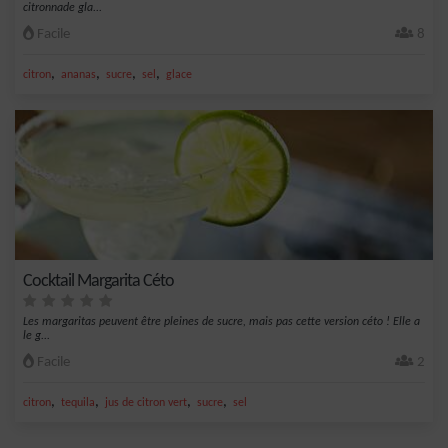
citronnade gla...
Facile
8
,
,
,
,
citron
ananas
sucre
sel
glace
Cocktail Margarita Céto
Les margaritas peuvent être pleines de sucre, mais pas cette version céto ! Elle a
le g...
Facile
2
,
,
,
,
citron
tequila
jus de citron vert
sucre
sel