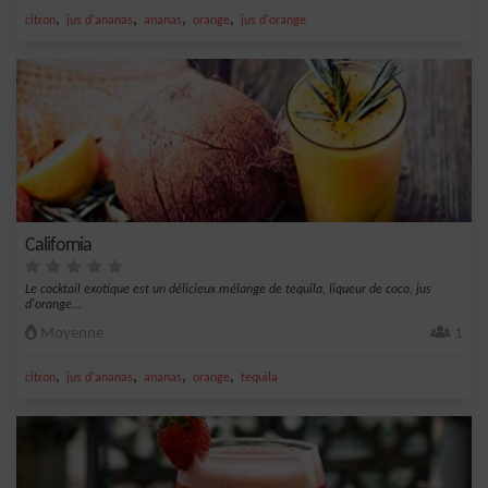
,
,
,
,
citron
jus d'ananas
ananas
orange
jus d'orange
California
Le cocktail exotique est un délicieux mélange de tequila, liqueur de coco, jus
d'orange...
Moyenne
1
,
,
,
,
citron
jus d'ananas
ananas
orange
tequila