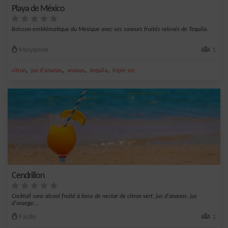
Playa de México
Boisson emblématique du Mexique avec ses saveurs fruités relevés de Tequila.
Moyenne
1
,
,
,
,
citron
jus d'ananas
ananas
tequila
triple sec
Cendrillon
Cocktail sans alcool fruité à base de nectar de citron vert, jus d'ananas, jus
d'orange...
Facile
1