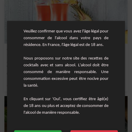
Veuillez confirmer que vous avez l'âge légal pour
consommer de l'alcool dans votre pays de
résidence. En France, l'âge légal est de 18 ans.
Cherry coco
Nous proposons sur notre site des recettes de
Le Cocktail cherry coco est une version originale et délicieuse du fameux pina
cocktails avec et sans alcool. L'alcool doit être
colada....
consommé de manière responsable. Une
Moyenne
1
consommation excessive peut être nocive pour
la santé.
,
,
,
,
citron
jus d'ananas
lait de coco
ananas
nectar de citron
En cliquant sur 'Oui', vous certifiez être âgé(e)
de 18 ans ou plus et acceptez de consommer de
l'alcool de manière responsable.