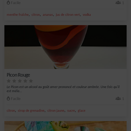
Facile
1
,
,
,
,
menthe fraîche
citron
ananas
jus de citron vert
vodka
Picon Rouge
Le Picon est un alcool au goût amer prononcé et couleur ambrée. Une fois qu'il
est méla...
Facile
1
,
,
,
,
citron
sirop de grenadine
citron jaune
sucre
glace