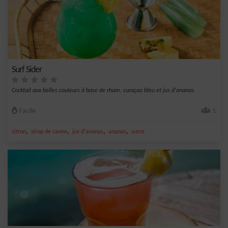
Surf Sider
Cocktail aux belles couleurs à base de rhum, curaçao bleu et jus d'ananas.
Facile
1
,
,
,
,
citron
sirop de canne
jus d'ananas
ananas
sucre