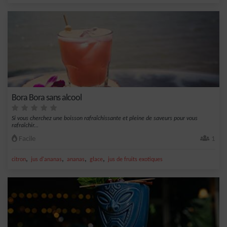
Bora Bora sans alcool
Si vous cherchez une boisson rafraîchissante et pleine de saveurs pour vous
rafraîchir...
Facile
1
,
,
,
,
citron
jus d'ananas
ananas
glace
jus de fruits exotiques