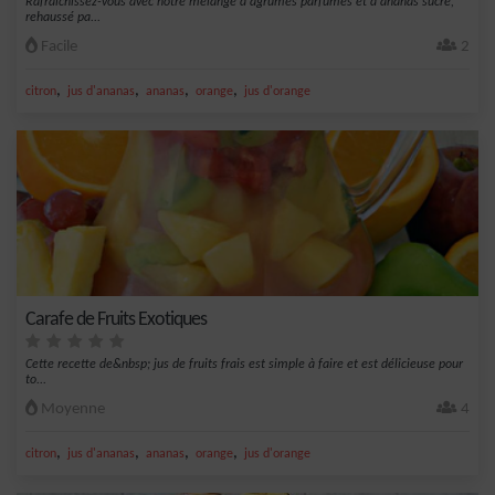
Rafraîchissez-vous avec notre mélange d'agrumes parfumés et d'ananas sucré,
rehaussé pa...
Facile
2
,
,
,
,
citron
jus d'ananas
ananas
orange
jus d'orange
Carafe de Fruits Exotiques
Cette recette de&nbsp; jus de fruits frais est simple à faire et est délicieuse pour
to...
Moyenne
4
,
,
,
,
citron
jus d'ananas
ananas
orange
jus d'orange