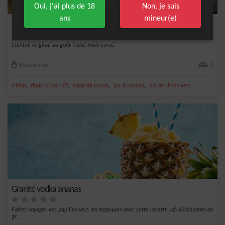
Oui, j'ai plus de 18
Non, je suis
ans
mineur(e)
Zombie
Cocktail original au goût fruité mais corsé.
Moyenne
1
,
,
,
,
citron
rhum blanc 40°
sirop de canne
jus d'ananas
jus de citron vert
Granité vodka ananas
Faites voyager vos papilles vers les tropiques avec cette recette rafraîchissante de
gr...