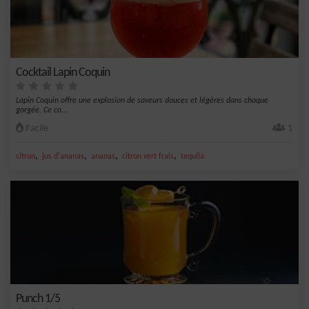
Cocktail Lapin Coquin
Lapin Coquin offre une explosion de saveurs douces et légères dans chaque
gorgée. Ce co...
Facile
1
,
,
,
,
citron
jus d'ananas
ananas
citron vert frais
tequila
Punch 1/5