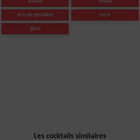
ananas
tequila
sirop de grenadine
sucre
glace
Les cocktails similaires