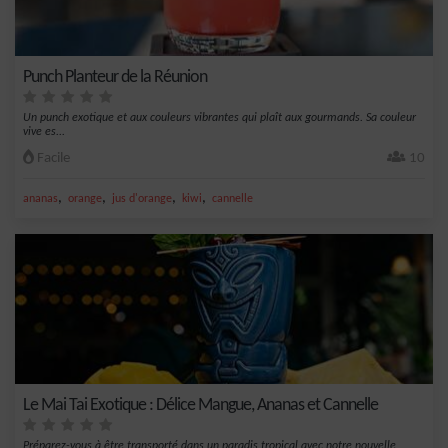
Punch Planteur de la Réunion
Un punch exotique et aux couleurs vibrantes qui plaît aux gourmands. Sa couleur
vive es...
Facile
10
,
,
,
,
ananas
orange
jus d'orange
kiwi
cannelle
Le Mai Tai Exotique : Délice Mangue, Ananas et Cannelle
Préparez-vous à être transporté dans un paradis tropical avec notre nouvelle