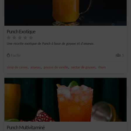
Punch Exotique
Une recette exotique de Punch à base de goyave et d'ananas.
Facile
5
,
,
,
,
sirop de canne
ananas
gousse de vanille
nectar de goyave
rhum
Punch Multivitaminé