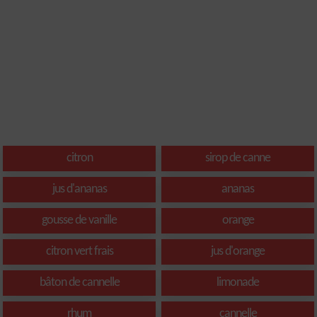
citron
sirop de canne
jus d'ananas
ananas
gousse de vanille
orange
citron vert frais
jus d'orange
bâton de cannelle
limonade
rhum
cannelle