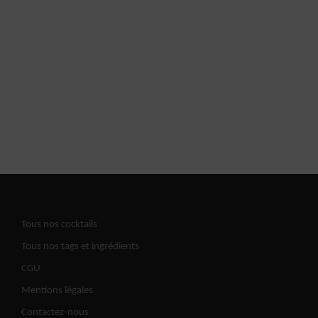
Tous nos cocktails
Tous nos tags et ingrédients
CGU
Mentions légales
Contactez-nous