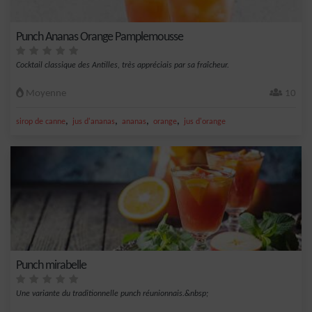
Punch Ananas Orange Pamplemousse
Cocktail classique des Antilles, très appréciais par sa fraîcheur.
Moyenne
10
,
,
,
,
sirop de canne
jus d'ananas
ananas
orange
jus d'orange
Punch mirabelle
Une variante du traditionnelle punch réunionnais.&nbsp;