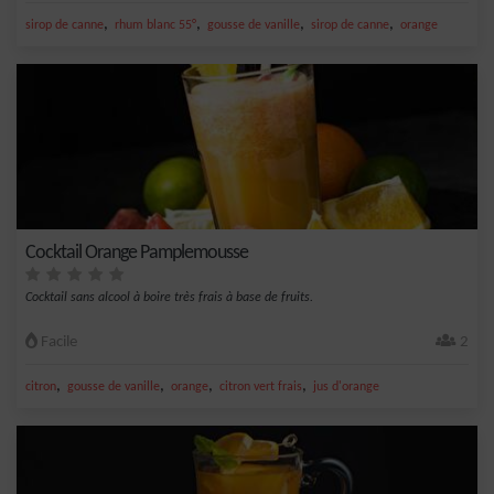
,
,
,
,
sirop de canne
rhum blanc 55°
gousse de vanille
sirop de canne
orange
Cocktail Orange Pamplemousse
Cocktail sans alcool à boire très frais à base de fruits.
Facile
2
,
,
,
,
citron
gousse de vanille
orange
citron vert frais
jus d'orange