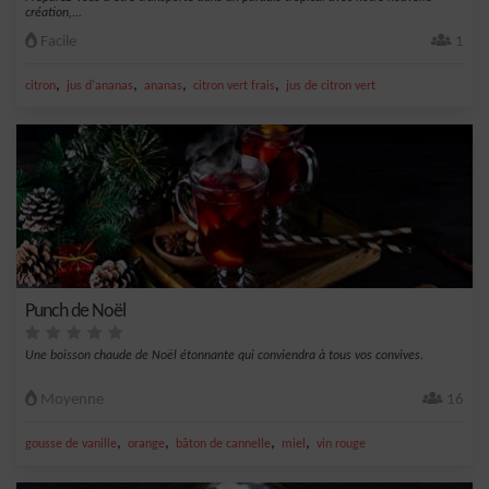
création,...
Facile
1
,
,
,
,
citron
jus d'ananas
ananas
citron vert frais
jus de citron vert
Punch de Noël
Une boisson chaude de Noël étonnante qui conviendra à tous vos convives.
Moyenne
16
,
,
,
,
gousse de vanille
orange
bâton de cannelle
miel
vin rouge