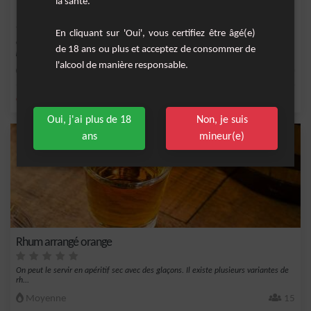
la santé.
Punch tropical
En cliquant sur 'Oui', vous certifiez être âgé(e)
Ce cocktail est une fusion exquise de saveurs tropicales et d'arômes enivrants,
de 18 ans ou plus et acceptez de consommer de
parfait...
l'alcool de manière responsable.
Facile
20
,
,
,
,
citron
sirop de canne
ananas
orange
rhum
Oui, j'ai plus de 18
Non, je suis
ans
mineur(e)
Rhum arrangé orange
On peut le servir en apéritif sec avec des glaçons. Il existe plusieurs variantes de
rh...
Moyenne
15