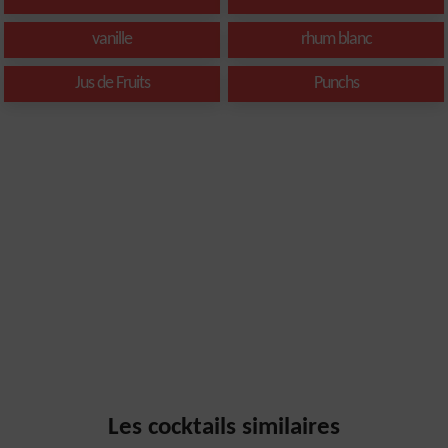
vanille
rhum blanc
Jus de Fruits
Punchs
Les cocktails similaires