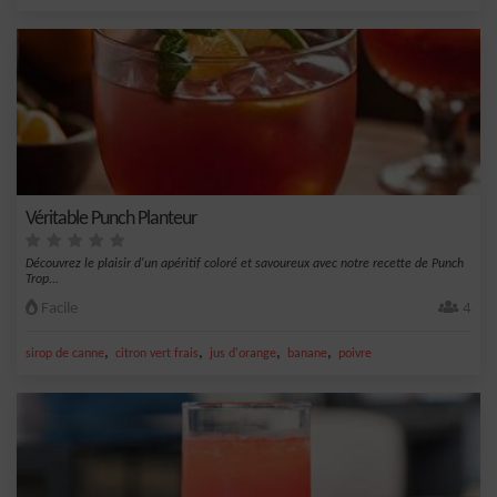
Véritable Punch Planteur
Découvrez le plaisir d'un apéritif coloré et savoureux avec notre recette de Punch
Trop...
Facile
4
,
,
,
,
sirop de canne
citron vert frais
jus d'orange
banane
poivre