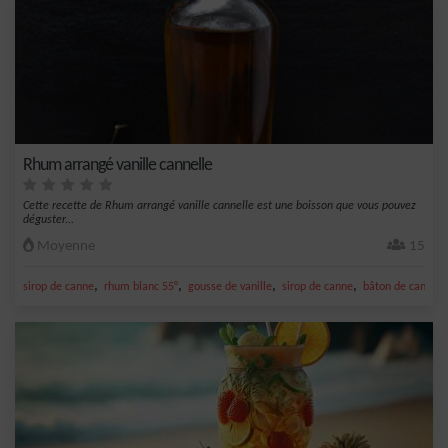
Rhum arrangé vanille cannelle
Cette recette de Rhum arrangé vanille cannelle est une boisson que vous pouvez
déguster...
Moyenne
15
,
,
,
,
sirop de canne
rhum blanc 55°
gousse de vanille
sirop de canne
bâton de cannell