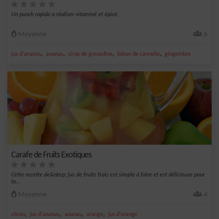
Un punch rapide a réaliser vitaminé et épicé.
Moyenne
6
,
,
,
,
jus d'ananas
ananas
sirop de grenadine
bâton de cannelle
gingembre
Carafe de Fruits Exotiques
Cette recette de&nbsp; jus de fruits frais est simple à faire et est délicieuse pour
to...
Moyenne
4
,
,
,
,
citron
jus d'ananas
ananas
orange
jus d'orange