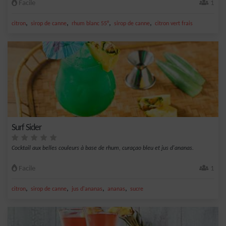
Facile
1
,
,
,
,
citron
sirop de canne
rhum blanc 55°
sirop de canne
citron vert frais
Surf Sider
Cocktail aux belles couleurs à base de rhum, curaçao bleu et jus d'ananas.
Facile
1
,
,
,
,
citron
sirop de canne
jus d'ananas
ananas
sucre