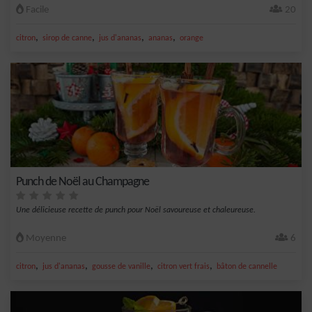
Facile
20
,
,
,
,
citron
sirop de canne
jus d'ananas
ananas
orange
Punch de Noël au Champagne
Une délicieuse recette de punch pour Noël savoureuse et chaleureuse.
Moyenne
6
,
,
,
,
citron
jus d'ananas
gousse de vanille
citron vert frais
bâton de cannelle