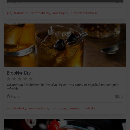
Facile
1
,
,
,
,
gin
framboise
vermouth dry
marasquin
sirop de framboise
Brooklyn Dry
Variante du Manhattan, le Brooklyn Dry est très connu et apprécié par son goût
rafraîch...
Facile
1
,
,
,
,
scotch whisky
vermouth dry
marasquin
vermouth
whisky