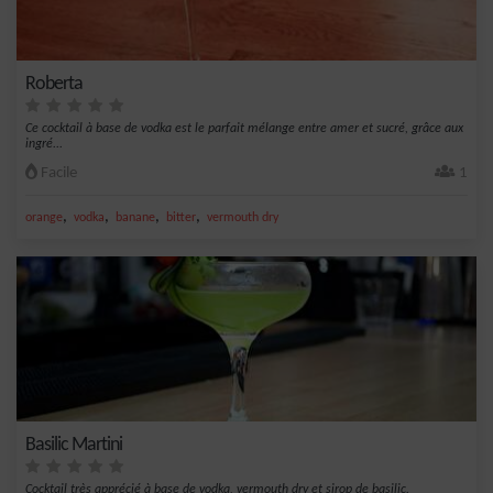
Roberta
Ce cocktail à base de vodka est le parfait mélange entre amer et sucré, grâce aux
ingré...
Facile
1
,
,
,
,
orange
vodka
banane
bitter
vermouth dry
Basilic Martini
Cocktail très apprécié à base de vodka, vermouth dry et sirop de basilic.