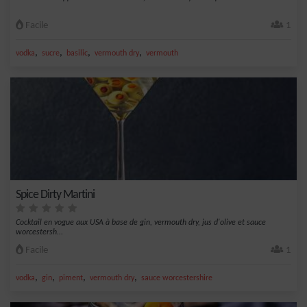
Facile
1
,
,
,
,
vodka
sucre
basilic
vermouth dry
vermouth
Spice Dirty Martini
Cocktail en vogue aux USA à base de gin, vermouth dry, jus d'olive et sauce
worcestersh...
Facile
1
,
,
,
,
vodka
gin
piment
vermouth dry
sauce worcestershire