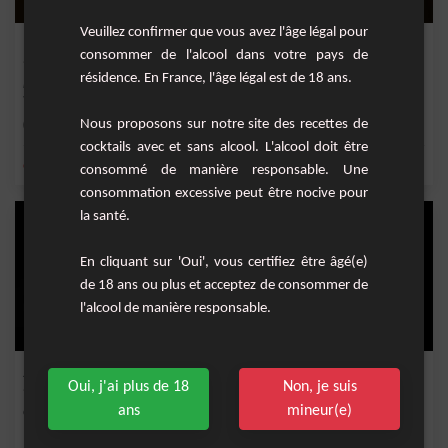
Veuillez confirmer que vous avez l'âge légal pour
Metropole
consommer de l'alcool dans votre pays de
résidence. En France, l'âge légal est de 18 ans.
Le Métropole est un cocktail élégant et sophistiqué, composé de cognac, de
vermouth sec...
Nous proposons sur notre site des recettes de
Facile
1
cocktails avec et sans alcool. L'alcool doit être
,
,
,
,
orange
bitter
vermouth dry
marasquin
cerise
consommé de manière responsable. Une
consommation excessive peut être nocive pour
la santé.
En cliquant sur 'Oui', vous certifiez être âgé(e)
de 18 ans ou plus et acceptez de consommer de
l'alcool de manière responsable.
John's framboise
Oui, j'ai plus de 18
Non, je suis
ans
mineur(e)
Cocktail à base de gin, vermouth dry, marasquin et sirop de framboise.