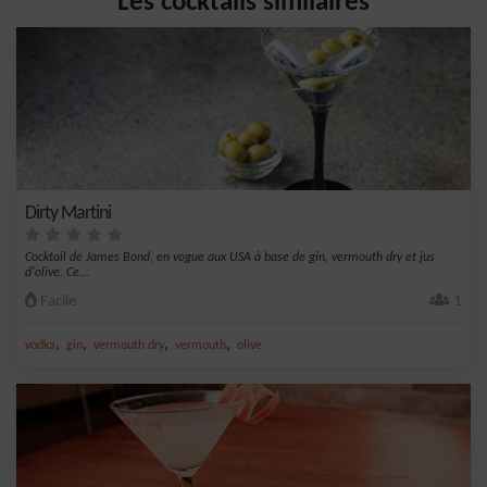
Les cocktails similaires
Dirty Martini
Cocktail de James Bond, en vogue aux USA à base de gin, vermouth dry et jus
d'olive. Ce...
Facile
1
,
,
,
,
vodka
gin
vermouth dry
vermouth
olive