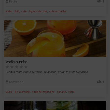
Facile
1
,
,
,
,
vodka
lait
café
liqueur de café
crème fraîche
Vodka sunrise
Cocktail fruité à base de vodka, de banane, d'orange et de grenadine.
Moyenne
1
,
,
,
,
vodka
jus d'orange
sirop de grenadine
banane
sucre