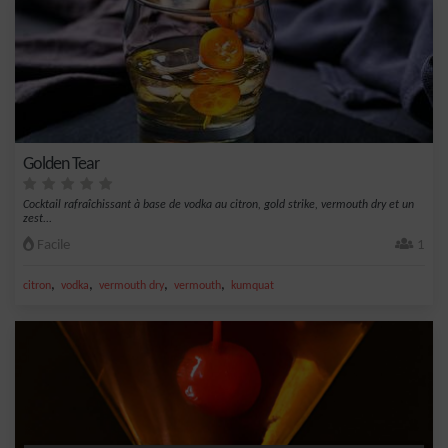
Golden Tear
Cocktail rafraîchissant à base de vodka au citron, gold strike, vermouth dry et un
zest...
Facile
1
,
,
,
,
citron
vodka
vermouth dry
vermouth
kumquat