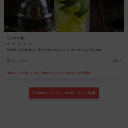
Caipiroska
Cocktail rafraîchissant à base de vodka, citron vert et sirop de canne.
Moyenne
1
,
,
,
,
citron
sirop de canne
citron vert frais
vodka
Short Drink
Découvrez d'autres recettes de cocktails