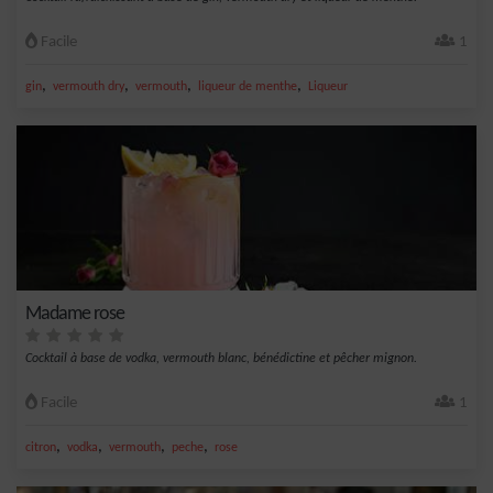
Facile
1
,
,
,
,
gin
vermouth dry
vermouth
liqueur de menthe
Liqueur
Madame rose
Cocktail à base de vodka, vermouth blanc, bénédictine et pêcher mignon.
Facile
1
,
,
,
,
citron
vodka
vermouth
peche
rose