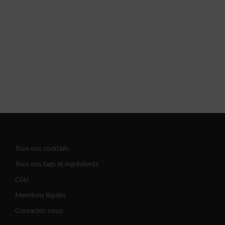
Tous nos cocktails
Tous nos tags et ingrédients
CGU
Mentions légales
Contactez-nous