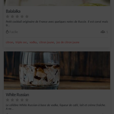
Balalaïka
Petit cocktail originaire de France avec quelques notes de Russie. Il est corsé mais
tr...
Facile
1
,
,
,
,
citron
triple sec
vodka
citron jaune
jus de citron jaune
White Russian
Le célèbre White Russian à base de vodka, liqueur de café, lait et crème fraîche.
A ne...