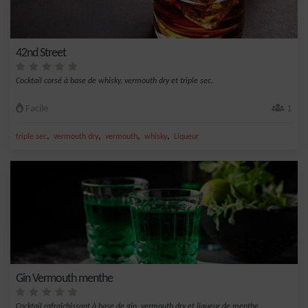
42nd Street
Cocktail corsé à base de whisky, vermouth dry et triple sec.
Facile
1
,
,
,
,
triple sec
vermouth dry
vermouth
whisky
Liqueur
Gin Vermouth menthe
Cocktail rafraîchissant à base de gin, vermouth dry et liqueur de menthe.