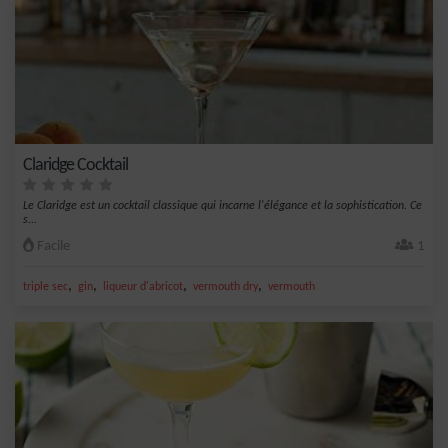
Claridge Cocktail
Le Claridge est un cocktail classique qui incarne l'élégance et la sophistication. Ce
s...
Facile
1
,
,
,
,
triple sec
gin
liqueur d'abricot
vermouth dry
vermouth