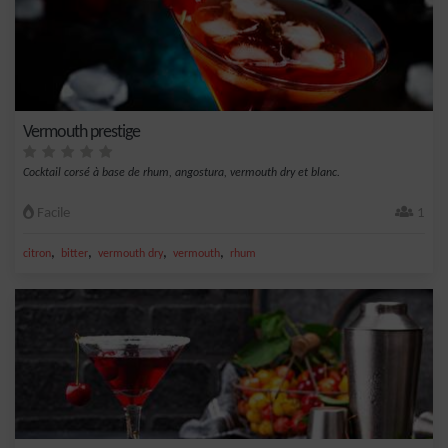
Vermouth prestige
Cocktail corsé à base de rhum, angostura, vermouth dry et blanc.
Facile
1
,
,
,
,
citron
bitter
vermouth dry
vermouth
rhum