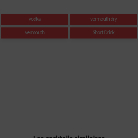
vodka
vermouth dry
vermouth
Short Drink