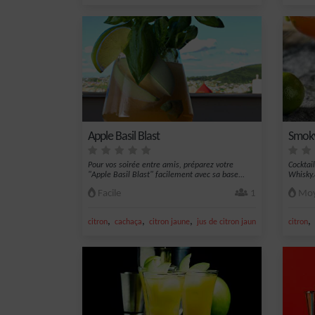
Apple Basil Blast
Smoky
Pour vos soirée entre amis, préparez votre
Cocktai
"Apple Basil Blast" facilement avec sa base...
Whisky
Facile
1
Moy
,
,
,
,
,
citron
cachaça
citron jaune
jus de citron jaune
sucre
citron