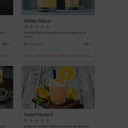
Whisky Sidecar
ces
Cocktail fruité à base de whisky, triple sec et
citron.
4
Moyenne
1
,
,
,
,
,
,
miel
gingembre
citron
sirop de canne
triple sec
citron jaune
jus de citron jaune
Sweet Moment
a et
&nbsp;Ce cocktail fruité est à base de bourbon,