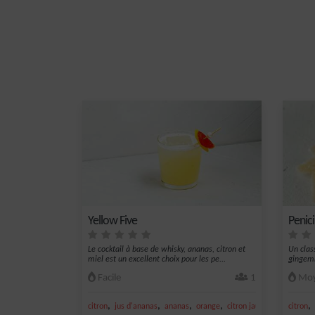
Yellow Five
Penicil
Le cocktail à base de whisky, ananas, citron et
Un clas
miel est un excellent choix pour les pe...
gingemb
Facile
1
Moy
,
,
,
,
,
citron
jus d'ananas
ananas
orange
citron jaune
citron