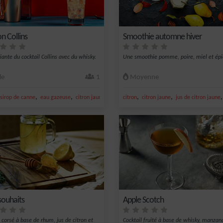
n Collins
Smoothie automne hiver
iante du cocktail Collins avec du whisky.
Une smoothie pomme, poire, miel et épi
le
1
Moyenne
,
,
,
,
,
jaune
sirop de canne
eau gazeuse
citron jaune
jus de citron jaune
citron
citron jaune
jus de citron jaune
souhaits
Apple Scotch
l corsé à base de rhum, jus de citron et
Cocktail fruité à base de whisky, manzan