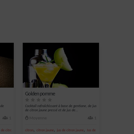
Golden pomme
 de
Cocktail rafraîchissant à base de gentiane, de jus
de citron jaune pressé et de jus de...
1
Moyenne
1
,
,
,
,
,
s de citron jaune
citron
miel
citron jaune
jus de citron jaune
Jus de pomme
gentiane