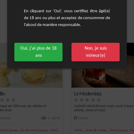
En cliquant sur 'Oui', vous certifiez être âgé(e)
de 18 ans ou plus et acceptez de consommer de
l'alcool de manière responsable.
Les cocktails similaires
Oui, j'ai plus de 18
Non, je suis
ans
mineur(e)
lin
Le Modernista
sique de l'IBA avec du whisky et
Cocktail rafraîchissant mais corsé à base
re frais
whisky, citron et miel.
enne
1 verre
Facile
,
,
,
,
,
,
citron jaune
jus de citron jaune
miel
gingembre
citron
sirop de canne
citron jaune
ju