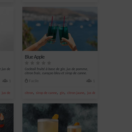
Blue Apple
e jus de
Cocktail fruité à base de gin, jus de pomme,
citron frais, curaçao bleu et sirop de canne.
1
Facile
1
,
,
,
,
,
,
jus de citron jaune
citron
Jus de pomme
sirop de canne
gin
citron jaune
jus de citron jaune