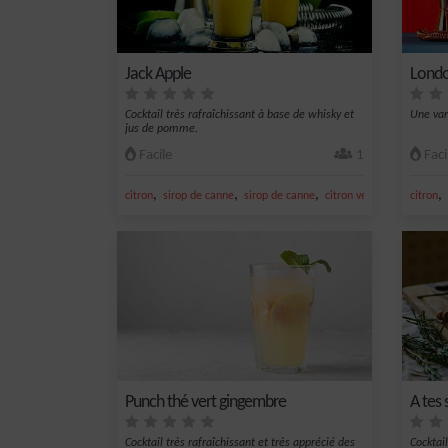
Jack Apple
Londo
Cocktail très rafraîchissant à base de whisky et
Une var
jus de pomme.
Facile
1
Faci
,
,
,
,
,
citron
sirop de canne
sirop de canne
citron vert frais
citron 
citron
Punch thé vert gingembre
A tes 
Cocktail très rafraîchissant et très apprécié des
Cocktai