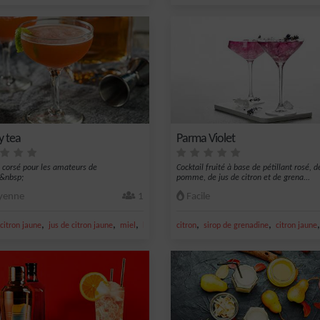
 tea
Parma Violet
l corsé pour les amateurs de
Cocktail fruité à base de pétillant rosé, d
.&nbsp;
pomme, de jus de citron et de grena...
enne
1
Facile
,
,
,
,
,
citron jaune
jus de citron jaune
miel
bitter
citron
sirop de grenadine
citron jaune