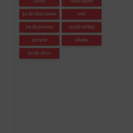
citron
citron jaune
jus de citron jaune
miel
Jus de pomme
scotch whisky
pomme
whisky
jus de citron