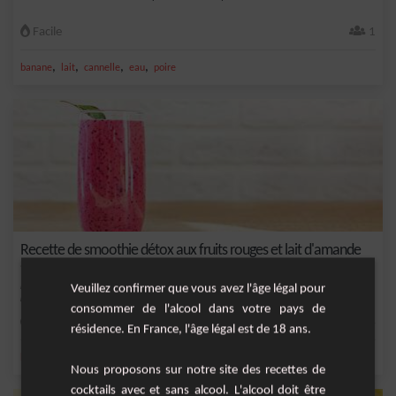
Facile
1
,
,
,
,
banane
lait
cannelle
eau
poire
Recette de smoothie détox aux fruits rouges et lait d'amande
Le smoothie détox aux fruits rouges et lait d'amande est une boisson
Veuillez confirmer que vous avez l'âge légal pour
rafraîchissante et...
consommer de l'alcool dans votre pays de
Facile
4
résidence. En France, l'âge légal est de 18 ans.
,
,
,
,
banane
lait
café
eau
amande
Nous proposons sur notre site des recettes de
cocktails avec et sans alcool. L'alcool doit être