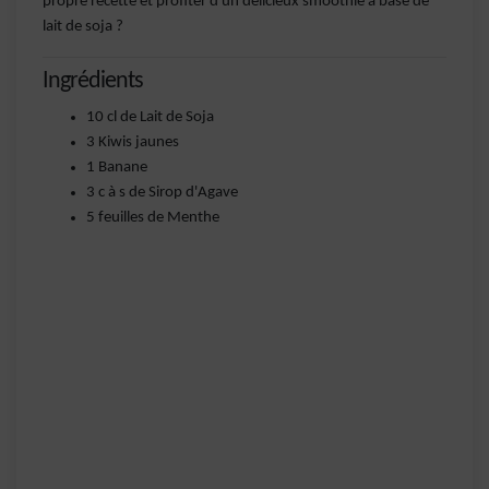
propre recette et profiter d'un délicieux smoothie à base de
lait de soja ?
Ingrédients
10 cl de Lait de Soja
3 Kiwis jaunes
1 Banane
3 c à s de Sirop d'Agave
5 feuilles de Menthe