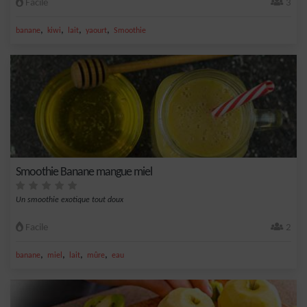
Facile
3
,
,
,
,
banane
kiwi
lait
yaourt
Smoothie
Smoothie Banane mangue miel
Un smoothie exotique tout doux
Facile
2
,
,
,
,
banane
miel
lait
mûre
eau