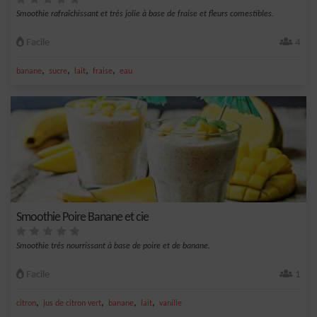
Smoothie rafraîchissant et très jolie à base de fraise et fleurs comestibles.
Facile
4
,
,
,
,
banane
sucre
lait
fraise
eau
Smoothie Poire Banane et cie
Smoothie très nourrissant à base de poire et de banane.
Facile
1
,
,
,
,
citron
jus de citron vert
banane
lait
vanille