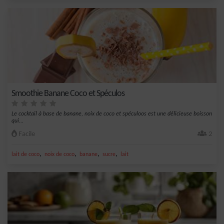
Smoothie Banane Coco et Spéculos
Le cocktail à base de banane, noix de coco et spéculoos est une délicieuse boisson
qui...
Facile
2
,
,
,
,
lait de coco
noix de coco
banane
sucre
lait