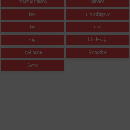
menthe fraîche
banane
kiwi
sirop d'agave
lait
eau
soja
lait de soja
kiwi jaune
Smoothie
Santé