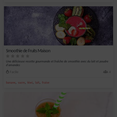
Smoothie de Fruits Maison
Une délicieuse recette gourmande et fraîche de smoothie avec du lait et poudre
d'amandes
Facile
4
,
,
,
,
banane
sucre
kiwi
lait
fraise