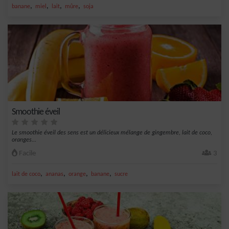
,
,
,
,
banane
miel
lait
mûre
soja
Smoothie éveil
Le smoothie éveil des sens est un délicieux mélange de gingembre, lait de coco,
oranges...
Facile
3
,
,
,
,
lait de coco
ananas
orange
banane
sucre