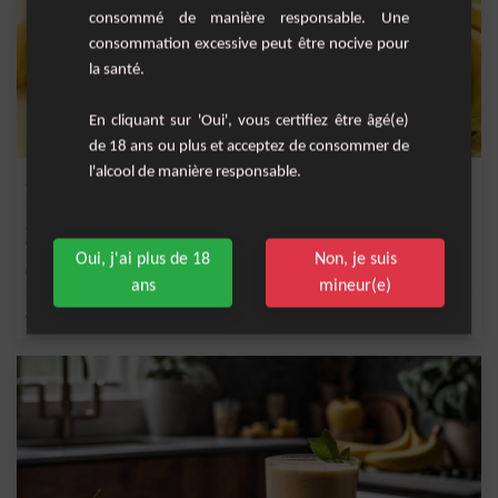
consommé de manière responsable. Une
consommation excessive peut être nocive pour
la santé.
En cliquant sur 'Oui', vous certifiez être âgé(e)
de 18 ans ou plus et acceptez de consommer de
l'alcool de manière responsable.
Smoothie vert énergisant à l'avocat et à la banane
1 avis
Rafraîchissant et riche en nutriments, ce smoothie à l'avocat et à la banane est
un coc...
Oui, j'ai plus de 18
Non, je suis
Facile
2
ans
mineur(e)
,
,
,
,
citron
banane
sucre
lait
eau