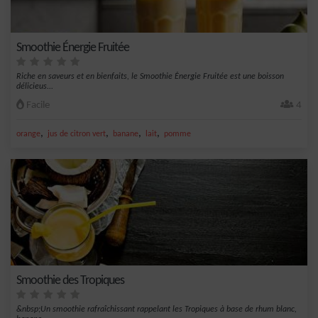
Smoothie Énergie Fruitée
Riche en saveurs et en bienfaits, le Smoothie Énergie Fruitée est une boisson
délicieus...
Facile
4
,
,
,
,
orange
jus de citron vert
banane
lait
pomme
Smoothie des Tropiques
&nbsp;Un smoothie rafraîchissant rappelant les Tropiques à base de rhum blanc,