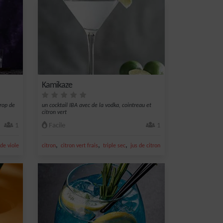
Kamikaze
irop de
un cocktail IBA avec de la vodka, cointreau et
citron vert
1
Facile
1
,
,
,
,
,
 de violette
pomme
citron
citron vert frais
triple sec
jus de citron vert
vodka