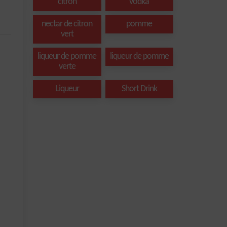
citron
vodka
nectar de citron
pomme
vert
liqueur de pomme
liqueur de pomme
verte
Liqueur
Short Drink