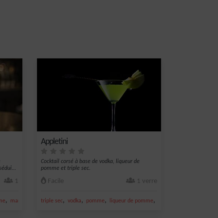
Appletini
e
Cocktail corsé à base de vodka, liqueur de
sédui...
pomme et triple sec.
1
Facile
1 verre
,
,
,
,
,
me
martini
triple sec
vodka
pomme
liqueur de pomme
Liqueur