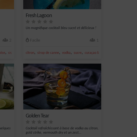
Fresh Lagoon
Un magnifique cocktail bleu sucré et délicieux !
2
Facile
1
,
,
,
,
,
oise
cranberry
citron
sirop de canne
vodka
sucre
curaçao bleu
Golden Tear
quelques
Cocktail rafraîchissant à base de vodka au citron,
gold strike, vermouth dry et un zest...