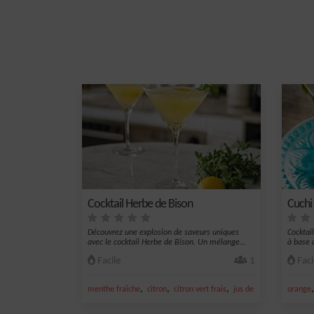
Cocktail Herbe de Bison
Cuchi
Découvrez une explosion de saveurs uniques
Cocktai
avec le cocktail Herbe de Bison. Un mélange...
à base 
Facile
1
Faci
,
,
,
,
menthe fraîche
citron
citron vert frais
jus de citron vert
orange
vodk