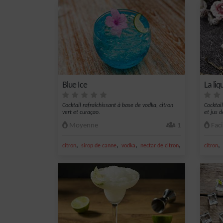
Blue Ice
La li
Cocktail rafraîchissant à base de vodka, citron
Cocktai
vert et curaçao.
et jus d
Moyenne
1
Faci
,
,
,
,
,
citron
sirop de canne
vodka
nectar de citron
curaçao bleu
citron