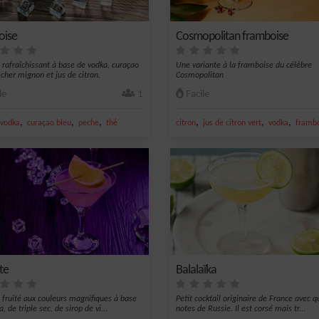
oise
Cosmopolitan framboise
l rafraîchissant à base de vodka, curaçao
Une variante à la framboise du célèbre
êcher mignon et jus de citron.
Cosmopolitan
le
1
Facile
,
,
,
,
,
,
vodka
curaçao bleu
peche
thé
citron
jus de citron vert
vodka
framb
te
Balalaïka
l fruité aux couleurs magnifiques à base
Petit cocktail originaire de France avec 
, de triple sec, de sirop de vi...
notes de Russie. Il est corsé mais tr...