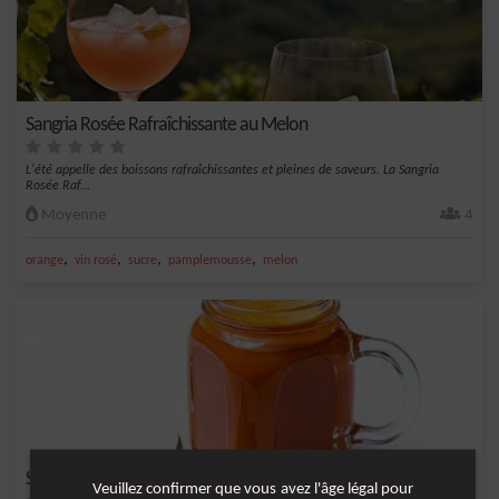
Sangria Rosée Rafraîchissante au Melon
L'été appelle des boissons rafraîchissantes et pleines de saveurs. La Sangria
Rosée Raf...
Moyenne
4
,
,
,
,
orange
vin rosé
sucre
pamplemousse
melon
Smoothie Abricot Melon Fleur d'Oranger
Veuillez confirmer que vous avez l'âge légal pour