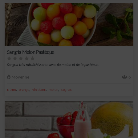
Sangria Melon Pastèque
Sangria très rafraîchissante avec du melon et de la pastèque.
Moyenne
6
,
,
,
,
citron
orange
vin blanc
melon
cognac