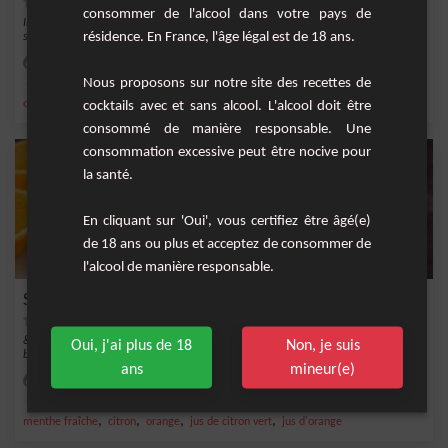
consommer de l'alcool dans votre pays de
Il y a quelque chose de particulièrement rafraîchissant et délicieux à propos des
résidence. En France, l'âge légal est de 18 ans.
smoot...
Facile
6
Nous proposons sur notre site des recettes de
,
,
,
,
orange
sucre
fleur d'oranger
melon
eau
cocktails avec et sans alcool. L'alcool doit être
consommé de manière responsable. Une
consommation excessive peut être nocive pour
la santé.
En cliquant sur 'Oui', vous certifiez être âgé(e)
de 18 ans ou plus et acceptez de consommer de
l'alcool de manière responsable.
Smoothie Melon Banane Orange et Menthe
&nbsp;Le smoothie melon est un délicieux et rafraîchissant mélange de melon,
Oui, j'ai plus de 18
Non, je suis
banane, or...
ans
mineur(e)
Facile
4
,
,
,
,
menthe fraîche
citron
orange
jus de citron vert
jus d'orange