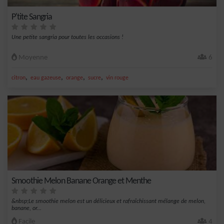
P'tite Sangria
Une petite sangria pour toutes les occasions !
Moyenne
6
,
,
,
,
citron
eau gazeuse
orange
sucre
vin rouge
Smoothie Melon Banane Orange et Menthe
&nbsp;Le smoothie melon est un délicieux et rafraîchissant mélange de melon,
banane, or...
Facile
4