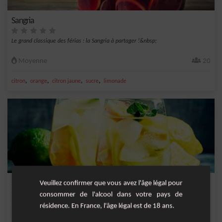
Sangria
Le grand classique des férias : la Sangria à partager !&nbsp;
Moyenne
20
,
,
,
,
citron
orange
citron jaune
sucre
limonade
Sangria Blanche
Veuillez confirmer que vous avez l'âge légal pour
consommer de l'alcool dans votre pays de
Une recette revisitée conviviale de sangria fait avec une base de vin blanc sec
résidence. En France, l'âge légal est de 18 ans.