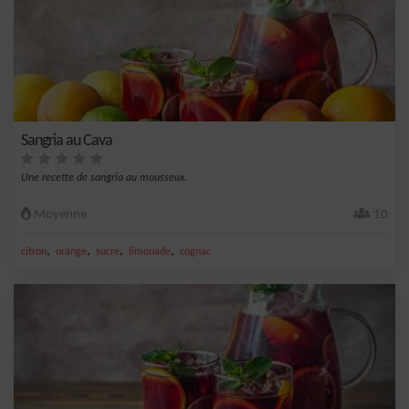
Sangria au Cava
Une recette de sangria au mousseux.
Moyenne
10
,
,
,
,
citron
orange
sucre
limonade
cognac