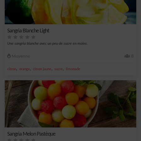
Sangria Blanche Light
Une sangria blanche avec un peu de sucre en moins.
Moyenne
8
,
,
,
,
citron
orange
citron jaune
sucre
limonade
Sangria Melon Pastèque