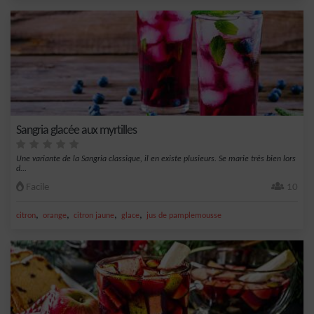
Sangria glacée aux myrtilles
Une variante de la Sangria classique, il en existe plusieurs. Se marie très bien lors
d...
Facile
10
,
,
,
,
citron
orange
citron jaune
glace
jus de pamplemousse