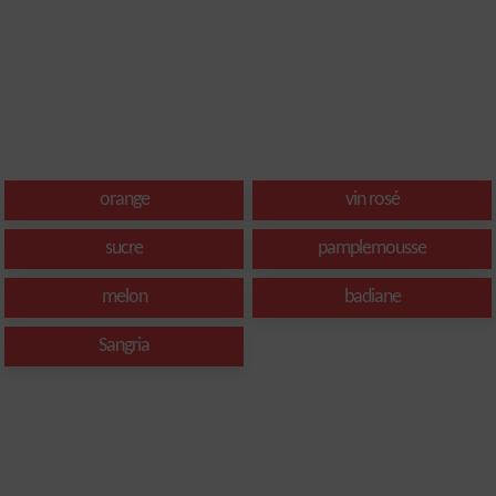
orange
vin rosé
sucre
pamplemousse
melon
badiane
Sangria