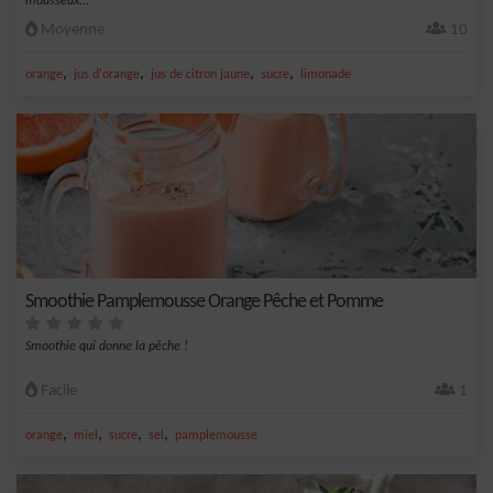
mousseux...
Moyenne
10
,
,
,
,
orange
jus d'orange
jus de citron jaune
sucre
limonade
Smoothie Pamplemousse Orange Pêche et Pomme
Smoothie qui donne la pêche !
Facile
1
,
,
,
,
orange
miel
sucre
sel
pamplemousse