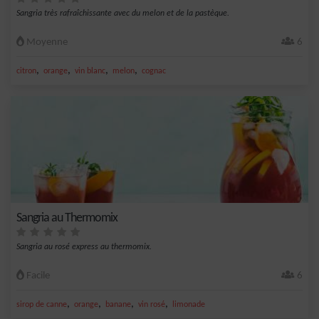
Sangria très rafraîchissante avec du melon et de la pastèque.
Moyenne
6
,
,
,
,
citron
orange
vin blanc
melon
cognac
Sangria au Thermomix
Sangria au rosé express au thermomix.
Facile
6
,
,
,
,
sirop de canne
orange
banane
vin rosé
limonade