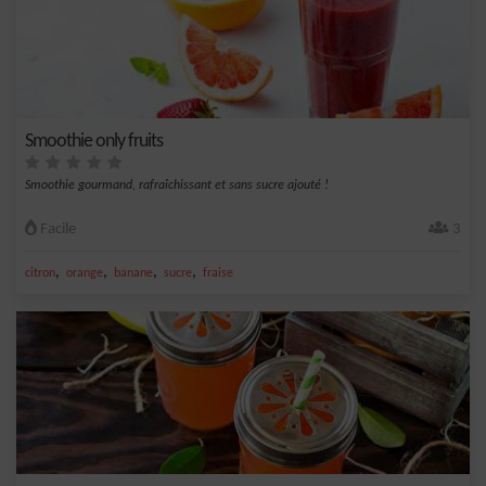
Smoothie only fruits
Smoothie gourmand, rafraîchissant et sans sucre ajouté !
Facile
3
,
,
,
,
citron
orange
banane
sucre
fraise