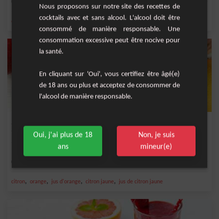
Moyenne
20
Nous proposons sur notre site des recettes de
cocktails avec et sans alcool. L'alcool doit être
,
,
,
,
citron
orange
sucre
limonade
poivre
consommé de manière responsable. Une
consommation excessive peut être nocive pour
la santé.
En cliquant sur 'Oui', vous certifiez être âgé(e)
de 18 ans ou plus et acceptez de consommer de
l'alcool de manière responsable.
Sangria tutti fruitti
Oui, j'ai plus de 18
Non, je suis
Un belle recette de Sangria fruitée, à tester et savourer !
ans
mineur(e)
Moyenne
10
,
,
,
,
citron
orange
jus d'orange
citron jaune
jus de citron jaune