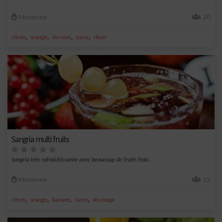
Moyenne
20
,
,
,
,
citron
orange
vin rosé
sucre
rhum
Sangria multi fruits
Sangria très rafraîchissante avec beaucoup de fruits frais.
Moyenne
15
,
,
,
,
citron
orange
banane
sucre
vin rouge