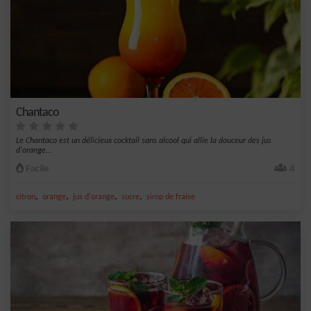
Chantaco
Le Chantaco est un délicieux cocktail sans alcool qui allie la douceur des jus
d'orange...
Facile
4
,
,
,
,
citron
orange
jus d'orange
sucre
sirop de fraise