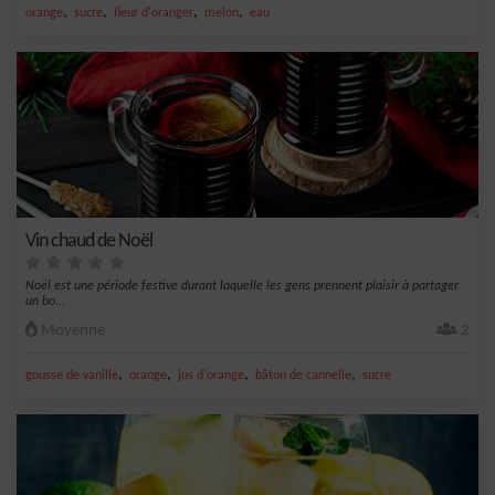
,
,
,
,
orange
sucre
fleur d'oranger
melon
eau
Vin chaud de Noël
Noël est une période festive durant laquelle les gens prennent plaisir à partager
un bo...
Moyenne
2
,
,
,
,
gousse de vanille
orange
jus d'orange
bâton de cannelle
sucre