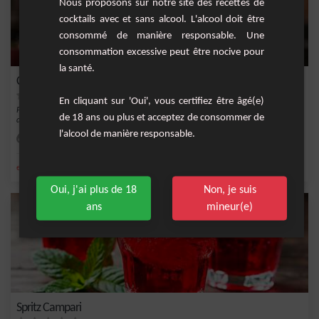
Nous proposons sur notre site des recettes de
cocktails avec et sans alcool. L'alcool doit être
consommé de manière responsable. Une
consommation excessive peut être nocive pour
la santé.
Cocktail Écarlate Vodka-Campari
En cliquant sur 'Oui', vous certifiez être âgé(e)
Plongez dans l'univers coloré et pétillant d'un cocktail qui associe avec brio la
de 18 ans ou plus et acceptez de consommer de
douce...
l'alcool de manière responsable.
Facile
1
,
,
,
,
eau gazeuse
orange
campari
vodka
eau
Oui, j'ai plus de 18
Non, je suis
ans
mineur(e)
Spritz Campari