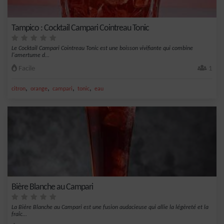
Tampico : Cocktail Campari Cointreau Tonic
Le Cocktail Campari Cointreau Tonic est une boisson vivifiante qui combine
l'amertume d...
Facile
1
,
,
,
,
citron
orange
campari
tonic
eau
Bière Blanche au Campari
La Bière Blanche au Campari est une fusion audacieuse qui allie la légèreté et la
fraîc...