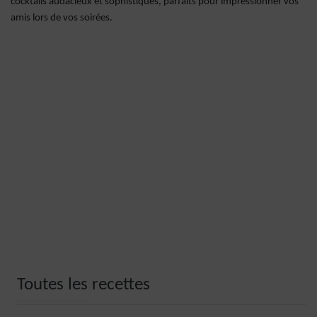
cocktails audacieux et sophistiqués, parfaits pour impressionner vos
amis lors de vos soirées.
Toutes les recettes