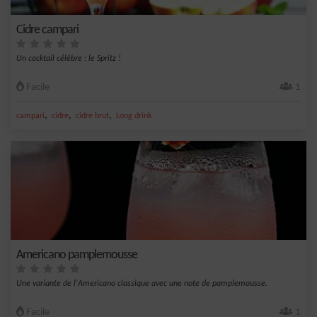
Cidre campari
Un cocktail célèbre : le Spritz !
Facile
1
,
,
,
campari
cidre
cidre brut
Long drink
Americano pamplemousse
Une variante de l'Americano classique avec une note de pamplemousse.
Facile
1