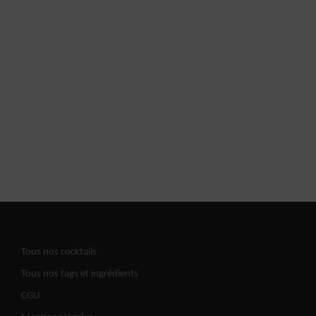
Tous nos cocktails
Tous nos tags et ingrédients
CGU