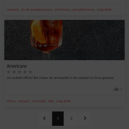
,
,
,
,
campari
jus de pamplemousse
americano
pamplemousse
Long drink
Americano
Un cocktail officiel IBA à base de vermounth et de campari et d'eau gazeuse
1
,
,
,
,
citron
campari
vermouth
IBA
Long drink
1
2