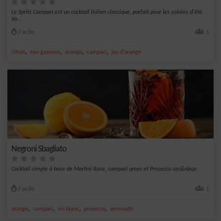
Le Spritz Campari est un cocktail italien classique, parfait pour les soirées d'été.
Vo...
Facile
1
,
,
,
,
citron
eau gazeuse
orange
campari
jus d'orange
Negroni Sbagliato
Cocktail simple à base de Martini Rose, campari amer et Prosecco sec&nbsp;
Facile
1
,
,
,
,
orange
campari
vin blanc
prosecco
vermouth