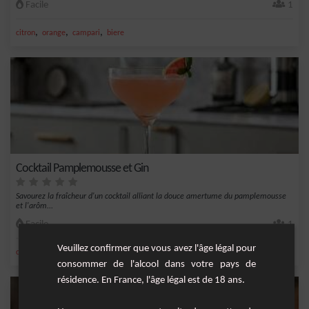
Facile
1
,
,
,
citron
orange
campari
biere
Cocktail Pamplemousse et Gin
Savourez la fraîcheur d'un cocktail alliant la douce amertume du pamplemousse
et l'arôm...
Facile
1
Veuillez confirmer que vous avez l'âge légal pour
,
,
,
,
citron
campari
jus de citron vert
gin
jus de pamplemousse
consommer de l'alcool dans votre pays de
résidence. En France, l'âge légal est de 18 ans.