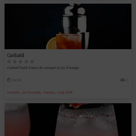
Garibaldi
Cocktail fruité à base de campari et jus d'orange.
Facile
1
,
,
,
campari
jus d'orange
Liqueur
Long drink