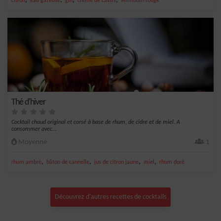
,
,
,
,
citron
eau gazeuse
gin
crème de cassis
vermouth rouge
Thé d'hiver
Cocktail chaud original et corsé à base de rhum, de cidre et de miel. A
consommer avec...
Moyenne
1
,
,
,
,
rhum ambré
bâton de cannelle
jus de citron jaune
miel
rhum doré
Découvrez d'autres recettes de cocktails