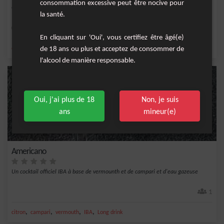
consommation excessive peut être nocive pour
Cocktail simple à base de Martini Rose, campari amer et Prosecco sec&nbsp;
la santé.
Facile
1
En cliquant sur 'Oui', vous certifiez être âgé(e)
,
,
,
,
de 18 ans ou plus et acceptez de consommer de
orange
campari
vin blanc
prosecco
vermouth
l'alcool de manière responsable.
Oui, j'ai plus de 18
Non, je suis
ans
mineur(e)
Americano
Un cocktail officiel IBA à base de vermounth et de campari et d'eau gazeuse
1
,
,
,
,
citron
campari
vermouth
IBA
Long drink