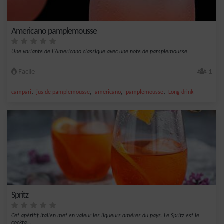
Americano pamplemousse
Une variante de l'Americano classique avec une note de pamplemousse.
Facile
1
,
,
,
,
campari
jus de pamplemousse
americano
pamplemousse
Long drink
Spritz
Cet apéritif italien met en valeur les liqueurs amères du pays. Le Spritz est le
cockta...