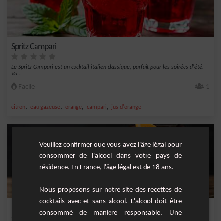
Spritz Campari
Le Spritz Campari est un cocktail italien classique, parfait pour les soirées d'été.
Vo...
Facile
1
,
,
,
,
citron
eau gazeuse
orange
campari
jus d'orange
Veuillez confirmer que vous avez l'âge légal pour
consommer de l'alcool dans votre pays de
résidence. En France, l'âge légal est de 18 ans.
Nous proposons sur notre site des recettes de
cocktails avec et sans alcool. L'alcool doit être
Negroni Sbagliato
consommé de manière responsable. Une