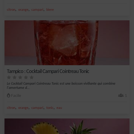
,
,
,
citron
orange
campari
biere
Tampico : Cocktail Campari Cointreau Tonic
Le Cocktail Campari Cointreau Tonic est une boisson vivifiante qui combine
l'amertume d...
Facile
1
,
,
,
,
citron
orange
campari
tonic
eau