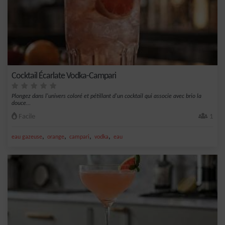
Cocktail Écarlate Vodka-Campari
Plongez dans l'univers coloré et pétillant d'un cocktail qui associe avec brio la
douce...
Facile
1
,
,
,
,
eau gazeuse
orange
campari
vodka
eau