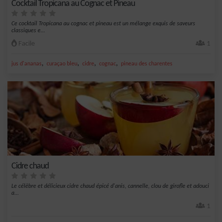
Cocktail Tropicana au Cognac et Pineau
Ce cocktail Tropicana au cognac et pineau est un mélange exquis de saveurs
classiques e...
Facile
1
,
,
,
,
jus d'ananas
curaçao bleu
cidre
cognac
pineau des charentes
Cidre chaud
Le célèbre et délicieux cidre chaud épicé d'anis, cannelle, clou de girofle et adouci
a...
1