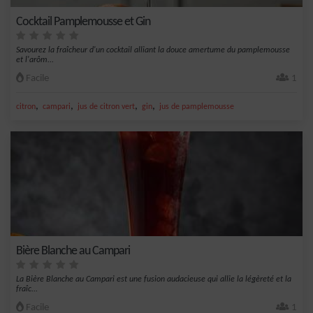
Cocktail Pamplemousse et Gin
Savourez la fraîcheur d'un cocktail alliant la douce amertume du pamplemousse
et l'arôm...
Facile
1
,
,
,
,
citron
campari
jus de citron vert
gin
jus de pamplemousse
Bière Blanche au Campari
La Bière Blanche au Campari est une fusion audacieuse qui allie la légèreté et la
fraîc...
Facile
1