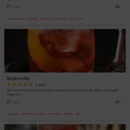
Facile
1
,
,
,
,
eau gazeuse
orange
campari
vin blanc
prosecco
Boulevardier
1 avis
Une variante du Negroni, toujours autant apprécié à base de whiksy, vermouth
rouge et c...
Facile
1
,
,
,
,
campari
vermouth rouge
vermouth
whisky
IBA