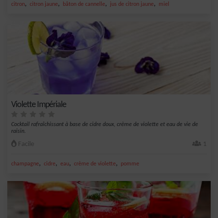
,
,
,
,
citron
citron jaune
bâton de cannelle
jus de citron jaune
miel
Violette Impériale
Cocktail rafraîchissant à base de cidre doux, crème de violette et eau de vie de
raisin.
Facile
1
,
,
,
,
champagne
cidre
eau
crème de violette
pomme