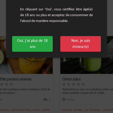
En cliquant sur 'Oui', vous certifiez être âgé(e)
de 18 ans ou plus et acceptez de consommer de
l'alcool de manière responsable.
Les cocktails similaires
Oui, j'ai plus de 18
Non, je suis
ans
mineur(e)
hie passion ananas
Green Juice
e très exotique à base d'ananas, fruit de
Rafraîchissez-vous et revitalisez votre co
on et yaourt.
notre cocktail. Inspiré par le célèb...
le
4
Facile
,
,
,
,
,
,
ananas
citron vert frais
sucre
vanille
ananas
orange
jus d'orange
concomb