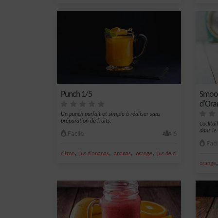
Punch 1/5
Smoot
d'Ora
Un punch parfait et simple à réaliser sans
préparation de fruits.
Cocktail
dans le
Facile
6
Faci
,
,
,
,
citron
jus d'ananas
ananas
orange
jus de citron vert
orange