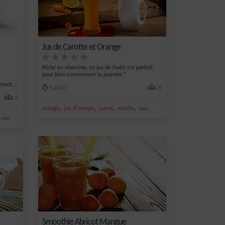
Jus de Carotte et Orange
Riche en vitamine, ce jus de fruits est parfait
pour bien commencer la journée !
moot...
Facile
6
6
,
,
,
,
orange
jus d'orange
sucre
vanille
eau
,
eau
Smoothie Abricot Mangue