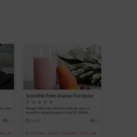
Smoothie Poire-Ananas-Framboise
rps avec
Plongez dans une évasion tropicale avec ce
smoothie rafraîchissant et nutritif. Alliant...
5
Facile
2
,
,
,
,
,
re
sel
jus d'ananas
ananas
framboise
mûre
eau