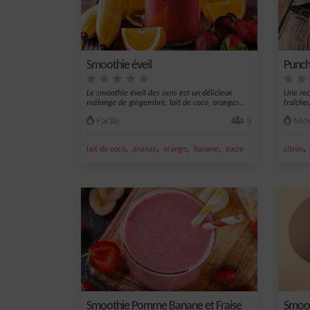
Smoothie éveil
Punch
Le smoothie éveil des sens est un délicieux
Une rec
mélange de gingembre, lait de coco, oranges...
fraîcheu
Facile
3
Moy
,
,
,
,
,
lait de coco
ananas
orange
banane
sucre
citron
Smoothie Pomme Banane et Fraise
Smoot