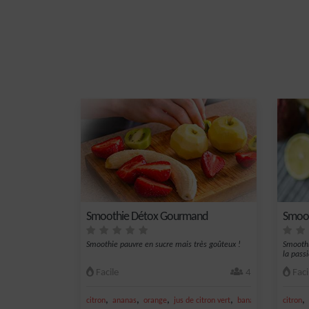
Smoothie Détox Gourmand
Smoot
Smoothie pauvre en sucre mais très goûteux !
Smoothi
la passi
Facile
4
Faci
,
,
,
,
,
citron
ananas
orange
jus de citron vert
banane
citron