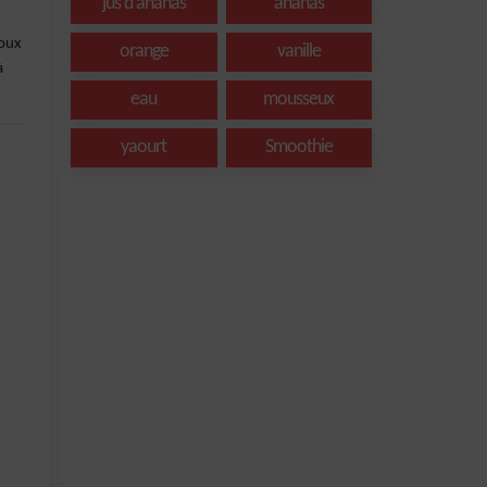
jus d'ananas
ananas
doux
orange
vanille
à
eau
mousseux
yaourt
Smoothie