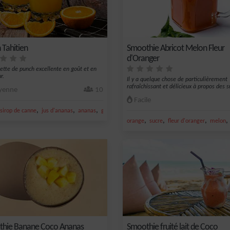
 Tahitien
Smoothie Abricot Melon Fleur
d'Oranger
ette de punch excellente en goût et en
r.
Il y a quelque chose de particulièrement
rafraîchissant et délicieux à propos des s
enne
10
Facile
,
,
,
sirop de canne
jus d'ananas
ananas
gousse de vanille
,
,
,
orange
sucre
fleur d'oranger
melon
hie Banane Coco Ananas
Smoothie fruité lait de Coco