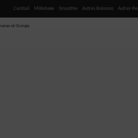
Cocktail
Milkshake
Smoothie
Autres Boissons
Autres Re
nanas et Orange