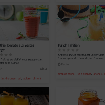
hie Tomate aux Zestes
Punch Tahitien
nge
&nbsp;Le Punch Tahitien est un véritable 
Il se compose de rhum, de jus d'ananas..
 frais et ensoleillé, nous transportant
 sud de la France.
Facile
le
4
,
,
,
sirop de canne
jus d'ananas
ananas
,
,
,
,
jus d'orange
sel
poivre
piment