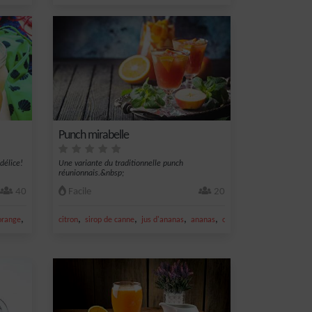
Punch mirabelle
délice!
Une variante du traditionnelle punch
.
réunionnais.&nbsp;
40
Facile
20
,
,
,
,
,
orange
jus d'orange
citron
sirop de canne
jus d'ananas
ananas
orange