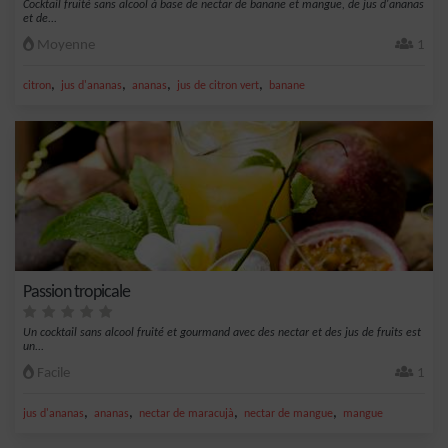
Cocktail fruité sans alcool à base de nectar de banane et mangue, de jus d'ananas
et de...
Moyenne
1
,
,
,
,
citron
jus d'ananas
ananas
jus de citron vert
banane
Passion tropicale
Un cocktail sans alcool fruité et gourmand avec des nectar et des jus de fruits est
un...
Facile
1
,
,
,
,
jus d'ananas
ananas
nectar de maracujà
nectar de mangue
mangue