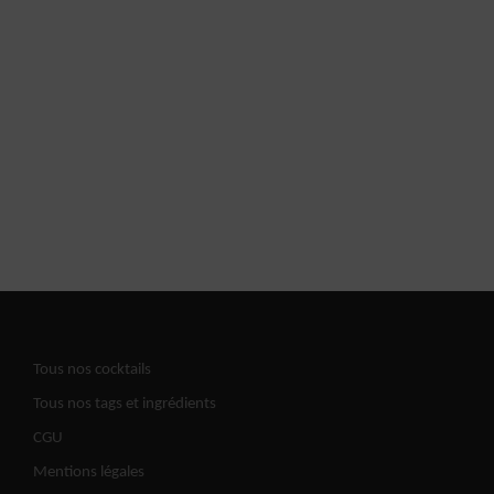
Tous nos cocktails
Tous nos tags et ingrédients
CGU
Mentions légales