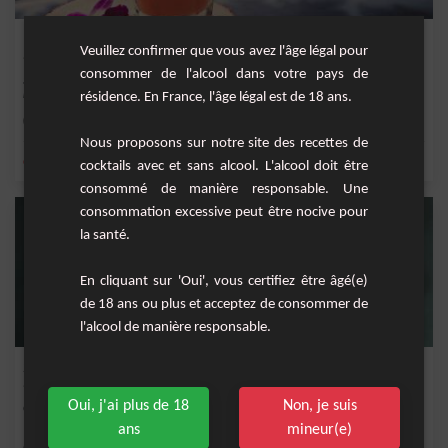
Bora Bora sans alcool
Veuillez confirmer que vous avez l'âge légal pour
consommer de l'alcool dans votre pays de
Si vous cherchez une boisson rafraîchissante et pleine de saveurs pour vous
rafraîchir...
résidence. En France, l'âge légal est de 18 ans.
Facile
1
Nous proposons sur notre site des recettes de
,
,
,
,
citron
jus d'ananas
ananas
glace
jus de fruits exotiques
cocktails avec et sans alcool. L'alcool doit être
consommé de manière responsable. Une
consommation excessive peut être nocive pour
la santé.
En cliquant sur 'Oui', vous certifiez être âgé(e)
de 18 ans ou plus et acceptez de consommer de
l'alcool de manière responsable.
Slava Juice
Oui, j'ai plus de 18
Non, je suis
Cocktail sans alcool très apprécia par les enfants.
ans
mineur(e)