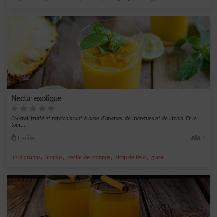
Nectar exotique
Cocktail fruité et rafaîchissant à base d'ananas, de mangues et de litchis. Et le
tout...
Facile
1
,
,
,
,
jus d'ananas
ananas
nectar de mangue
sirop de fleur
glace