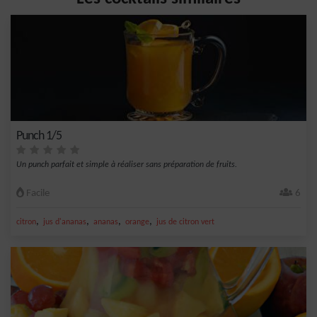
Punch 1/5
Un punch parfait et simple à réaliser sans préparation de fruits.
Facile
6
,
,
,
,
citron
jus d'ananas
ananas
orange
jus de citron vert