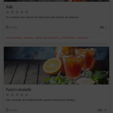
Sully
Ce cocktail sans alcool est épicé par une touche de tabasco
Facile
1
,
,
,
,
jus d'ananas
ananas
nectar de cranberry
framboise
cranberry
Punch mirabelle
Une variante du traditionnelle punch réunionnais.&nbsp;
Facile
20