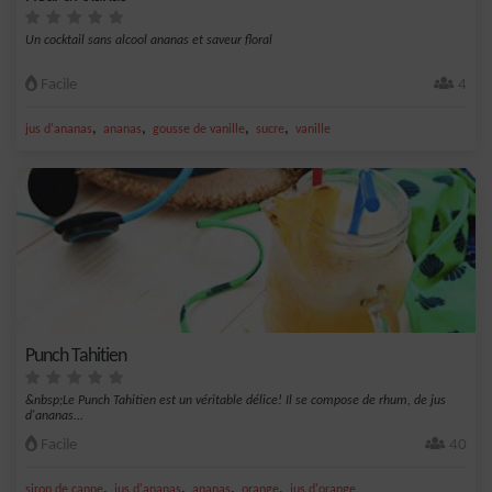
Un cocktail sans alcool ananas et saveur floral
Facile
4
,
,
,
,
jus d'ananas
ananas
gousse de vanille
sucre
vanille
Punch Tahitien
&nbsp;Le Punch Tahitien est un véritable délice! Il se compose de rhum, de jus
d'ananas...
Facile
40
,
,
,
,
sirop de canne
jus d'ananas
ananas
orange
jus d'orange