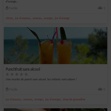
d'orange...
Facile
1
,
,
,
,
citron
jus d'ananas
ananas
orange
jus d'orange
Punchfruit sans alcool
Une recette de punch sans alcool, les enfants vont adorer !
Facile
5
,
,
,
,
jus d'ananas
ananas
orange
jus d'orange
sirop de grenadine