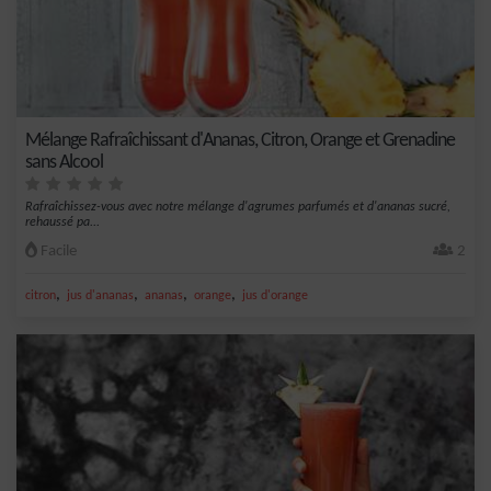
Mélange Rafraîchissant d'Ananas, Citron, Orange et Grenadine
sans Alcool
Rafraîchissez-vous avec notre mélange d'agrumes parfumés et d'ananas sucré,
rehaussé pa...
Facile
2
,
,
,
,
citron
jus d'ananas
ananas
orange
jus d'orange