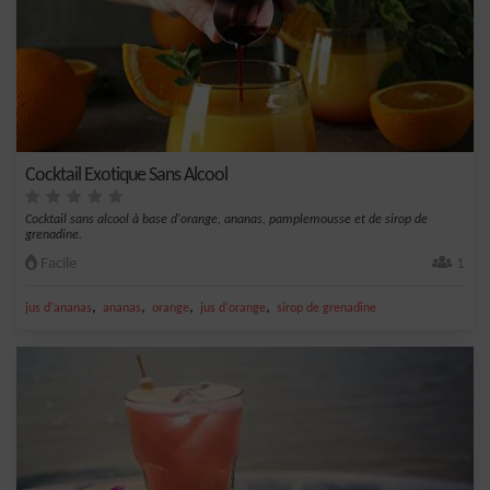
Cocktail Exotique Sans Alcool
Cocktail sans alcool à base d'orange, ananas, pamplemousse et de sirop de
grenadine.
Facile
1
,
,
,
,
jus d'ananas
ananas
orange
jus d'orange
sirop de grenadine