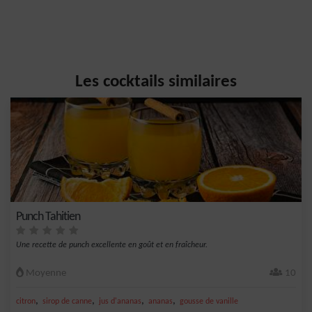
Les cocktails similaires
Punch Tahitien
Une recette de punch excellente en goût et en fraîcheur.
Moyenne
10
,
,
,
,
citron
sirop de canne
jus d'ananas
ananas
gousse de vanille