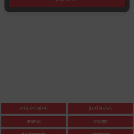
Rechercher
sirop de canne
jus d'ananas
ananas
orange