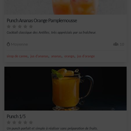
Punch Ananas Orange Pamplemousse
Cocktail classique des Antilles, très appréciais par sa fraîcheur.
Moyenne
10
,
,
,
,
sirop de canne
jus d'ananas
ananas
orange
jus d'orange
Punch 1/5
Un punch parfait et simple à réaliser sans préparation de fruits.