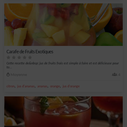
Carafe de Fruits Exotiques
Cette recette de&nbsp; jus de fruits frais est simple à faire et est délicieuse pour
to...
Moyenne
4
,
,
,
,
citron
jus d'ananas
ananas
orange
jus d'orange