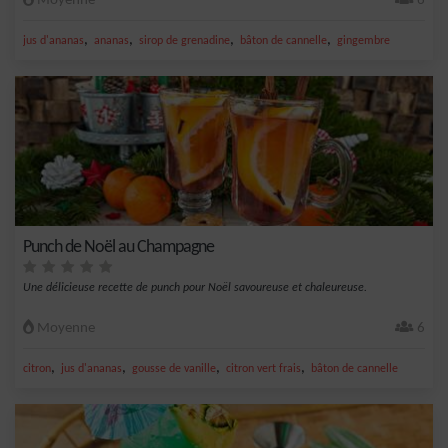
Moyenne
6
,
,
,
,
jus d'ananas
ananas
sirop de grenadine
bâton de cannelle
gingembre
Punch de Noël au Champagne
Une délicieuse recette de punch pour Noël savoureuse et chaleureuse.
Moyenne
6
,
,
,
,
citron
jus d'ananas
gousse de vanille
citron vert frais
bâton de cannelle