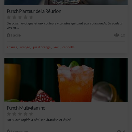
Punch Planteur de la Réunion
Un punch exotique et aux couleurs vibrantes qui plaît aux gourmands. Sa couleur
vive es...
Facile
10
,
,
,
,
ananas
orange
jus d'orange
kiwi
cannelle
Punch Multivitaminé
Un punch rapide a réaliser vitaminé et épicé.