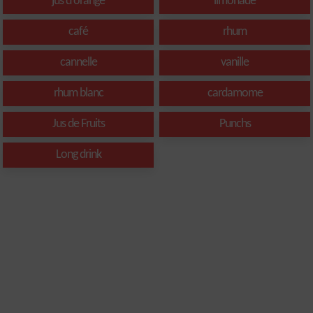
jus d'orange
limonade
café
rhum
cannelle
vanille
rhum blanc
cardamome
Jus de Fruits
Punchs
Long drink