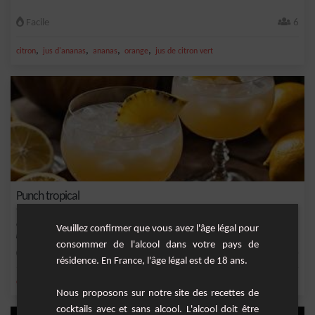
Facile
6
,
,
,
,
citron
jus d'ananas
ananas
orange
jus de citron vert
Punch tropical
Ce cocktail est une fusion exquise de saveurs tropicales et d'arômes enivrants,
Veuillez confirmer que vous avez l'âge légal pour
parfait...
consommer de l'alcool dans votre pays de
Facile
20
résidence. En France, l'âge légal est de 18 ans.
,
,
,
,
citron
sirop de canne
ananas
orange
rhum
Nous proposons sur notre site des recettes de
cocktails avec et sans alcool. L'alcool doit être