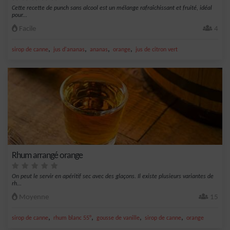
Cette recette de punch sans alcool est un mélange rafraîchissant et fruité, idéal
pour...
Facile
4
,
,
,
,
sirop de canne
jus d'ananas
ananas
orange
jus de citron vert
Rhum arrangé orange
On peut le servir en apéritif sec avec des glaçons. Il existe plusieurs variantes de
rh...
Moyenne
15
,
,
,
,
sirop de canne
rhum blanc 55°
gousse de vanille
sirop de canne
orange