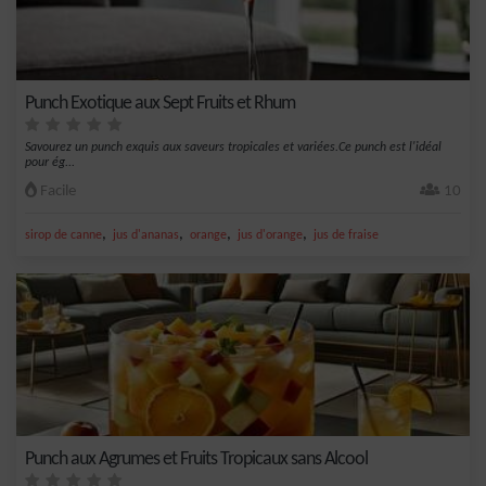
Punch Exotique aux Sept Fruits et Rhum
Savourez un punch exquis aux saveurs tropicales et variées.Ce punch est l'idéal
pour ég...
Facile
10
,
,
,
,
sirop de canne
jus d'ananas
orange
jus d'orange
jus de fraise
Punch aux Agrumes et Fruits Tropicaux sans Alcool