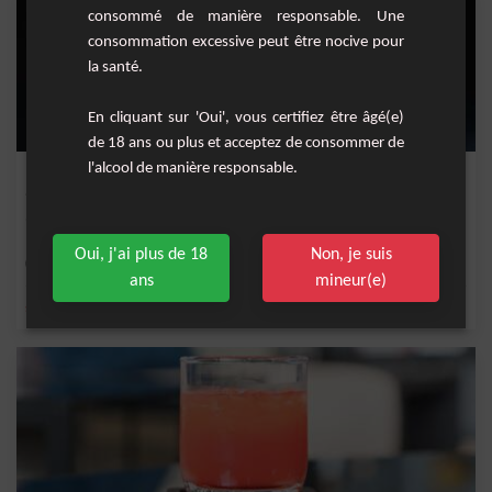
consommé de manière responsable. Une
consommation excessive peut être nocive pour
la santé.
En cliquant sur 'Oui', vous certifiez être âgé(e)
de 18 ans ou plus et acceptez de consommer de
l'alcool de manière responsable.
Punch Exotique
Une recette exotique de Punch à base de goyave et d'ananas.
Oui, j'ai plus de 18
Non, je suis
Facile
5
ans
mineur(e)
,
,
,
,
sirop de canne
ananas
gousse de vanille
nectar de goyave
rhum