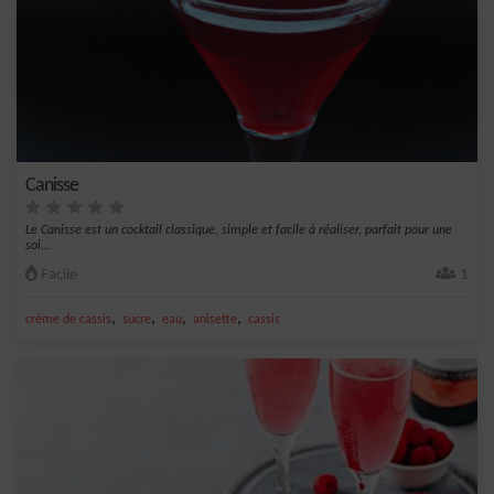
Canisse
Le Canisse est un cocktail classique, simple et facile à réaliser, parfait pour une
soi...
Facile
1
,
,
,
,
crème de cassis
sucre
eau
anisette
cassis