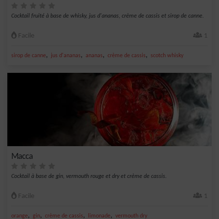
Cocktail fruité à base de whisky, jus d'ananas, crème de cassis et sirop de canne.
Facile
1
,
,
,
,
sirop de canne
jus d'ananas
ananas
crème de cassis
scotch whisky
Macca
Cocktail à base de gin, vermouth rouge et dry et crème de cassis.
Facile
1
,
,
,
,
orange
gin
crème de cassis
limonade
vermouth dry