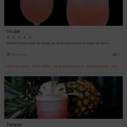
Trouble
Cocktail fruité à base de whisky, jus de pamplemousse et crème de cassis.
Moyenne
1
,
,
,
,
crème de cassis
scotch whisky
jus de pamplemousse
pamplemousse
cassis
Pananas