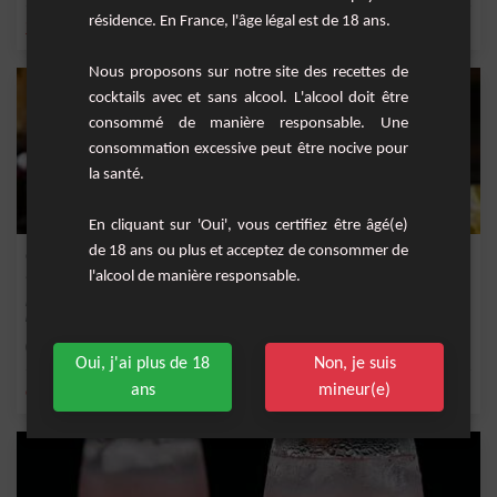
résidence. En France, l'âge légal est de 18 ans.
,
,
,
,
jus d'orange
crème de cassis
rhum
rhum blanc
groseille
Nous proposons sur notre site des recettes de
cocktails avec et sans alcool. L'alcool doit être
consommé de manière responsable. Une
consommation excessive peut être nocive pour
la santé.
En cliquant sur 'Oui', vous certifiez être âgé(e)
de 18 ans ou plus et acceptez de consommer de
Gin Pétillant au Cassis
l'alcool de manière responsable.
Laissez-vous transporter par l'élégance du "Gin Pétillant au Cassis", un cocktail
rafra...
Facile
1
Oui, j'ai plus de 18
Non, je suis
ans
mineur(e)
,
,
,
,
citron
eau gazeuse
gin
crème de cassis
vermouth rouge