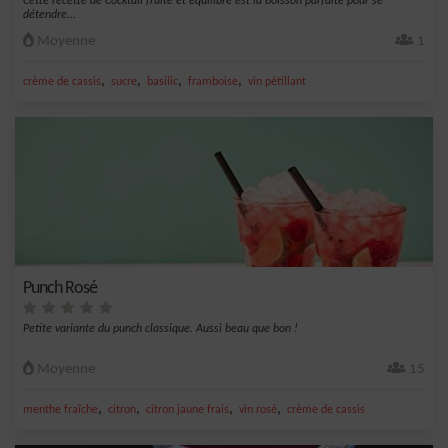
Cette recette de Cocktail fruité et équilibré est la boisson parfaite pour se
détendre...
Moyenne
1
,
,
,
,
crème de cassis
sucre
basilic
framboise
vin pétillant
Punch Rosé
Petite variante du punch classique. Aussi beau que bon !
Moyenne
15
,
,
,
,
menthe fraîche
citron
citron jaune frais
vin rosé
crème de cassis