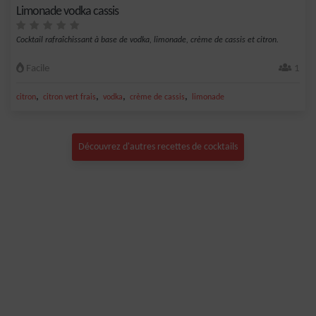
Limonade vodka cassis
Cocktail rafraîchissant à base de vodka, limonade, crème de cassis et citron.
Facile
1
,
,
,
,
citron
citron vert frais
vodka
crème de cassis
limonade
Découvrez d'autres recettes de cocktails