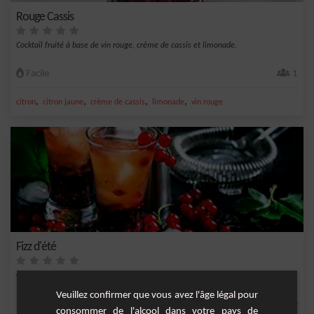
Rouge Cassis
Cocktail fruité à base de vin rouge, crème de cassis et limonade.
Facile
1
,
,
,
,
citron
citron jaune
crème de cassis
limonade
vin rouge
Fizz d'été
Cocktail rhum cassis et groseille
Veuillez confirmer que vous avez l'âge légal pour
1 verre
consommer de l'alcool dans votre pays de