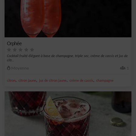
Orphée
Cocktail fruité élégant à base de champagne, triple sec, crème de cassis et jus de
citr...
Moyenne
1
,
,
,
,
citron
citron jaune
jus de citron jaune
crème de cassis
champagne