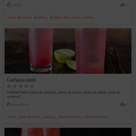
Facile
1
,
,
,
,
crème de cassis
vin blanc
vin blanc sec
cassis
creme
Cachaça cassis
Cocktail fruité à base de cachaça, crème de cassis, nectar de citron, sirop de
canne et...
Moyenne
1
,
,
,
,
citron
sirop de canne
cachaça
citron vert frais
crème de cassis