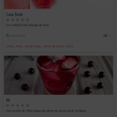
Cass Tonic
Un cocktail fruité allongé de tonic.
Moyenne
1
,
,
,
,
citron
tonic
jus de fraise
crème de cassis
fraise
Kir
Une recette de l'IBA à base de crème de casses et de vin blanc