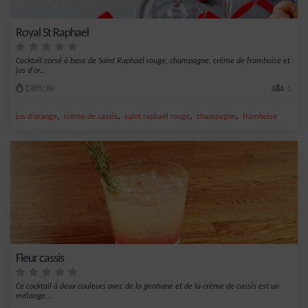
Royal St Raphael
Cocktail corsé à base de Saint Raphael rouge, champagne, crème de framboise et
jus d'or...
Difficile
1
,
,
,
,
jus d'orange
crème de cassis
saint raphaël rouge
champagne
framboise
Fleur cassis
Ce cocktail à deux couleurs avec de la gentiane et de la crème de cassis est un
mélange...