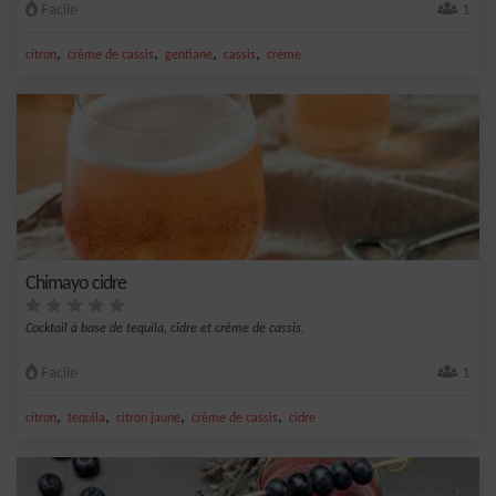
Facile
1
,
,
,
,
citron
crème de cassis
gentiane
cassis
creme
Chimayo cidre
Cocktail à base de tequila, cidre et crème de cassis.
Facile
1
,
,
,
,
citron
tequila
citron jaune
crème de cassis
cidre