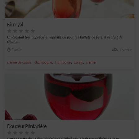
Kir royal
Un cocktail très apprécié en apéritif ou pour les buffets de fête. Il est fait de
champ...
Facile
1 verre
,
,
,
,
crème de cassis
champagne
framboise
cassis
creme
Douceur Printanière