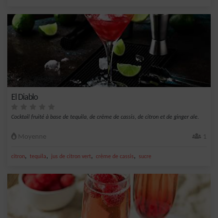
El Diablo
Cocktail fruité à base de tequila, de crème de cassis, de citron et de ginger ale.
Moyenne
1
,
,
,
,
citron
tequila
jus de citron vert
crème de cassis
sucre