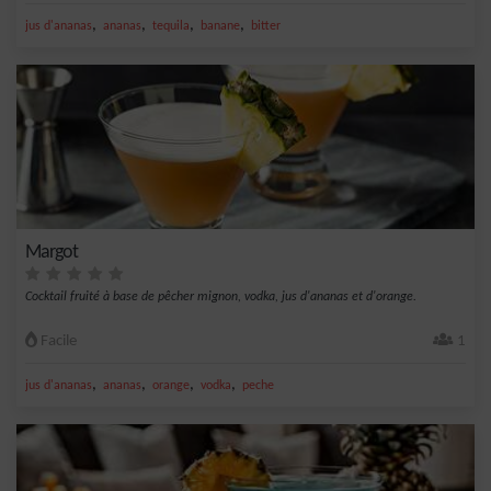
,
,
,
,
jus d'ananas
ananas
tequila
banane
bitter
Margot
Cocktail fruité à base de pêcher mignon, vodka, jus d'ananas et d'orange.
Facile
1
,
,
,
,
jus d'ananas
ananas
orange
vodka
peche