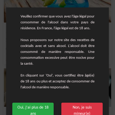
Veuillez confirmer que vous avez l'âge légal pour
consommer de l'alcool dans votre pays de
Bleu Paradis
résidence. En France, l'âge légal est de 18 ans.
Découvrez le Bleu Paradis, un cocktail exotique et rafraîchissant qui vous
Nous proposons sur notre site des recettes de
transporte s...
cocktails avec et sans alcool. L'alcool doit être
Facile
2
consommé de manière responsable. Une
consommation excessive peut être nocive pour
,
,
,
,
jus d'ananas
ananas
curaçao bleu
rhum
rhum blanc
la santé.
En cliquant sur 'Oui', vous certifiez être âgé(e)
de 18 ans ou plus et acceptez de consommer de
l'alcool de manière responsable.
Oui, j'ai plus de 18
Non, je suis
Blue pineapple
ans
mineur(e)