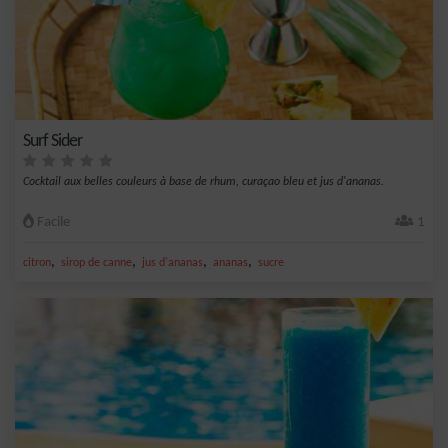
Surf Sider
Cocktail aux belles couleurs à base de rhum, curaçao bleu et jus d'ananas.
Facile
1
,
,
,
,
citron
sirop de canne
jus d'ananas
ananas
sucre