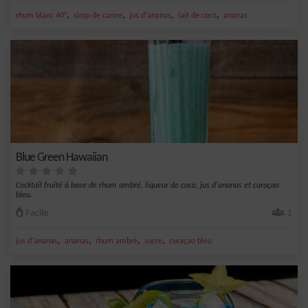
,
,
,
,
rhum blanc 40°
sirop de canne
jus d'ananas
lait de coco
ananas
Blue Green Hawaiian
Cocktail fruité à base de rhum ambré, liqueur de coco, jus d'ananas et curaçao
bleu.
Facile
1
,
,
,
,
jus d'ananas
ananas
rhum ambré
sucre
curaçao bleu