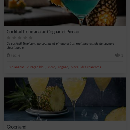
Cocktail Tropicana au Cognac et Pineau
Ce cocktail Tropicana au cognac et pineau est un mélange exquis de saveurs
classiques e...
Facile
1
,
,
,
,
jus d'ananas
curaçao bleu
cidre
cognac
pineau des charentes
Groenland