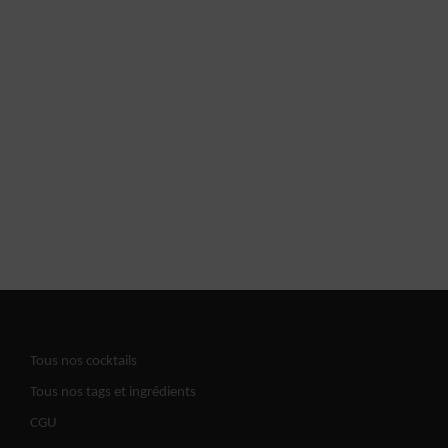
Tous nos cocktails
Tous nos tags et ingrédients
CGU