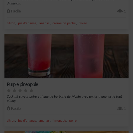
d'ananas.
Facile
1
,
,
,
,
citron
jus d'ananas
ananas
crème de pêche
fraise
Purple pineapple
Cocktail saveur poire et figue de barbarie de Monin avec un jus d'ananas le tout
allong...
Facile
1
,
,
,
,
citron
jus d'ananas
ananas
limonade
poire