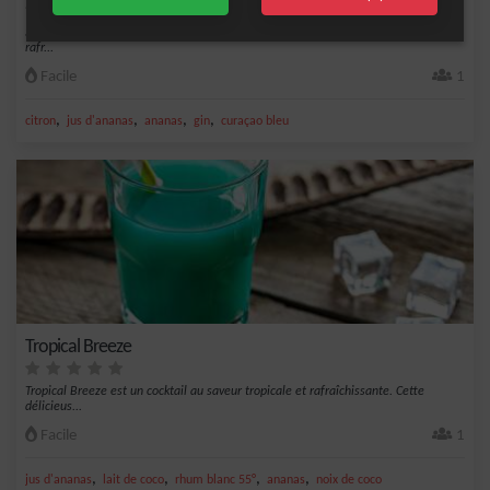
Si vous cherchez un nouveau cocktail créatif à partager avec des amis, le cocktail
rafr...
Facile
1
,
,
,
,
citron
jus d'ananas
ananas
gin
curaçao bleu
Tropical Breeze
Tropical Breeze est un cocktail au saveur tropicale et rafraîchissante. Cette
délicieus...
Facile
1
,
,
,
,
jus d'ananas
lait de coco
rhum blanc 55°
ananas
noix de coco