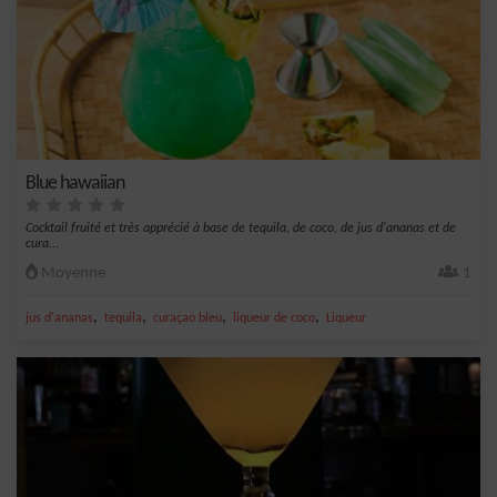
Blue hawaiian
Cocktail fruité et très apprécié à base de tequila, de coco, de jus d'ananas et de
cura...
Moyenne
1
,
,
,
,
jus d'ananas
tequila
curaçao bleu
liqueur de coco
Liqueur