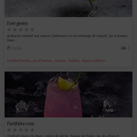
Ever green
&nbsp;Le cocktail aux saveurs italiennes est un mélange de tequila, jus d'ananas,
lique...
Facile
1
,
,
,
,
menthe fraîche
jus d'ananas
ananas
tequila
liqueur galliano
Panthère rose
Cocktail à base de rhum, crème de pêche, liqueur de fraise, jus de citron et