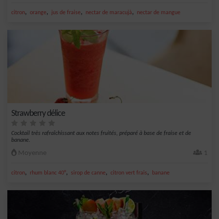
,
,
,
,
citron
orange
jus de fraise
nectar de maracujà
nectar de mangue
Strawberry délice
Cocktail très rafraîchissant aux notes fruités, préparé à base de fraise et de
banane.
Moyenne
1
,
,
,
,
citron
rhum blanc 40°
sirop de canne
citron vert frais
banane