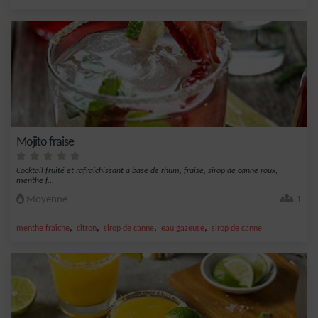
Mojito fraise
Cocktail fruité et rafraîchissant à base de rhum, fraise, sirop de canne roux,
menthe f...
Moyenne
1
,
,
,
,
menthe fraîche
citron
sirop de canne
eau gazeuse
sirop de canne