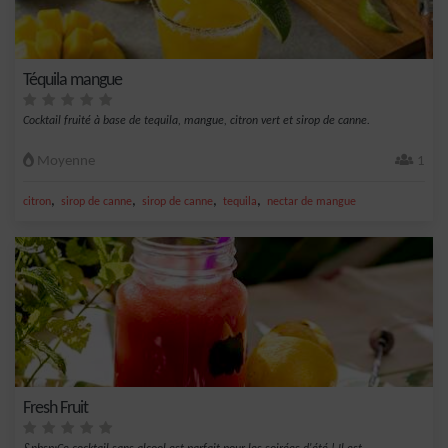
Téquila mangue
Cocktail fruité à base de tequila, mangue, citron vert et sirop de canne.
Moyenne
1
,
,
,
,
citron
sirop de canne
sirop de canne
tequila
nectar de mangue
Fresh Fruit