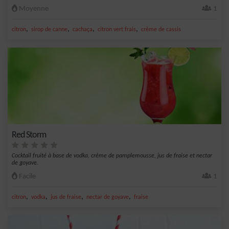
Moyenne
1
,
,
,
,
citron
sirop de canne
cachaça
citron vert frais
crème de cassis
Red Storm
Cocktail fruité à base de vodka, crème de pamplemousse, jus de fraise et nectar
de goyave.
Facile
1
,
,
,
,
citron
vodka
jus de fraise
nectar de goyave
fraise