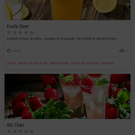
Exotic Beer
Cocktail à base de bière, mangue et maracujà. Très fruité et rafraîchissant.
Facile
1
,
,
,
,
citron
nectar de maracujà
bière blonde
crème de mangue
mangue
Rio Tinto