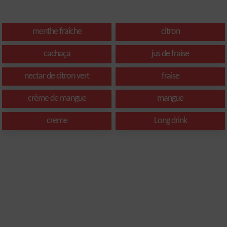
menthe fraîche
citron
cachaça
jus de fraise
nectar de citron vert
fraise
crème de mangue
mangue
creme
Long drink