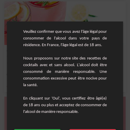
Veuillez confirmer que vous avez l'âge légal pour
consommer de l'alcool dans votre pays de
résidence. En France, l'âge légal est de 18 ans.
Cass Tonic
Nous proposons sur notre site des recettes de
Un cocktail fruité allongé de tonic.
cocktails avec et sans alcool. L'alcool doit être
consommé de manière responsable. Une
Moyenne
1
consommation excessive peut être nocive pour
la santé.
,
,
,
,
citron
tonic
jus de fraise
crème de cassis
fraise
En cliquant sur 'Oui', vous certifiez être âgé(e)
de 18 ans ou plus et acceptez de consommer de
l'alcool de manière responsable.