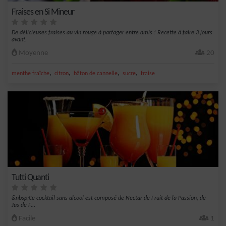
Fraises en Si Mineur
De délicieuses fraises au vin rouge à partager entre amis ! Recette à faire 3 jours
avant.
Moyenne
20
,
,
,
,
menthe fraîche
citron
bâton de cannelle
sucre
fraise
Tutti Quanti
&nbsp;Ce cocktail sans alcool est composé de Nectar de Fruit de la Passion, de
Jus de F...
Facile
1