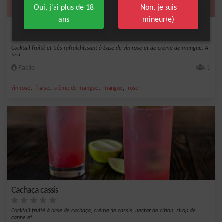
Oui, j'ai plus de 18
Non, je suis
ans
mineur(e)
Mangosa
Cocktail fruité et très rafraîchissant à base de vin rose et de crème de mangue. A
test...
Facile
1
,
,
,
,
vin rosé
fraise
crème de mangue
mangue
rose
Cachaça cassis
Cocktail fruité à base de cachaça, crème de cassis, nectar de citron, sirop de
canne et...