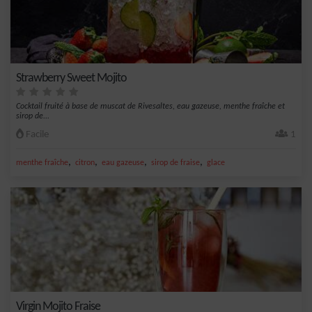
Strawberry Sweet Mojito
Cocktail fruité à base de muscat de Rivesaltes, eau gazeuse, menthe fraîche et
sirop de...
Facile
1
,
,
,
,
menthe fraîche
citron
eau gazeuse
sirop de fraise
glace
Virgin Mojito Fraise