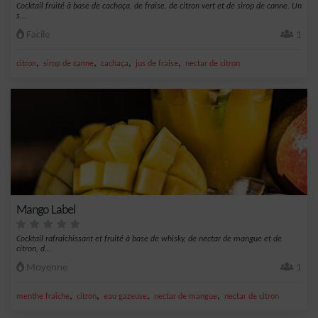
Cocktail fruité à base de cachaça, de fraise, de citron vert et de sirop de canne. Un
s...
Facile
1
,
,
,
,
citron
sirop de canne
cachaça
jus de fraise
nectar de citron
Mango Label
Cocktail rafraîchissant et fruité à base de whisky, de nectar de mangue et de
citron, d...
Moyenne
1
,
,
,
,
menthe fraîche
citron
eau gazeuse
nectar de mangue
nectar de citron