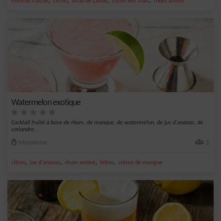
,
,
,
,
menthe fraîche
citron
sirop de canne
citron vert frais
rhum ambré
Watermelon exotique
Cocktail fruité à base de rhum, de manque, de watermelon, de jus d'ananas, de
coriandre...
Moyenne
1
,
,
,
,
citron
jus d'ananas
rhum ambré
bitter
crème de mangue