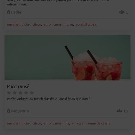
&nbsp;Ce cocktail sans alcool est parfait pour les soirées d'été ! Il est
rafraîchissan...
Facile
1
,
,
,
,
menthe fraîche
citron
citron jaune
fraise
cocktail aloe si
Punch Rosé
Petite variante du punch classique. Aussi beau que bon !
Moyenne
15
,
,
,
,
menthe fraîche
citron
citron jaune frais
vin rosé
crème de cassis