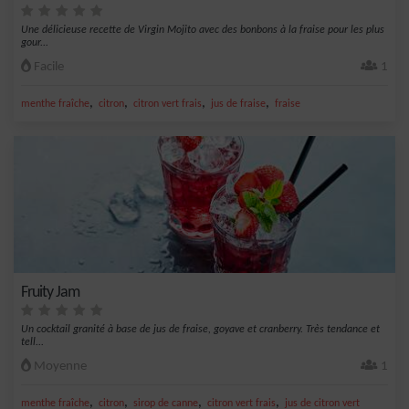
Une délicieuse recette de Virgin Mojito avec des bonbons à la fraise pour les plus
gour...
Facile
1
,
,
,
,
menthe fraîche
citron
citron vert frais
jus de fraise
fraise
Fruity Jam
Un cocktail granité à base de jus de fraise, goyave et cranberry. Très tendance et
tell...
Moyenne
1
,
,
,
,
menthe fraîche
citron
sirop de canne
citron vert frais
jus de citron vert