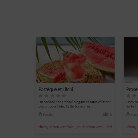
Pastèque et Litchi
Prose
Un cocktail sans alcool élégant et rafraîchissant,
Découvr
parfait pour l'été. Cette boisson es...
Sorbet. 
Facile
6
Faci
,
,
,
,
,
citron
citron vert frais
jus de citron vert
litchi
vin pétillant
citron