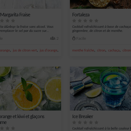
 Margarita Fraise
Fortaleza
ta à&nbsp; la fraise sans alcool. Vous
Cocktail rafraîchissant à base de cachaça
remplacer le sel par du sucre sur...
gingembre, de citron et de menthe.
le
2
Facile
,
,
,
,
,
,
orange
jus de citron vert
jus d'orange
sucre
menthe fraîche
citron
cachaça
citron
orange et kiwi et glaçons
Ice Breaker
ume
Cocktail rafraîchissant à la belle couleur 