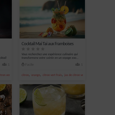
Cocktail Mai Tai aux Framboises
Vous recherchez une expérience culinaire qui
cktail
transformera votre soirée en un voyage exo...
1
Facile
1
,
,
,
,
,
itron vert frais
jus de citron vert
citron
orange
citron vert frais
jus de citron vert
jus d'orange