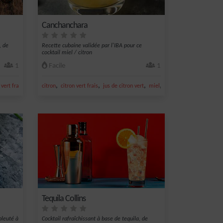
Canchanchara
, de
Recette cubaine validée par l'IBA pour ce
cocktail miel / citron
1
Facile
1
,
,
,
,
,
 vert frais
jus de citron vert
citron
citron vert frais
jus de citron vert
miel
jus de citron
Tequila Collins
bleuté à
Cocktail rafraîchissant à base de tequila, de