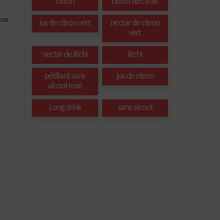
citron
citron vert frais
pour
jus de citron vert
nectar de citron
vert
nectar de litchi
litchi
pétillant sans
jus de citron
alcool rosé
Long drink
sans alcool