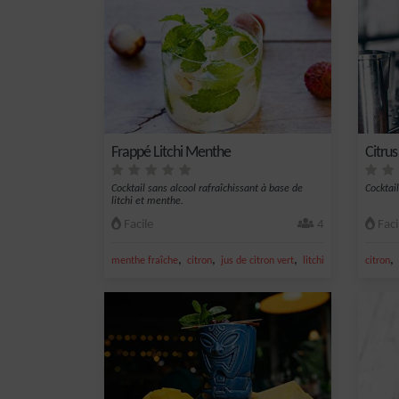
Frappé Litchi Menthe
Citrus
Cocktail sans alcool rafraîchissant à base de
Cocktai
litchi et menthe.
Facile
4
Faci
,
,
,
,
,
menthe fraîche
citron
jus de citron vert
litchi
sirop de litchis
citron