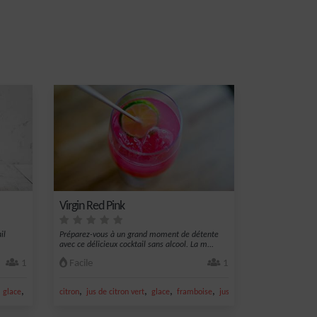
Virgin Red Pink
il
Préparez-vous à un grand moment de détente
avec ce délicieux cocktail sans alcool. La m...
1
Facile
1
,
,
,
,
,
,
glace
pamplemousse
citron
jus de citron vert
glace
framboise
jus de goyave framboise