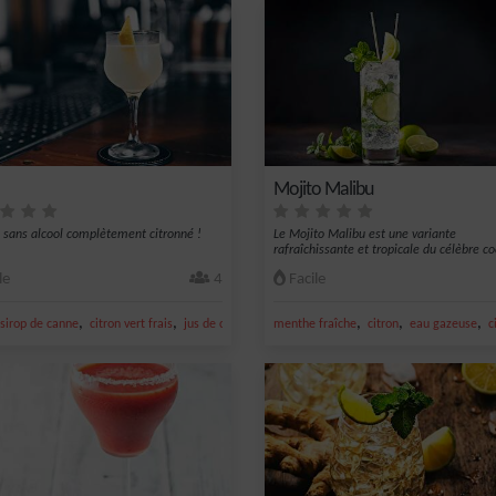
Mojito Malibu
l sans alcool complètement citronné !
Le Mojito Malibu est une variante
rafraîchissante et tropicale du célèbre co
cuba...
le
4
Facile
,
,
,
,
,
,
sirop de canne
citron vert frais
jus de citron vert
menthe fraîche
citron jaune
citron
eau gazeuse
c