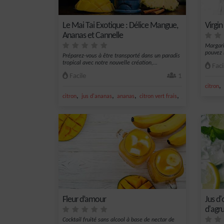
Le Mai Tai Exotique : Délice Mangue,
Virgin
Ananas et Cannelle
Margari
pouvez 
Préparez-vous à être transporté dans un paradis
tropical avec notre nouvelle création,...
Faci
Facile
1
,
citron
,
,
,
,
citron
jus d'ananas
ananas
citron vert frais
jus de citron vert
Fleur d’amour
Jus d'
d'agr
Cocktail fruité sans alcool à base de nectar de