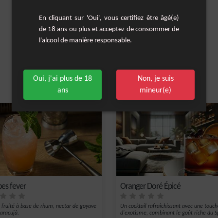
En cliquant sur 'Oui', vous certifiez être âgé(e)
de 18 ans ou plus et acceptez de consommer de
l'alcool de manière responsable.
Oui, j'ai plus de 18
Non, je suis
Les cocktails similaires
ans
mineur(e)
bes fever
Oranger Doré Épicé
l fruité à base de rhum, nectar de goyave
Un cocktail rafraîchissant avec une touc
aracujà.
d'exotisme, combinant le goût riche du Sp