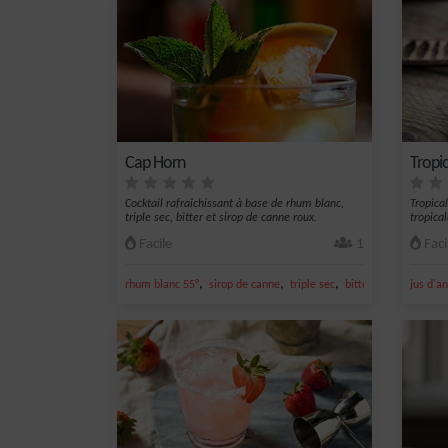
Cap Horn
Tropi
Cocktail rafraîchissant à base de rhum blanc,
Tropica
triple sec, bitter et sirop de canne roux.
tropical
Facile
1
Faci
,
,
,
,
rhum blanc 55°
sirop de canne
triple sec
bitter
rhum
jus d'a