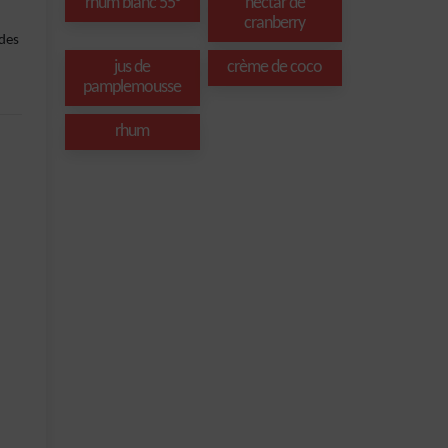
rhum blanc 55°
nectar de
cranberry
 des
jus de
crème de coco
pamplemousse
rhum