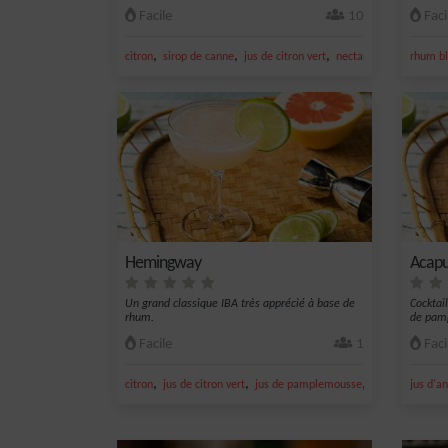
Facile
10
Faci
,
,
,
,
citron
sirop de canne
jus de citron vert
nectar de cranberry
rhum bl
g
Hemingway
Acapu
Un grand classique IBA très apprécié à base de
Cocktai
rhum.
de pam
Facile
1
Faci
,
,
,
,
citron
jus de citron vert
jus de pamplemousse
marasquin
jus d'a
pa