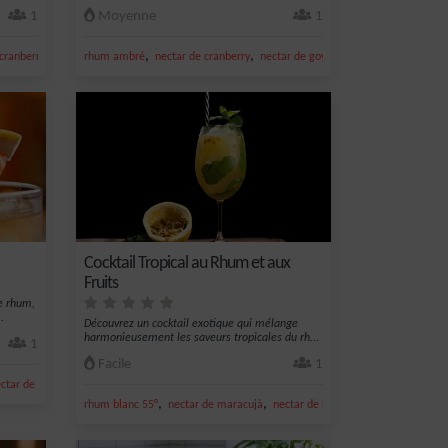
1
Moyenne
1
,
,
,
,
,
,
cranberry
spiced golden
rhum ambré
rhum
nectar de cranberry
nectar de goyave
mûre
rhum
Cocktail Tropical au Rhum et aux
Fruits
e rhum,
.
Découvrez un cocktail exotique qui mélange
harmonieusement les saveurs tropicales du rh...
1
Facile
1
,
ctar de citron
gingembre
,
,
,
,
rhum blanc 55°
nectar de maracujà
nectar de banane
rhum
sirop de