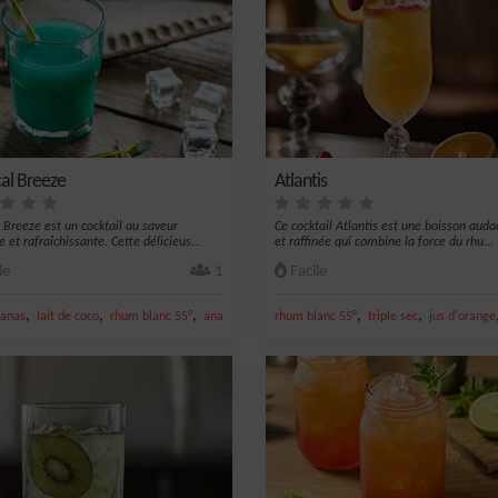
cal Breeze
Atlantis
l Breeze est un cocktail au saveur
Ce cocktail Atlantis est une boisson auda
e et rafraîchissante. Cette délicieus...
et raffinée qui combine la force du rhu...
le
1
Facile
,
,
,
,
,
,
nanas
lait de coco
rhum blanc 55°
ananas
noix de coco
rhum blanc 55°
triple sec
jus d'orange