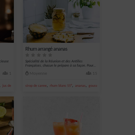
Rhum arrangé ananas
cieuse
Spécialité de la Réunion et des Antilles
Françaises, chacun le prépare à sa façon. Pour...
1
Moyenne
15
,
,
,
,
,
,
jus de citron jaune
sirop de canne
liqueur de framboise
rhum blanc 55°
ananas
gousse de vanille
sirop de ca