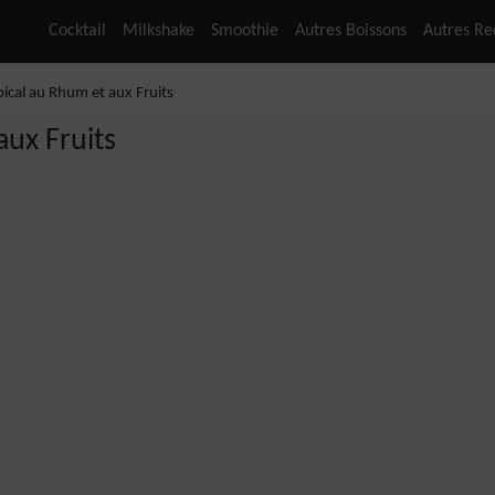
Cocktail
Milkshake
Smoothie
Autres Boissons
Autres Re
pical au Rhum et aux Fruits
aux Fruits