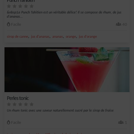
Punch Tahitien
&nbsp;Le Punch Tahitien est un véritable délice! Il se compose de rhum, de jus
d'ananas...
Facile
40
,
,
,
,
sirop de canne
jus d'ananas
ananas
orange
jus d'orange
Perles tonic
Un rhum tonic avec une saveur naturellement sucré par le sirop de fraise
Facile
1