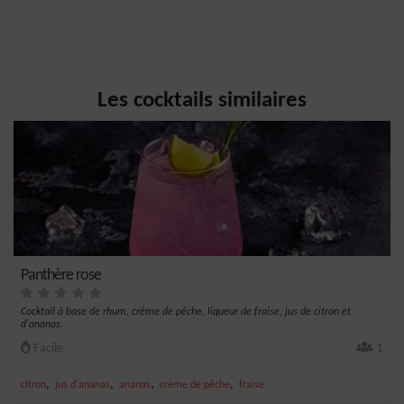
Les cocktails similaires
Panthère rose
Cocktail à base de rhum, crème de pêche, liqueur de fraise, jus de citron et
d'ananas.
Facile
1
,
,
,
,
citron
jus d'ananas
ananas
crème de pêche
fraise