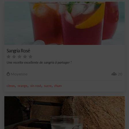
Sangria Rosé
Une recette excellente de sangria à partager !
Moyenne
20
,
,
,
,
citron
orange
vin rosé
sucre
rhum