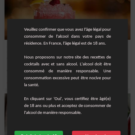
Veuillez confirmer que vous avez l'âge légal pour
consommer de l'alcool dans votre pays de
résidence. En France, l'âge légal est de 18 ans.
Strawberry Daïquiri
Nous proposons sur notre site des recettes de
Cocktail fruité à base de rhum, jus de fraise, sirop de canne et jus de citron frais.
cocktails avec et sans alcool. L'alcool doit être
Moyenne
1
consommé de manière responsable. Une
consommation excessive peut être nocive pour
,
,
,
,
citron
rhum blanc 40°
sirop de canne
jus de citron vert
jus de fraise
la santé.
En cliquant sur 'Oui', vous certifiez être âgé(e)
de 18 ans ou plus et acceptez de consommer de
l'alcool de manière responsable.