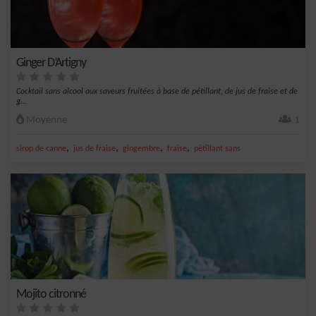
Ginger D’Artigny
Cocktail sans alcool aux saveurs fruitées à base de pétillant, de jus de fraise et de
g...
Moyenne
1
,
,
,
,
sirop de canne
jus de fraise
gingembre
fraise
pétillant sans
Mojito citronné