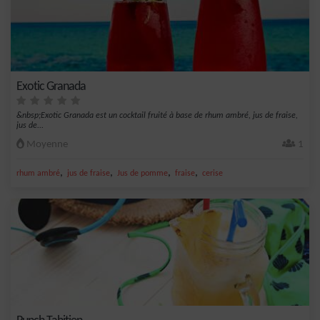
Exotic Granada
&nbsp;Exotic Granada est un cocktail fruité à base de rhum ambré, jus de fraise,
jus de...
Moyenne
1
,
,
,
,
rhum ambré
jus de fraise
Jus de pomme
fraise
cerise