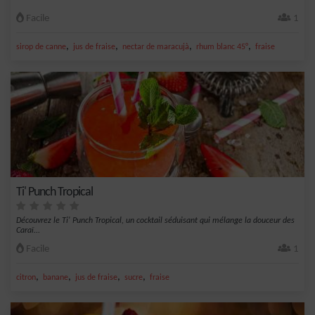
Facile
1
,
,
,
,
sirop de canne
jus de fraise
nectar de maracujà
rhum blanc 45°
fraise
Ti' Punch Tropical
Découvrez le Ti' Punch Tropical, un cocktail séduisant qui mélange la douceur des
Caraï...
Facile
1
,
,
,
,
citron
banane
jus de fraise
sucre
fraise