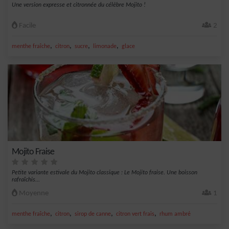
Une version expresse et citronnée du célèbre Mojito !
Facile
2
,
,
,
,
menthe fraîche
citron
sucre
limonade
glace
Mojito Fraise
Petite variante estivale du Mojito classique : Le Mojito fraise. Une boisson
rafraîchis...
Moyenne
1
,
,
,
,
menthe fraîche
citron
sirop de canne
citron vert frais
rhum ambré