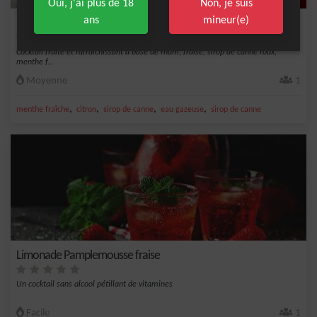
Oui, j'ai plus de 18
Non, je suis
ans
mineur(e)
Mojito fraise
Cocktail fruité et rafraîchissant à base de rhum, fraise, sirop de canne roux,
menthe f...
Moyenne
1
,
,
,
,
menthe fraîche
citron
sirop de canne
eau gazeuse
sirop de canne
Limonade Pamplemousse fraise
Un cocktail sans alcool pétillant de vitamines
Facile
1