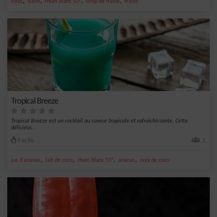
,
,
,
,
tonic
sucre
rhum blanc 50°
sirop de fraise
fraise
Tropical Breeze
Tropical Breeze est un cocktail au saveur tropicale et rafraîchissante. Cette
délicieus...
Facile
1
,
,
,
,
jus d'ananas
lait de coco
rhum blanc 55°
ananas
noix de coco