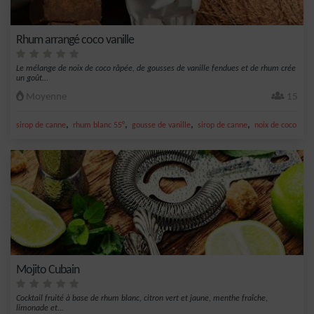
Rhum arrangé coco vanille
Le mélange de noix de coco râpée, de gousses de vanille fendues et de rhum crée
un goût...
Moyenne
15
,
,
,
,
sirop de canne
rhum blanc 55°
gousse de vanille
sirop de canne
noix de coco
Mojito Cubain
Cocktail fruité à base de rhum blanc, citron vert et jaune, menthe fraîche,
limonade et...