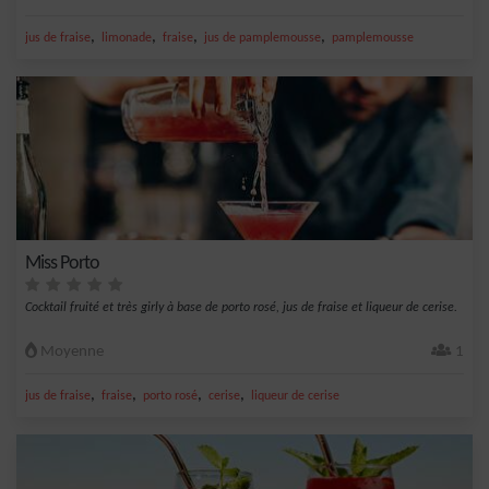
,
,
,
,
jus de fraise
limonade
fraise
jus de pamplemousse
pamplemousse
Miss Porto
Cocktail fruité et très girly à base de porto rosé, jus de fraise et liqueur de cerise.
Moyenne
1
,
,
,
,
jus de fraise
fraise
porto rosé
cerise
liqueur de cerise