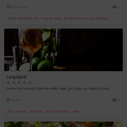
Moyenne
1
,
,
,
,
citron
rhum blanc 40°
sirop de canne
jus de citron vert
jus de fraise
Long island
Cocktail fort en goût à base de vodka, rhum, gin, triple sec, tequila et cola.
Facile
1
,
,
,
,
citron
tequila
triple sec
jus de citron vert
vodka