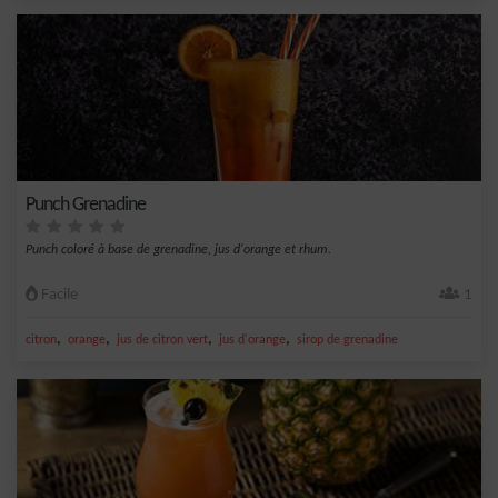
Punch Grenadine
Punch coloré à base de grenadine, jus d'orange et rhum.
Facile
1
,
,
,
,
citron
orange
jus de citron vert
jus d'orange
sirop de grenadine