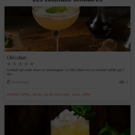
Old cuban
Cocktail qui méle rhum et champagne/ Le Old Cuban est un cocktail validé par l'
IBA
Moyenne
1
,
,
,
,
menthe fraîche
citron
jus de citron vert
sucre
bitter