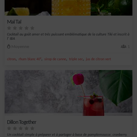
Maï Taï
Cocktail au goût amer et très puissant emblématique de la culture Tiki et inscrit à
l' IBA
Moyenne
1
,
,
,
,
citron
rhum blanc 40°
sirop de canne
triple sec
jus de citron vert
Dillon Together
Un cocktail simple à préparer et à partager à base de pamplemousse, cranberry,