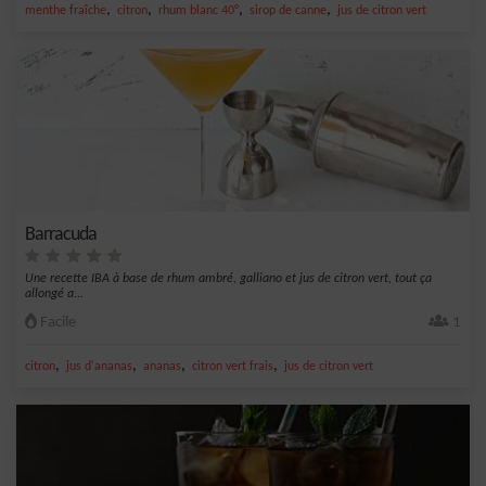
,
,
,
,
menthe fraîche
citron
rhum blanc 40°
sirop de canne
jus de citron vert
Barracuda
Une recette IBA à base de rhum ambré, galliano et jus de citron vert, tout ça
allongé a...
Facile
1
,
,
,
,
citron
jus d'ananas
ananas
citron vert frais
jus de citron vert