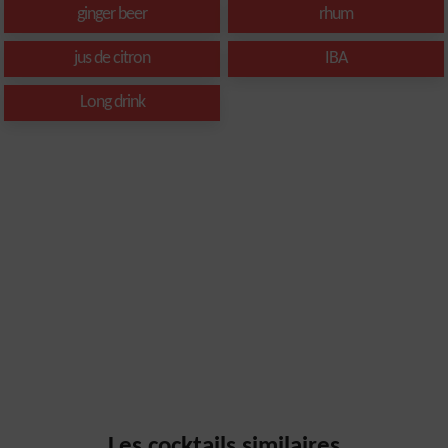
ginger beer
rhum
jus de citron
IBA
Long drink
Les cocktails similaires