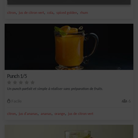
Facile
1
,
,
,
,
citron
jus de citron vert
cola
spiced golden
rhum
Punch 1/5
Un punch parfait et simple à réaliser sans préparation de fruits.
Facile
6
,
,
,
,
citron
jus d'ananas
ananas
orange
jus de citron vert