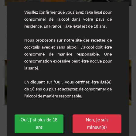
Zombie
Veuillez confirmer que vous avez l'âge légal pour
consommer de l'alcool dans votre pays de
Cocktail original au goût fruité mais corsé.
résidence. En France, l'âge légal est de 18 ans.
Moyenne
1
Nous proposons sur notre site des recettes de
cocktails avec et sans alcool. L'alcool doit être
,
,
,
,
citron
rhum blanc 40°
sirop de canne
jus d'ananas
jus de citron vert
consommé de manière responsable. Une
consommation excessive peut être nocive pour
la santé.
En cliquant sur 'Oui', vous certifiez être âgé(e)
de 18 ans ou plus et acceptez de consommer de
l'alcool de manière responsable.
Spiced Cola
Oui, j'ai plus de 18
Non, je suis
Cocktail rafraîchissant à base de Spiced golden cola et jus de citron frais.
ans
mineur(e)