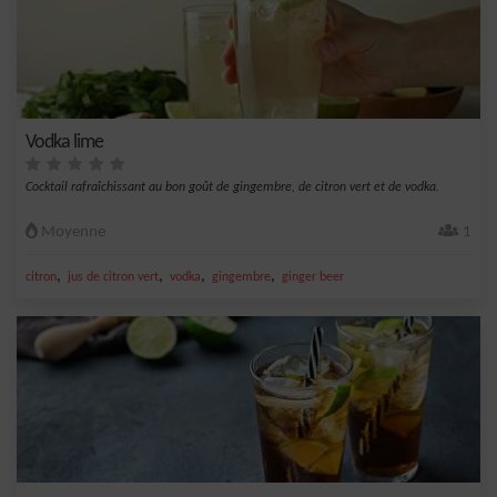
Vodka lime
Cocktail rafraîchissant au bon goût de gingembre, de citron vert et de vodka.
Moyenne
1
,
,
,
,
citron
jus de citron vert
vodka
gingembre
ginger beer