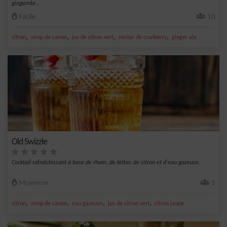
gingembr...
Facile
10
,
,
,
,
citron
sirop de canne
jus de citron vert
nectar de cranberry
ginger ale
Old Swizzle
Cocktail rafraîchissant à base de rhum, de bitter, de citron et d'eau gazeuse.
Moyenne
1
,
,
,
,
citron
sirop de canne
eau gazeuse
jus de citron vert
citron jaune