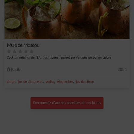
Mule de Moscou
Cocktail original de IBA, traditionnellement servie dans un bol en cuivre
Facile
1
,
,
,
,
citron
jus de citron vert
vodka
gingembre
jus de citron
Découvrez d'autres recettes de cocktails