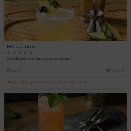
Mai Tai ananas
Cocktail exotique ananas, citron vert et rhum
Facile
1 verre
,
,
,
,
citron
ananas
jus de citron vert
jus d'orange
cerise