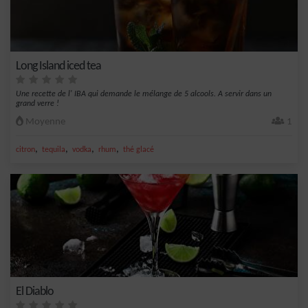
Long Island iced tea
Une recette de l' IBA qui demande le mélange de 5 alcools. A servir dans un
grand verre !
Moyenne
1
,
,
,
,
citron
tequila
vodka
rhum
thé glacé
El Diablo