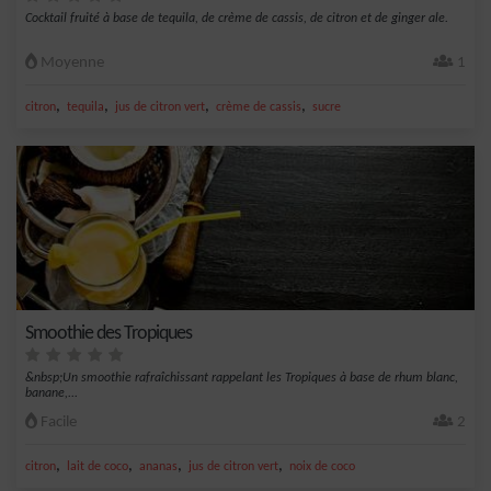
Cocktail fruité à base de tequila, de crème de cassis, de citron et de ginger ale.
Moyenne
1
,
,
,
,
citron
tequila
jus de citron vert
crème de cassis
sucre
Smoothie des Tropiques
&nbsp;Un smoothie rafraîchissant rappelant les Tropiques à base de rhum blanc,
banane,...
Facile
2
,
,
,
,
citron
lait de coco
ananas
jus de citron vert
noix de coco