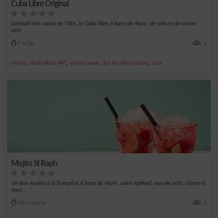
Cuba Libre Original
Cocktail très connu de l'IBA, le Cuba libre à base de rhum, de cola et de citron
vert.
Facile
1
,
,
,
,
citron
rhum blanc 40°
citron jaune
jus de citron jaune
cola
Mojito St Raph
Un bon mojito à la française à base de rhum, saint raphael, eau de seltz, citron et
men...
Moyenne
1