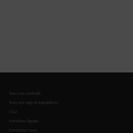
Tous nos cocktails
Tous nos tags et ingrédients
CGU
Mentions légales
Contactez-nous