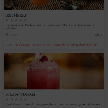
Spicy Planteur
Une variante du Planteur en un peu plus éplicé ! Une boisson toujours aussi
rafraîchiss...
Facile
1
,
,
,
,
citron
jus d'ananas
jus de citron vert
nectar de maracujà
rhum blanc 45°
Strawberry Daïquiri
Cocktail fruité à base de rhum, jus de fraise, sirop de canne et jus de citron frais.