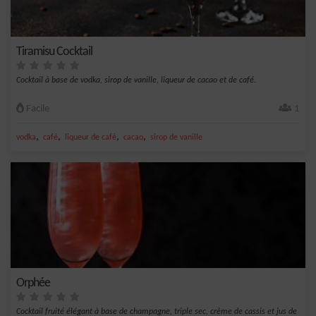
Tiramisu Cocktail
Cocktail à base de vodka, sirop de vanille, liqueur de cacao et de café.
Facile
1
,
,
,
,
vodka
café
liqueur de café
cacao
sirop de vanille
Orphée
Cocktail fruité élégant à base de champagne, triple sec, crème de cassis et jus de