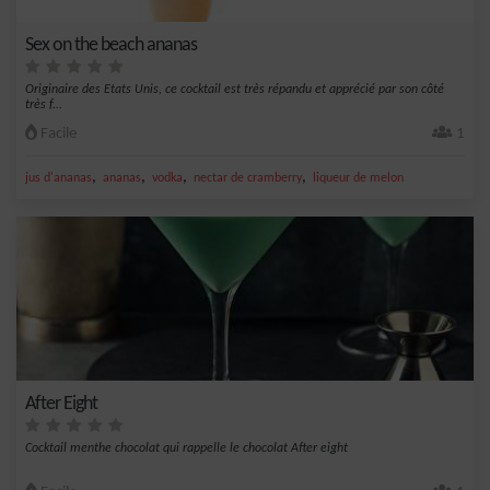
Sex on the beach ananas
Originaire des Etats Unis, ce cocktail est très répandu et apprécié par son côté
très f...
Facile
1
,
,
,
,
jus d'ananas
ananas
vodka
nectar de cramberry
liqueur de melon
After Eight
Cocktail menthe chocolat qui rappelle le chocolat After eight