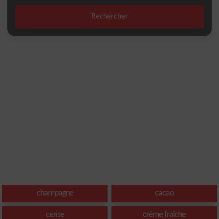
Rechercher
champagne
cacao
cerise
crème fraîche