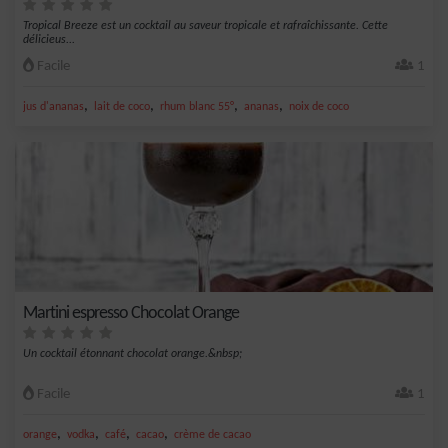
Tropical Breeze est un cocktail au saveur tropicale et rafraîchissante. Cette
délicieus...
Facile
1
,
,
,
,
jus d'ananas
lait de coco
rhum blanc 55°
ananas
noix de coco
Martini espresso Chocolat Orange
Un cocktail étonnant chocolat orange.&nbsp;
Facile
1
,
,
,
,
orange
vodka
café
cacao
crème de cacao