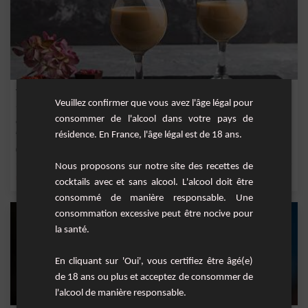
Toblerone
Veuillez confirmer que vous avez l'âge légal pour
consommer de l'alcool dans votre pays de
Cocktail au très beau visuel à base de crème de whisky, sirop de noisette, sirop de
mie...
résidence. En France, l'âge légal est de 18 ans.
Facile
1
Nous proposons sur notre site des recettes de
,
,
,
,
miel
cacao
sirop de miel
crème fraîche
chocolat
cocktails avec et sans alcool. L'alcool doit être
consommé de manière responsable. Une
consommation excessive peut être nocive pour
la santé.
En cliquant sur 'Oui', vous certifiez être âgé(e)
de 18 ans ou plus et acceptez de consommer de
l'alcool de manière responsable.