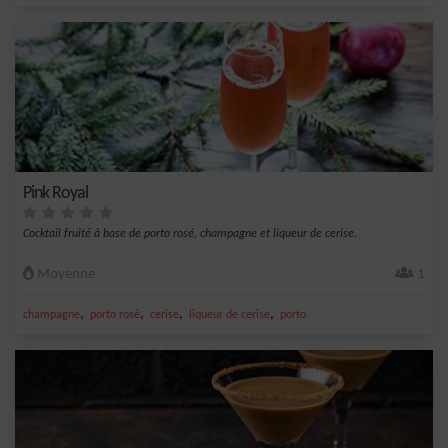
Pink Royal
Cocktail fruité à base de porto rosé, champagne et liqueur de cerise.
Moyenne
1
,
,
,
,
champagne
porto rosé
cerise
liqueur de cerise
porto