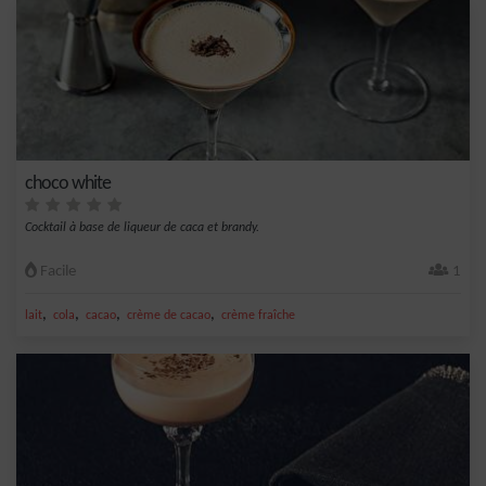
choco white
Cocktail à base de liqueur de caca et brandy.
Facile
1
,
,
,
,
lait
cola
cacao
crème de cacao
crème fraîche