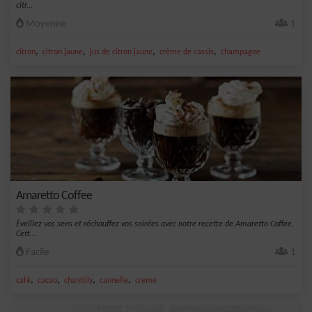
citr...
Moyenne
1
,
,
,
,
citron
citron jaune
jus de citron jaune
crème de cassis
champagne
Amaretto Coffee
Éveillez vos sens et réchauffez vos soirées avec notre recette de Amaretto Coffee.
Cett...
Facile
1
,
,
,
,
café
cacao
chantilly
cannelle
creme