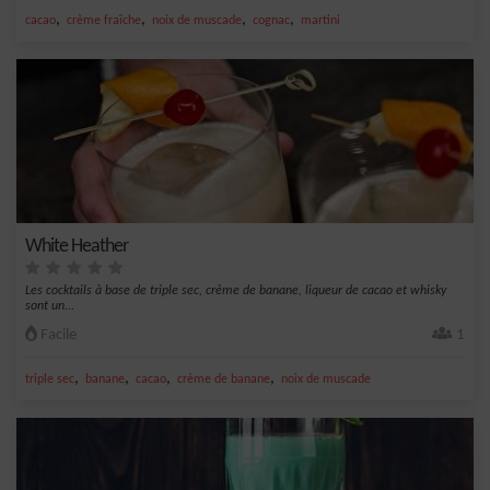
,
,
,
,
cacao
crème fraîche
noix de muscade
cognac
martini
White Heather
Les cocktails à base de triple sec, crème de banane, liqueur de cacao et whisky
sont un...
Facile
1
,
,
,
,
triple sec
banane
cacao
crème de banane
noix de muscade