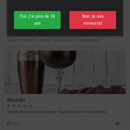
Golden Cadillac
Oui, j'ai plus de 18
Non, je suis
Cocktail onctueux à base de liqueur galliano, liqueur de cacao et crème fraîche.
ans
mineur(e)
Facile
1
,
,
,
,
cacao
crème fraîche
creme
liqueur de cacao
liqueur galliano
Alexandra
Cocktail onctueux à base de cognac, liqueur de cacao et crème fraîche.
Facile
1