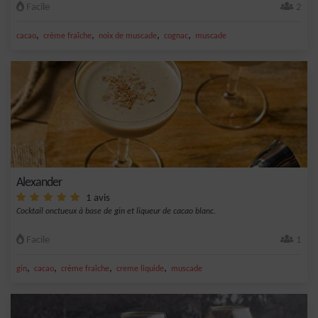
Facile
2
,
,
,
,
cacao
crème fraîche
noix de muscade
cognac
muscade
Alexander
1 avis
Cocktail onctueux à base de gin et liqueur de cacao blanc.
Facile
1
,
,
,
,
gin
cacao
crème fraîche
creme liquide
muscade