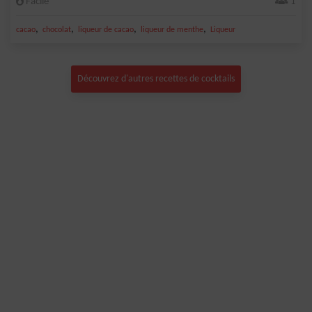
Facile
1
,
,
,
,
cacao
chocolat
liqueur de cacao
liqueur de menthe
Liqueur
Découvrez d'autres recettes de cocktails