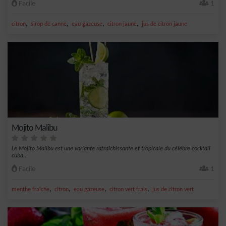
Facile
1
,
,
,
,
citron
sirop de canne
eau gazeuse
citron jaune
jus de citron jaune
Mojito Malibu
Le Mojito Malibu est une variante rafraîchissante et tropicale du célèbre cocktail
cuba...
Facile
1
,
,
,
,
menthe fraîche
citron
eau gazeuse
citron vert frais
jus de citron vert