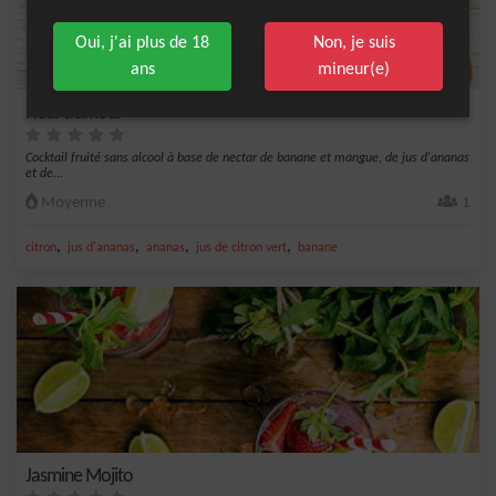
Oui, j'ai plus de 18
Non, je suis
ans
mineur(e)
Fleur d’amour
Cocktail fruité sans alcool à base de nectar de banane et mangue, de jus d'ananas
et de...
Moyenne
1
,
,
,
,
citron
jus d'ananas
ananas
jus de citron vert
banane
Jasmine Mojito