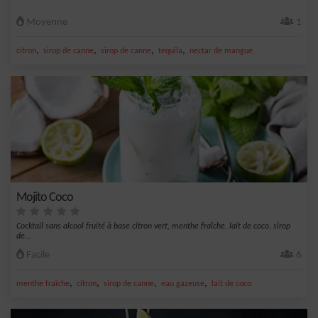
Moyenne
1
,
,
,
,
citron
sirop de canne
sirop de canne
tequila
nectar de mangue
Mojito Coco
Cocktail sans alcool fruité à base citron vert, menthe fraîche, lait de coco, sirop
de...
Facile
6
,
,
,
,
menthe fraîche
citron
sirop de canne
eau gazeuse
lait de coco