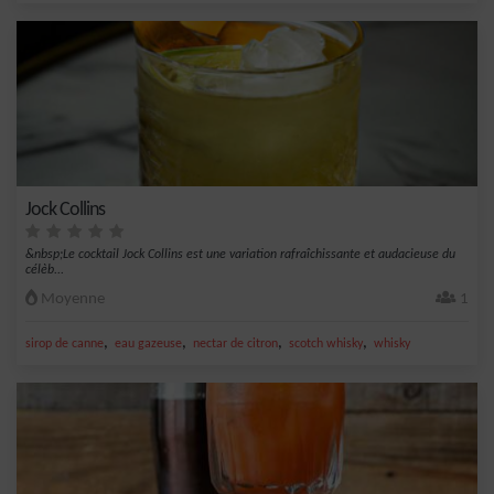
Jock Collins
&nbsp;Le cocktail Jock Collins est une variation rafraîchissante et audacieuse du
célèb...
Moyenne
1
,
,
,
,
sirop de canne
eau gazeuse
nectar de citron
scotch whisky
whisky