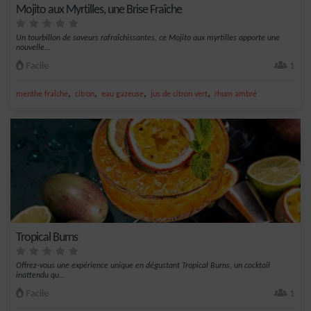
Mojito aux Myrtilles, une Brise Fraîche
Un tourbillon de saveurs rafraîchissantes, ce Mojito aux myrtilles apporte une
nouvelle...
Facile
1
,
,
,
,
menthe fraîche
citron
eau gazeuse
jus de citron vert
rhum ambré
Tropical Burns
Offrez-vous une expérience unique en dégustant Tropical Burns, un cocktail
inattendu qu...
Facile
1