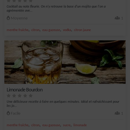
Cocktail au note fleurie. On n'y retrouve la base d'un mojito que l'on a
agrémentée ave...
Moyenne
1
,
,
,
,
menthe fraîche
citron
eau gazeuse
vodka
citron jaune
Limonade Bourdon
Une délicieuse recette à faire en quelques minutes. Idéal et rafraichissant pour
les jo...
Facile
1
,
,
,
,
menthe fraîche
citron
eau gazeuse
sucre
limonade