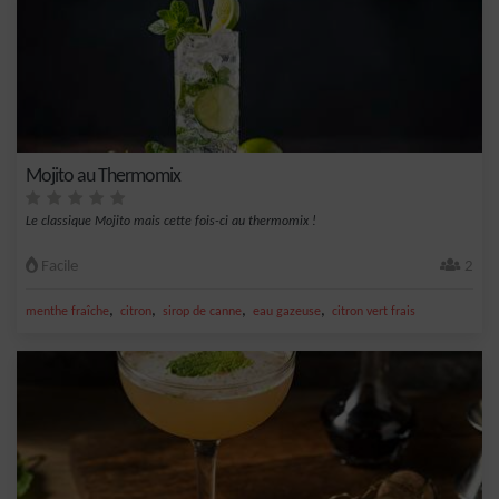
Mojito au Thermomix
Le classique Mojito mais cette fois-ci au thermomix !
Facile
2
,
,
,
,
menthe fraîche
citron
sirop de canne
eau gazeuse
citron vert frais