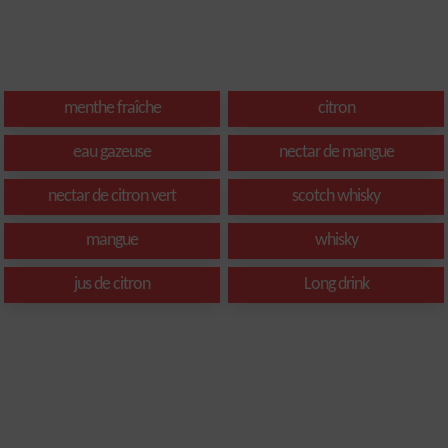
menthe fraîche
citron
eau gazeuse
nectar de mangue
nectar de citron vert
scotch whisky
mangue
whisky
jus de citron
Long drink