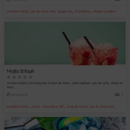
,
,
,
,
menthe fraîche
jus de citron vert
ginger ale
framboise
whisky canadien
Mojito St Raph
Un bon mojito à la française à base de rhum, saint raphael, eau de seltz, citron et
men...
Moyenne
1
,
,
,
,
menthe fraîche
citron
rhum blanc 40°
sirop de canne
jus de citron vert