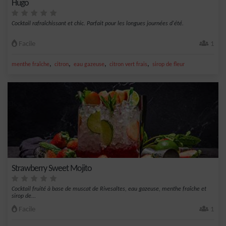
Hugo
Cocktail rafraîchissant et chic. Parfait pour les longues journées d'été.
Facile
1
,
,
,
,
menthe fraîche
citron
eau gazeuse
citron vert frais
sirop de fleur
Strawberry Sweet Mojito
Cocktail fruité à base de muscat de Rivesaltes, eau gazeuse, menthe fraîche et
sirop de...
Facile
1