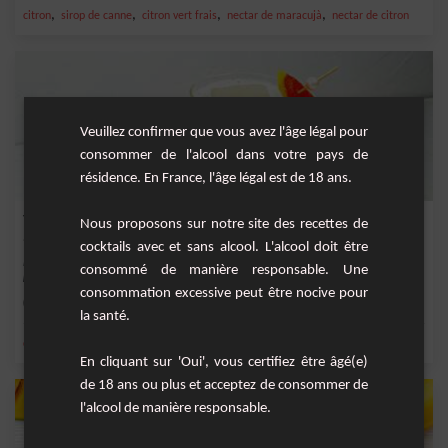
,
,
,
,
citron
sirop de canne
citron vert frais
nectar de maracujà
nectar de citron
Veuillez confirmer que vous avez l'âge légal pour
consommer de l'alcool dans votre pays de
résidence. En France, l'âge légal est de 18 ans.
Yellow Five
Nous proposons sur notre site des recettes de
cocktails avec et sans alcool. L'alcool doit être
Le cocktail à base de whisky, ananas, citron et miel est un excellent choix pour les
consommé de manière responsable. Une
pe...
consommation excessive peut être nocive pour
Facile
1
la santé.
,
,
,
,
citron
jus d'ananas
ananas
orange
citron jaune
En cliquant sur 'Oui', vous certifiez être âgé(e)
de 18 ans ou plus et acceptez de consommer de
l'alcool de manière responsable.