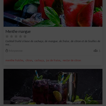
Menthe mangue
Cocktail fruité à base de cachaça, de mangue, de fraise, de citron et de feuilles de
me...
Moyenne
1
,
,
,
,
menthe fraîche
citron
cachaça
jus de fraise
nectar de citron