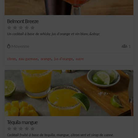
Belmont Breeze
Un cocktail à base de whisky, jus d'orange et vin blanc.&nbsp;
Moyenne
1
,
,
,
,
citron
eau gazeuse
orange
jus d'orange
sucre
Téquila mangue
Cocktail fruité à base de tequila, mangue, citron vert et sirop de canne.