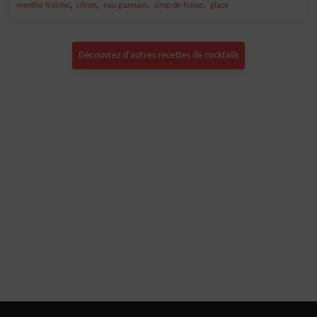
,
,
,
,
menthe fraîche
citron
eau gazeuse
sirop de fraise
glace
Découvrez d'autres recettes de cocktails