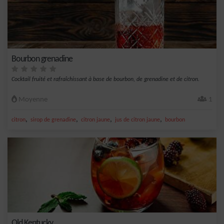
Bourbon grenadine
Cocktail fruité et rafraîchissant à base de bourbon, de grenadine et de citron.
Moyenne
1
,
,
,
,
citron
sirop de grenadine
citron jaune
jus de citron jaune
bourbon
Old Kentucky