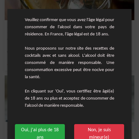
Veuillez confirmer que vous avez l'âge légal pour
Scotch citron
consommer de l'alcool dans votre pays de
résidence. En France, l'âge légal est de 18 ans.
Cocktail apprécié par les amateurs de whisky à base de whisky et citron.
Nous proposons sur notre site des recettes de
Facile
1
cocktails avec et sans alcool. L'alcool doit être
consommé de manière responsable. Une
,
,
,
,
citron
sirop de canne
sucre
sucre de canne
whisky
consommation excessive peut être nocive pour
la santé.
En cliquant sur 'Oui', vous certifiez être âgé(e)
de 18 ans ou plus et acceptez de consommer de
l'alcool de manière responsable.
James Mint
Oui, j'ai plus de 18
Non, je suis
ans
mineur(e)