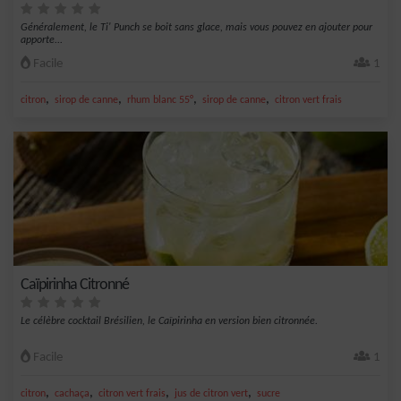
Généralement, le Ti' Punch se boit sans glace, mais vous pouvez en ajouter pour
apporte...
Facile
1
,
,
,
,
citron
sirop de canne
rhum blanc 55°
sirop de canne
citron vert frais
Caïpirinha Citronné
Le célèbre cocktail Brésilien, le Caïpirinha en version bien citronnée.
Facile
1
,
,
,
,
citron
cachaça
citron vert frais
jus de citron vert
sucre