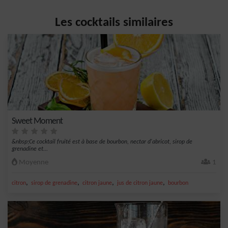
Les cocktails similaires
Sweet Moment
&nbsp;Ce cocktail fruité est à base de bourbon, nectar d'abricot, sirop de
grenadine et...
Moyenne
1
,
,
,
,
citron
sirop de grenadine
citron jaune
jus de citron jaune
bourbon