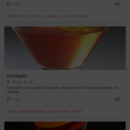
Facile
1
,
,
,
,
menthe fraîche
citron
eau gazeuse
sucre
limonade
Red Apples
Red Apples est un cocktail à base de calvados, citron et sirop de grenadine. Un
mélange...
Facile
1
,
,
,
,
citron
sirop de grenadine
sucre
pomme
martini