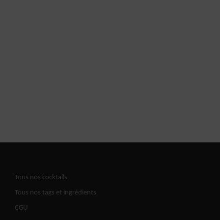
Tous nos cocktails
Tous nos tags et ingrédients
CGU