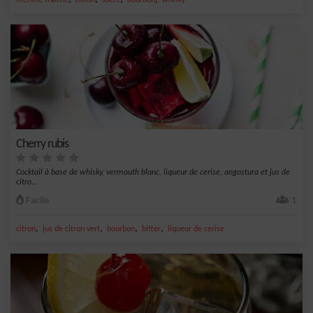
menthe fraîche
citron
sucre
bourbon
whisky
Cherry rubis
Cocktail à base de whisky, vermouth blanc, liqueur de cerise, angostura et jus de
citro...
Facile
1
,
,
,
,
citron
jus de citron vert
bourbon
bitter
liqueur de cerise