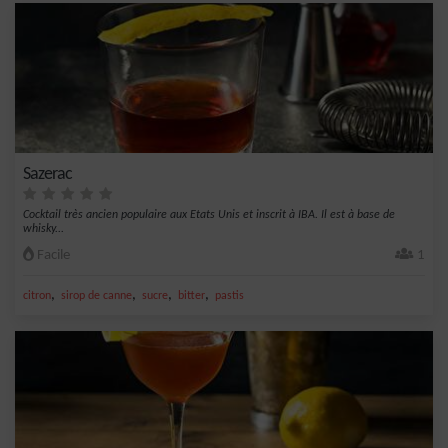
Sazerac
Cocktail très ancien populaire aux Etats Unis et inscrit à IBA. Il est à base de
whisky...
Facile
1
,
,
,
,
citron
sirop de canne
sucre
bitter
pastis