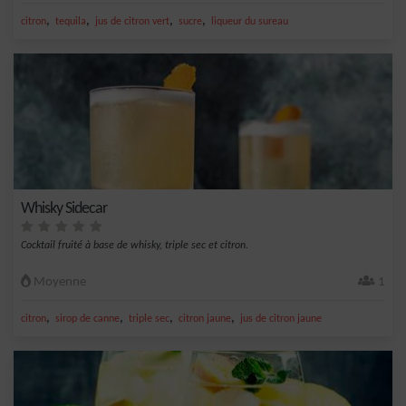
,
,
,
,
citron
tequila
jus de citron vert
sucre
liqueur du sureau
Whisky Sidecar
Cocktail fruité à base de whisky, triple sec et citron.
Moyenne
1
,
,
,
,
citron
sirop de canne
triple sec
citron jaune
jus de citron jaune