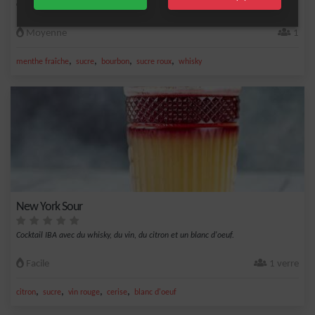
Cocktail rafraîchissant et corsé à base de bourbon, menthe fraîche et sucre roux.
Moyenne
1
,
,
,
,
menthe fraîche
sucre
bourbon
sucre roux
whisky
New York Sour
Cocktail IBA avec du whisky, du vin, du citron et un blanc d'oeuf.
Facile
1 verre
,
,
,
,
citron
sucre
vin rouge
cerise
blanc d'oeuf