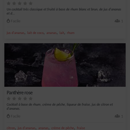
Un cocktail très classique et fruité à base de rhum blanc et brun, de jus d'ananas
et d...
Facile
1
,
,
,
,
jus d'ananas
lait de coco
ananas
lait
rhum
Panthère rose
Cocktail à base de rhum, crème de pêche, liqueur de fraise, jus de citron et
d'ananas.
Facile
1
,
,
,
,
citron
jus d'ananas
ananas
crème de pêche
fraise