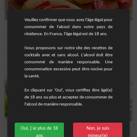
Veuillez confirmer que vous avez l'âge légal pour
Smoothie Détox Gourmand
consommer de l'alcool dans votre pays de
résidence. En France, l'âge légal est de 18 ans.
Smoothie pauvre en sucre mais très goûteux !
Nous proposons sur notre site des recettes de
Facile
4
cocktails avec et sans alcool. L'alcool doit être
consommé de manière responsable. Une
,
,
,
,
citron
ananas
orange
jus de citron vert
banane
consommation excessive peut être nocive pour
la santé.
En cliquant sur 'Oui', vous certifiez être âgé(e)
de 18 ans ou plus et acceptez de consommer de
l'alcool de manière responsable.
Coco love
Oui, j'ai plus de 18
Non, je suis
ans
mineur(e)