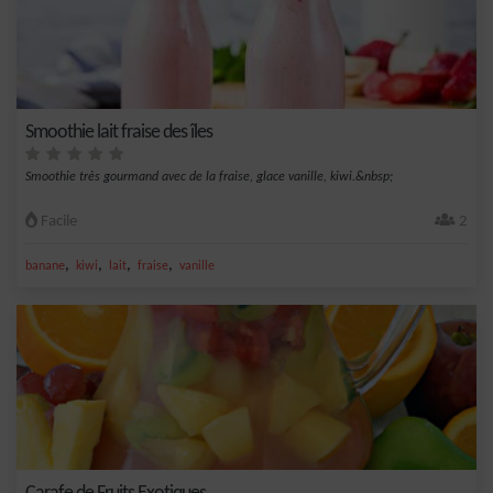
Smoothie lait fraise des îles
Smoothie très gourmand avec de la fraise, glace vanille, kiwi.&nbsp;
Facile
2
,
,
,
,
banane
kiwi
lait
fraise
vanille