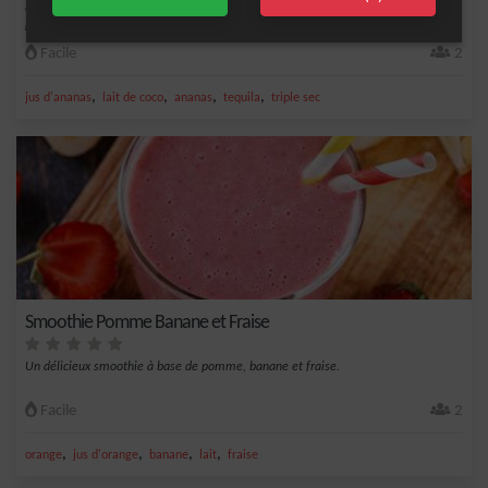
Cocktail fruité et rafraîchissant à base de tequila, triple sec, jus d'ananas, jus de
p...
Facile
2
,
,
,
,
jus d'ananas
lait de coco
ananas
tequila
triple sec
Smoothie Pomme Banane et Fraise
Un délicieux smoothie à base de pomme, banane et fraise.
Facile
2
,
,
,
,
orange
jus d'orange
banane
lait
fraise