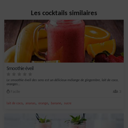
Les cocktails similaires
Smoothie éveil
Le smoothie éveil des sens est un délicieux mélange de gingembre, lait de coco,
oranges...
Facile
3
,
,
,
,
lait de coco
ananas
orange
banane
sucre