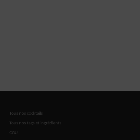
Tous nos cocktails
Tous nos tags et ingrédients
CGU