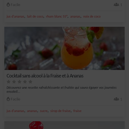
Facile
1
,
,
,
,
jus d'ananas
lait de coco
rhum blanc 55°
ananas
noix de coco
Cocktail sans alcool à la Fraise et à Ananas
Découvrez une recette rafraîchissante et fruitée qui saura égayer vos journées
ensoleil...
Facile
1
,
,
,
,
jus d'ananas
ananas
sucre
sirop de fraise
fraise