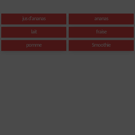
jus d'ananas
ananas
lait
fraise
pomme
Smoothie