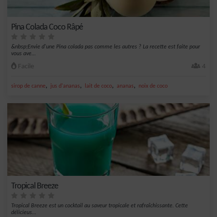
Pina Colada Coco Râpé
&nbsp;Envie d'une Pina colada pas comme les autres ? La recette est faite pour
vous ave...
Facile
4
,
,
,
,
sirop de canne
jus d'ananas
lait de coco
ananas
noix de coco
Tropical Breeze
Tropical Breeze est un cocktail au saveur tropicale et rafraîchissante. Cette
délicieus...