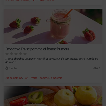
,
,
,
,
lait de coco
ananas
lait
fraise
vanille
Smoothie Fraise pomme et bonne humeur
Si vous cherchez un moyen nutritif et savoureux de commencer votre journée ou
de vous r...
Facile
1
,
,
,
,
Jus de pomme
lait
fraise
pomme
Smoothie