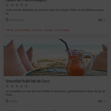
Carafe de Fruits Exotiques
Cette recette de&nbsp; jus de fruits frais est simple à faire et est délicieuse pour
to...
Moyenne
4
,
,
,
,
citron
jus d'ananas
ananas
orange
jus d'orange
Smoothie fruité lait de Coco
Un smoothie est une boisson fraîche et onctueuse, généralement à base de jus de
fruits...
Facile
4