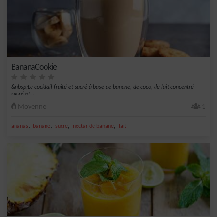
BananaCookie
&nbsp;Le cocktail fruité et sucré à base de banane, de coco, de lait concentré
sucré et...
Moyenne
1
,
,
,
,
ananas
banane
sucre
nectar de banane
lait