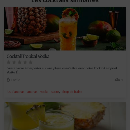
Les cocktails similaires
Cocktail Tropical Vodka
Laissez-vous transporter sur une plage ensoleillée avec notre Cocktail Tropical
Vodka É...
Facile
1
,
,
,
,
jus d'ananas
ananas
vodka
sucre
sirop de fraise