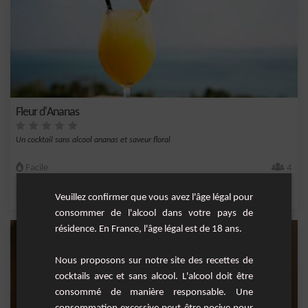
Fleur d'Ananas
Un cocktail sans alcool ananas et saveur floral
Facile
4
,
,
,
,
jus d'ananas
Veuillez confirmer que vous avez l'âge légal pour
ananas
gousse de vanille
sucre
vanille
consommer de l'alcool dans votre pays de
résidence. En France, l'âge légal est de 18 ans.
Nous proposons sur notre site des recettes de
cocktails avec et sans alcool. L'alcool doit être
consommé de manière responsable. Une
consommation excessive peut être nocive pour