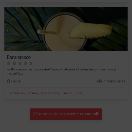
Bananacoco
Le Bananacoco est un cocktail tropical délicieux et rafraîchissant qui mêle à
merveille...
Facile
4 Personnes
,
,
,
,
jus d'ananas
ananas
noix de coco
banane
sucre
Découvrez d'autres recettes de cocktails