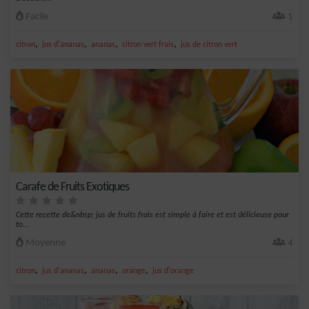
Facile
1
,
,
,
,
citron
jus d'ananas
ananas
citron vert frais
jus de citron vert
Carafe de Fruits Exotiques
Cette recette de&nbsp; jus de fruits frais est simple à faire et est délicieuse pour
to...
Moyenne
4
,
,
,
,
citron
jus d'ananas
ananas
orange
jus d'orange