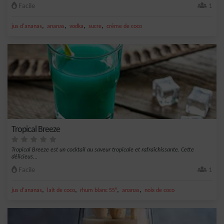
Facile
1
,
,
,
,
jus d'ananas
ananas
vodka
sucre
crème de coco
Tropical Breeze
Tropical Breeze est un cocktail au saveur tropicale et rafraîchissante. Cette
délicieus...
Facile
1
,
,
,
,
jus d'ananas
lait de coco
rhum blanc 55°
ananas
noix de coco