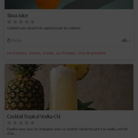
Slava Juice
Cocktail sans alcool très apprécia par les enfants.
Facile
4
,
,
,
,
jus d'ananas
ananas
orange
jus d'orange
sirop de grenadine
Cocktail Tropical Vodka-Chi
Évadez-vous sous les tropiques avec ce cocktail rafraîchissant à la vodka, enrichi
d'un...