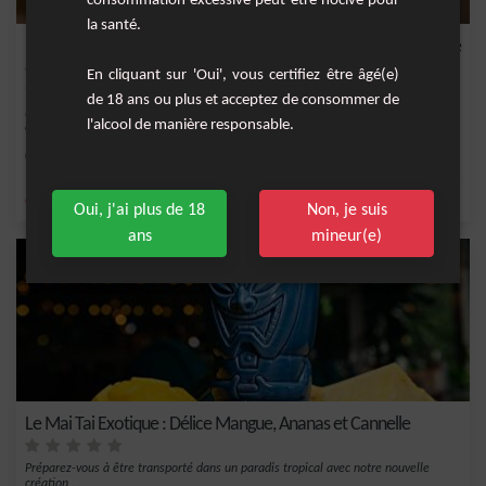
la santé.
Pétillant Exotique à la Grenadine : La Recette Idéale pour la Fête
de Votre Enfant !
En cliquant sur 'Oui', vous certifiez être âgé(e)
de 18 ans ou plus et acceptez de consommer de
Le Pétillant Exotique à la Grenadine est une boisson sans alcool conçue pour
l'alcool de manière responsable.
égayer les...
Facile
1
,
,
,
,
citron
jus d'ananas
ananas
orange
jus d'orange
Oui, j'ai plus de 18
Non, je suis
ans
mineur(e)
Le Mai Tai Exotique : Délice Mangue, Ananas et Cannelle
Préparez-vous à être transporté dans un paradis tropical avec notre nouvelle
création,...