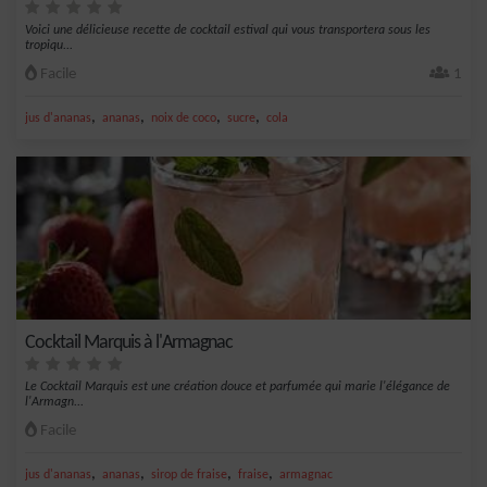
Voici une délicieuse recette de cocktail estival qui vous transportera sous les
tropiqu...
Facile
1
,
,
,
,
jus d'ananas
ananas
noix de coco
sucre
cola
Cocktail Marquis à l'Armagnac
Le Cocktail Marquis est une création douce et parfumée qui marie l'élégance de
l'Armagn...
Facile
,
,
,
,
jus d'ananas
ananas
sirop de fraise
fraise
armagnac