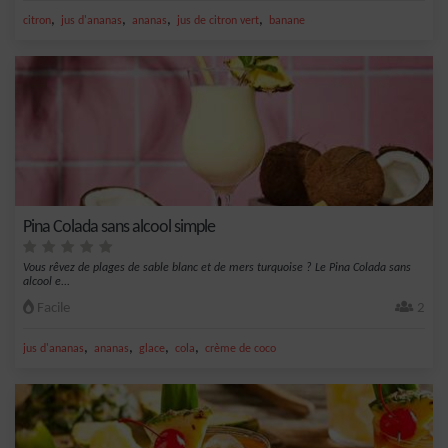
,
,
,
,
citron
jus d'ananas
ananas
jus de citron vert
banane
Pina Colada sans alcool simple
Vous rêvez de plages de sable blanc et de mers turquoise ? Le Pina Colada sans
alcool e...
Facile
2
,
,
,
,
jus d'ananas
ananas
glace
cola
crème de coco