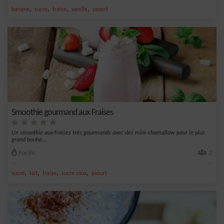
,
,
,
,
banane
sucre
fraise
vanille
yaourt
Smoothie gourmand aux Fraises
Un smoothie aux fraises très gourmands avec des mini-chamallow pour le plus
grand bonhe...
Facile
2
,
,
,
,
sucre
lait
fraise
sucre roux
yaourt