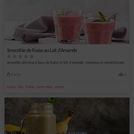
Smoothie de Fraise au Lait d'Amande
Smoothie délicieux à base de fraise et lait d'amande. Onctueux et rafraîchissant.
Facile
4
,
,
,
,
sucre
lait
fraise
sucre roux
yaourt