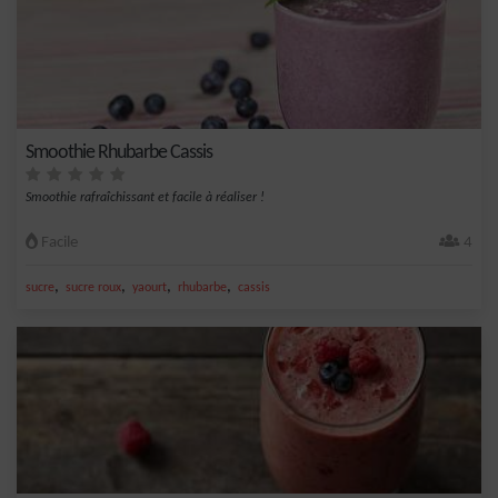
Smoothie Rhubarbe Cassis
Smoothie rafraîchissant et facile à réaliser !
Facile
4
,
,
,
,
sucre
sucre roux
yaourt
rhubarbe
cassis