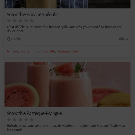
Smoothie Banane Spéculos
C'est délicieux, un smoothie banane spéculoos très gourmand ! La banane est
douce et cr...
Facile
4
,
,
,
,
banane
sucre
mûre
cannelle
fromage blanc
Smoothie Pastèque-Mangue
Rafraîchissez-vous avec ce smoothie pastèque-mangue, une boisson idéale pour
les chaude...