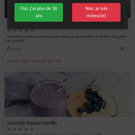
Oui, j'ai plus de 18
Non, je suis
ans
mineur(e)
Smoothie Cerise-Moka
Commencez votre journée avec une touche de gourmandise et de bien-être grâce
au smoothi...
Facile
2
,
,
,
,
banane
sucre
expresso
lait
cola
Smoothie Banane Myrtille