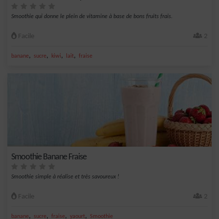
Smoothie qui donne le plein de vitamine à base de bons fruits frais.
Facile
2
,
,
,
,
banane
sucre
kiwi
lait
fraise
Smoothie Banane Fraise
Smoothie simple à réalise et très savoureux !
Facile
2
,
,
,
,
banane
sucre
fraise
yaourt
Smoothie