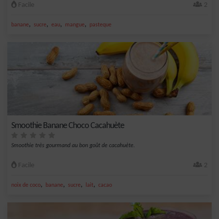
Facile
2
,
,
,
,
banane
sucre
eau
mangue
pasteque
Smoothie Banane Choco Cacahuète
Smoothie très gourmand au bon goût de cacahuète.
Facile
2
,
,
,
,
noix de coco
banane
sucre
lait
cacao