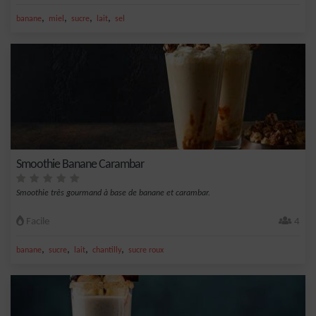
,
,
,
,
banane
miel
sucre
lait
sel
Smoothie Banane Carambar
Smoothie très gourmand à base de banane et carambar.
Facile
4
,
,
,
,
banane
sucre
lait
chantilly
sucre roux