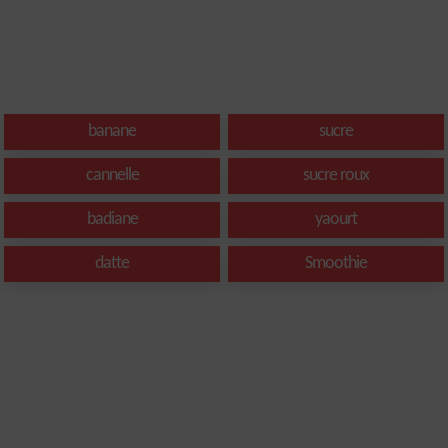
banane
sucre
cannelle
sucre roux
badiane
yaourt
datte
Smoothie