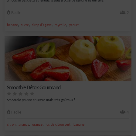
Smoothie délicieux et rafraîchissant à base de banane et myrtille.
Facile
2
,
,
,
,
banane
sucre
sirop d'agave
myrtille
yaourt
Smoothie Détox Gourmand
Smoothie pauvre en sucre mais très goûteux !
Facile
4
,
,
,
,
citron
ananas
orange
jus de citron vert
banane