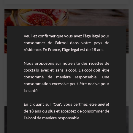
Veuillez confirmer que vous avez l'âge légal pour
consommer de l'alcool dans votre pays de
résidence. En France, l'âge légal est de 18 ans.
Smoothie Poire et Figue
Nous proposons sur notre site des recettes de
cocktails avec et sans alcool. L'alcool doit être
Smoothie rapide à réaliser aux saveurs automnales.
consommé de manière responsable. Une
Facile
consommation excessive peut être nocive pour
2
la santé.
,
,
,
,
sucre
sucre roux
poire
yaourt
amande
En cliquant sur 'Oui', vous certifiez être âgé(e)
de 18 ans ou plus et acceptez de consommer de
l'alcool de manière responsable.