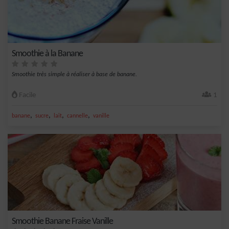
Smoothie à la Banane
Smoothie très simple à réaliser à base de banane.
Facile
1
,
,
,
,
banane
sucre
lait
cannelle
vanille
Smoothie Banane Fraise Vanille