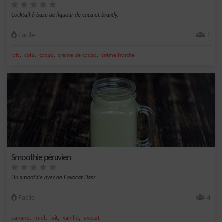
Cocktail à base de liqueur de caca et brandy.
Facile
1
,
,
,
,
lait
cola
cacao
crème de cacao
crème fraîche
Smoothie péruvien
Un smoothie avec de l'avocat Hass
Facile
4
,
,
,
,
banane
miel
lait
vanille
avocat