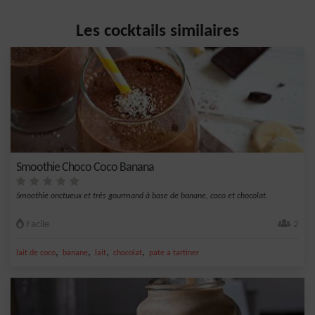
Les cocktails similaires
Smoothie Choco Coco Banana
Smoothie onctueux et très gourmand à base de banane, coco et chocolat.
Facile
2
,
,
,
,
lait de coco
banane
lait
chocolat
pate a tartiner