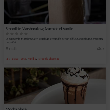
Smoothie Marshmallow, Arachide et Vanille
Le smoothie marshmallow, arachide et vanille est un délicieux mélange crémeux
parfait à...
Facile
5
,
,
,
,
lait
glace
cola
vanille
sirop de chocolat
Mocha Glacé