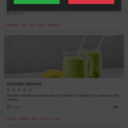
Laissez-vous tenter par cette recette irrésistible de Café Latte Oreo, une boisson
chau...
Difficile
,
,
,
,
expresso
lait
cola
café
chantilly
Smoothie Vitaminé
Smoothie parfait pour faire le plein de vitamines ! A déguster le matin pour bien
comme...
Facile
5
,
,
,
,
orange
banane
kiwi
thé vert
lait