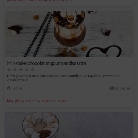
lait de coco
noix de coco
lait
cola
café
Milkshake chocolat et gourmandise ultra
Ultra gourmand avec son chocolat une chantilly et un top Oreo, caramel et
cacahuètes ca...
Facile
2 verres
,
,
,
,
lait
glace
chantilly
chocolat
creme