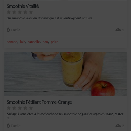
Smoothie Vitalité
Un smoothie avec du Baomix qui est un antioxydant naturel.
Facile
1
,
,
,
,
banane
lait
cannelle
eau
poire
Smoothie Pétillant Pomme-Orange
&nbsp;Si vous êtes à la rechercher d'un smoothie original et rafraîchissant, testez
le...
Facile
2