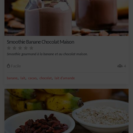
Smoothie Banane Chocolat Maison
Smoothie gourmand à la banane et au chocolat maison.
Facile
4
,
,
,
,
banane
lait
cacao
chocolat
lait d'amande