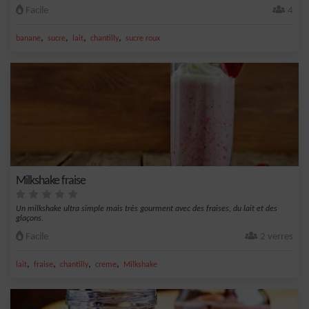
Facile
4
,
,
,
,
banane
sucre
lait
chantilly
sucre roux
Milkshake fraise
Un milkshake ultra simple mais très gourment avec des fraises, du lait et des
glaçons.
Facile
2 verres
,
,
,
,
lait
fraise
chantilly
creme
Milkshake