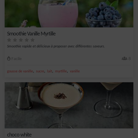
Smoothie Vanille Myrtille
Smoothie rapide et délicieux à proposer avec différentes saveurs.
Facile
8
,
,
,
,
gousse de vanille
sucre
lait
myrtille
vanille
choco white