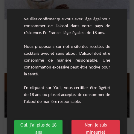
Veuillez confirmer que vous avez l'âge légal pour
Smoothie noix de pécan et au caramel
consommer de l'alcool dans votre pays de
résidence. En France, l'âge légal est de 18 ans.
Découvrez la douceur de l'automne dans un verre avec ce smoothie exquis mêlant
les save...
Nous proposons sur notre site des recettes de
Facile
2
cocktails avec et sans alcool. L'alcool doit être
consommé de manière responsable. Une
,
,
,
,
banane
lait
sel
chantilly
mûre
consommation excessive peut être nocive pour
la santé.
En cliquant sur 'Oui', vous certifiez être âgé(e)
de 18 ans ou plus et acceptez de consommer de
l'alcool de manière responsable.
Café Latte Oreo
Oui, j'ai plus de 18
Non, je suis
ans
mineur(e)