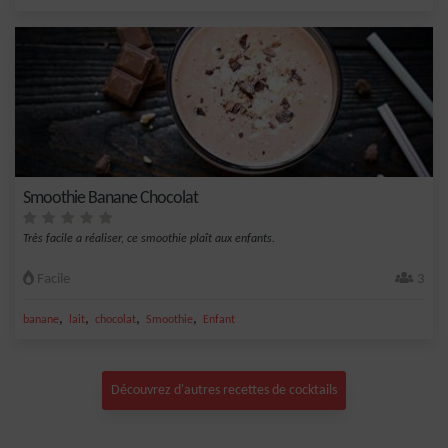
Smoothie Banane Chocolat
Très facile a réaliser, ce smoothie plaît aux enfants.
Facile
3
,
,
,
,
banane
lait
chocolat
Smoothie
Enfant
Découvrez d'autres recettes de cocktails