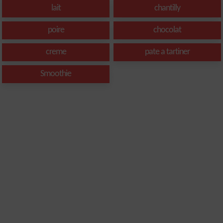
lait
chantilly
poire
chocolat
creme
pate a tartiner
Smoothie