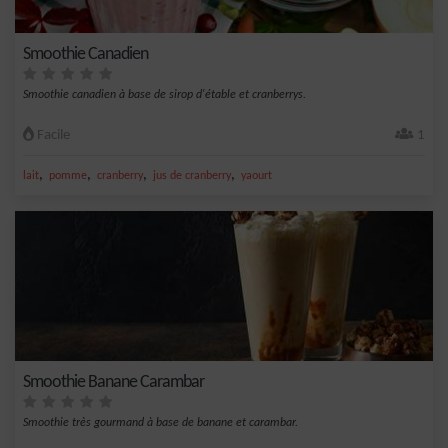
Smoothie Canadien
Smoothie canadien à base de sirop d'étable et cranberrys.
Facile
1
,
,
,
,
lait
pomme
cranberry
jus de cranberry
yaourt
Smoothie Banane Carambar
Smoothie très gourmand à base de banane et carambar.