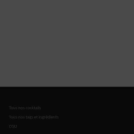
Tous nos cocktails
Tous nos tags et ingrédients
CGU