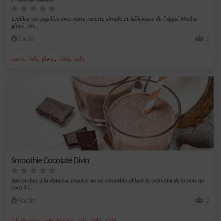
Éveillez vos papilles avec notre recette simple et délicieuse de frappé Mocha
glacé. Un...
Facile
1
,
,
,
,
sucre
lait
glace
cola
café
Smoothie Cocolaté Divin
Succombez à la douceur exquise de ce smoothie alliant le crémeux de la noix de
coco à l...
Facile
2
,
,
,
,