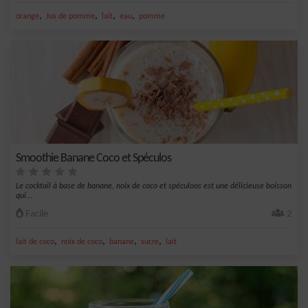
,
,
,
,
orange
Jus de pomme
lait
eau
pomme
Smoothie Banane Coco et Spéculos
Le cocktail à base de banane, noix de coco et spéculoos est une délicieuse boisson
qui...
Facile
2
,
,
,
,
lait de coco
noix de coco
banane
sucre
lait