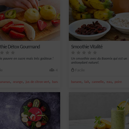
thie Détox Gourmand
Smoothie Vitalité
e pauvre en sucre mais très goûteux !
Un smoothie avec du Baomix qui est un
antioxydant naturel.
le
4
Facile
,
,
,
,
,
,
,
ananas
orange
jus de citron vert
banane
banane
lait
cannelle
eau
poire