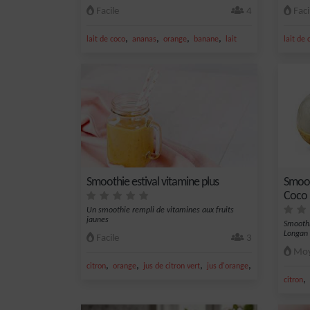
Facile
4
Faci
,
,
,
,
lait de coco
ananas
orange
banane
lait
lait de 
Smoothie estival vitamine plus
Smoot
Coco
Un smoothie rempli de vitamines aux fruits
jaunes
Smoothi
Longan 
Facile
3
Moy
,
,
,
,
citron
orange
jus de citron vert
jus d'orange
banane
,
citron