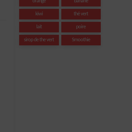
orange
banane
kiwi
thé vert
lait
poire
sirop de the vert
Smoothie