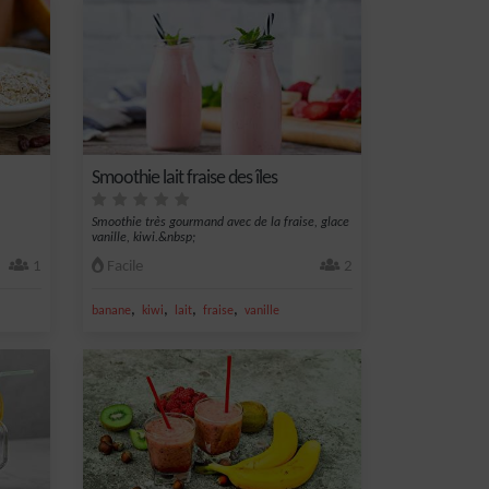
Smoothie lait fraise des îles
Smoothie très gourmand avec de la fraise, glace
vanille, kiwi.&nbsp;
1
Facile
2
,
,
,
,
banane
kiwi
lait
fraise
vanille