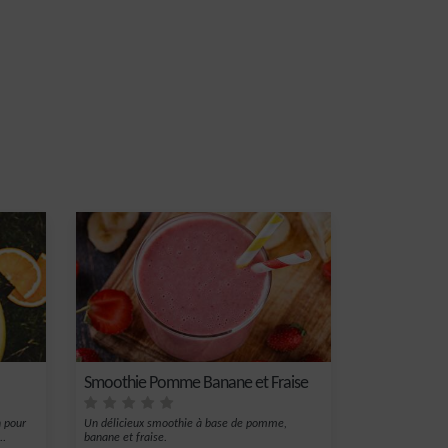
Smoothie Pomme Banane et Fraise
n pour
Un délicieux smoothie à base de pomme,
..
banane et fraise.