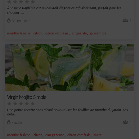
&nbsp;Le Raph'ale est un cocktail élégant et rafraîchissant, parfait pour les
chaudes j...
Moyenne
1
,
,
,
,
menthe fraîche
citron
citron vert frais
ginger ale
gingembre
Virgin Mojito Simple
Une petite recette sans alcool pour utiliser les feuilles de menthe du jardin. Les
enfa...
Facile
4
,
,
,
,
menthe fraîche
citron
eau gazeuse
citron vert frais
sucre