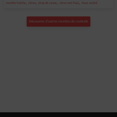
,
,
,
,
menthe fraîche
citron
sirop de canne
citron vert frais
rhum ambré
Découvrez d'autres recettes de cocktails