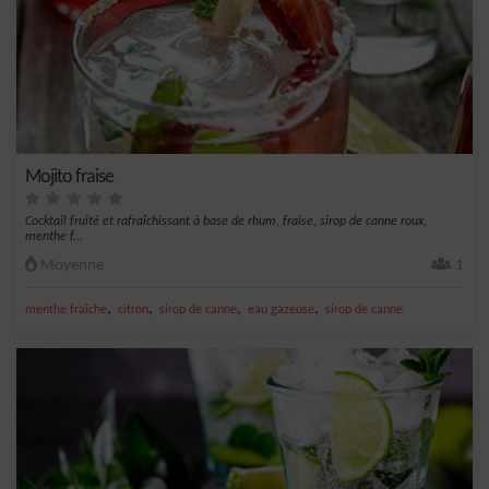
Mojito fraise
Cocktail fruité et rafraîchissant à base de rhum, fraise, sirop de canne roux,
menthe f...
Moyenne
1
,
,
,
,
menthe fraîche
citron
sirop de canne
eau gazeuse
sirop de canne