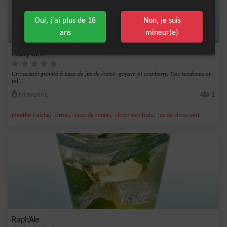
Oui, j'ai plus de 18
Non, je suis
ans
mineur(e)
Fruity Jam
Un cocktail granité à base de jus de fraise, goyave et cranberry. Très tendance et
tell...
Moyenne
1
,
,
,
,
menthe fraîche
citron
sirop de canne
citron vert frais
jus de citron vert
Raph’Ale