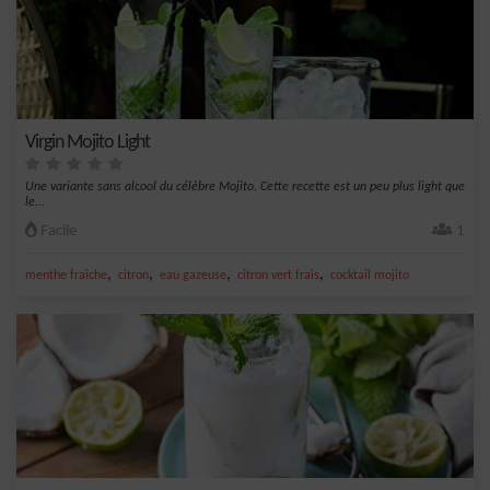
Virgin Mojito Light
Une variante sans alcool du célèbre Mojito. Cette recette est un peu plus light que
le...
Facile
1
,
,
,
,
menthe fraîche
citron
eau gazeuse
citron vert frais
cocktail mojito