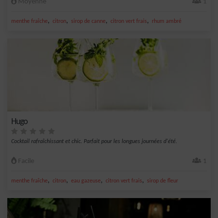
Moyenne
1
,
,
,
,
menthe fraîche
citron
sirop de canne
citron vert frais
rhum ambré
Hugo
Cocktail rafraîchissant et chic. Parfait pour les longues journées d'été.
Facile
1
,
,
,
,
menthe fraîche
citron
eau gazeuse
citron vert frais
sirop de fleur