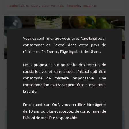
,
,
,
,
menthe fraîche
citron
citron vert frais
limonade
nectarine
Veuillez confirmer que vous avez l'âge légal pour
consommer de l'alcool dans votre pays de
résidence. En France, l'âge légal est de 18 ans.
Virgin Mojito Litchis
Nous proposons sur notre site des recettes de
cocktails avec et sans alcool. L'alcool doit être
Une revisite du Virgin Mojito, cette fois-ci aux litchis, un vrai régal !
consommé de manière responsable. Une
consommation excessive peut être nocive pour
Facile
6
la santé.
,
,
,
,
menthe fraîche
citron
citron vert frais
limonade
litchi
En cliquant sur 'Oui', vous certifiez être âgé(e)
de 18 ans ou plus et acceptez de consommer de
l'alcool de manière responsable.