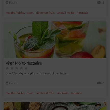
Facile
1
,
,
,
,
menthe fraîche
citron
citron vert frais
cocktail mojito
limonade
Virgin Mojito Nectarine
Le célèbre Virgin mojito, cette fois-ci à la nectarine.
Facile
6
,
,
,
,
menthe fraîche
citron
citron vert frais
limonade
nectarine