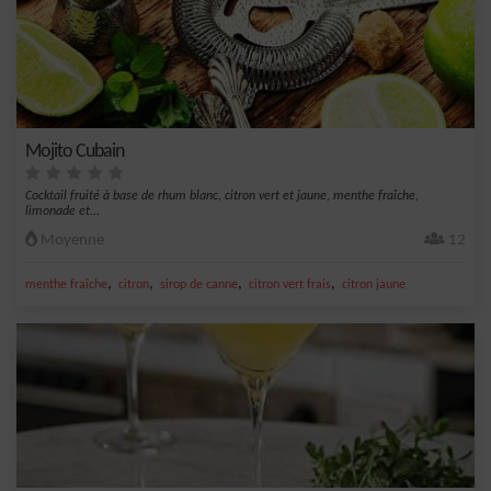
Mojito Cubain
Cocktail fruité à base de rhum blanc, citron vert et jaune, menthe fraîche,
limonade et...
Moyenne
12
,
,
,
,
menthe fraîche
citron
sirop de canne
citron vert frais
citron jaune