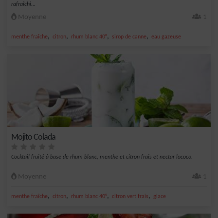
rafraîchi...
Moyenne
1
,
,
,
,
menthe fraîche
citron
rhum blanc 40°
sirop de canne
eau gazeuse
Mojito Colada
Cocktail fruité à base de rhum blanc, menthe et citron frais et nectar lococo.
Moyenne
1
,
,
,
,
menthe fraîche
citron
rhum blanc 40°
citron vert frais
glace