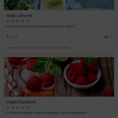
Mojito citronné
Une version expresse et citronnée du célèbre Mojito !
Facile
2
,
,
,
,
menthe fraîche
citron
sucre
limonade
glace
Mojito Framboisé
Le Mojito framboise à base de schwepps, à tester absolument !