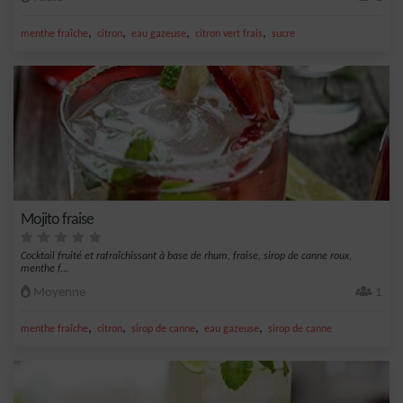
,
,
,
,
menthe fraîche
citron
eau gazeuse
citron vert frais
sucre
Mojito fraise
Cocktail fruité et rafraîchissant à base de rhum, fraise, sirop de canne roux,
menthe f...
Moyenne
1
,
,
,
,
menthe fraîche
citron
sirop de canne
eau gazeuse
sirop de canne