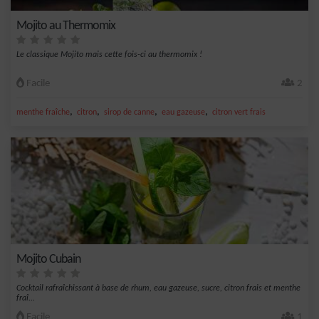
Mojito au Thermomix
Le classique Mojito mais cette fois-ci au thermomix !
Facile
2
,
,
,
,
menthe fraîche
citron
sirop de canne
eau gazeuse
citron vert frais
Mojito Cubain
Cocktail rafraîchissant à base de rhum, eau gazeuse, sucre, citron frais et menthe
fraî...
Facile
1