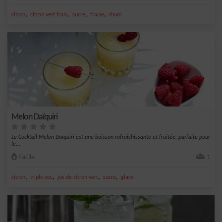
,
,
,
,
citron
citron vert frais
sucre
fraise
rhum
Melon Daïquiri
Le Cocktail Melon Daïquiri est une boisson rafraîchissante et fruitée, parfaite pour
le...
Facile
1
,
,
,
,
citron
triple sec
jus de citron vert
sucre
glace