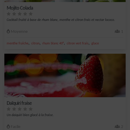
Mojito Colada
Cocktail fruité à base de rhum blanc, menthe et citron frais et nectar lococo.
Moyenne
1
,
,
,
,
menthe fraîche
citron
rhum blanc 40°
citron vert frais
glace
Daïquiri fraise
Un daïquiri bien glacé à la fraise.
Facile
2