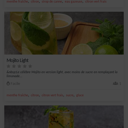
,
,
,
,
menthe fraîche
citron
sirop de canne
eau gazeuse
citron vert frais
Mojito Light
&nbsp;Le célèbre Mojito en version light, avec moins de sucre en remplaçant la
limonade...
Facile
1
,
,
,
,
menthe fraîche
citron
citron vert frais
sucre
glace