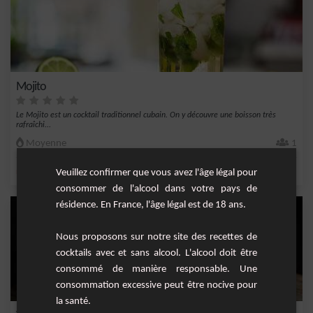
Mojito
Le Mojito est un cocktail traditionnel cubain. On y découvre une boisson très
rafraîchi...
Moyenne
1
,
,
,
,
Veuillez confirmer que vous avez l'âge légal pour
menthe fraîche
citron
rhum blanc 40°
sirop de canne
eau gazeuse
consommer de l'alcool dans votre pays de
résidence. En France, l'âge légal est de 18 ans.
Nous proposons sur notre site des recettes de
cocktails avec et sans alcool. L'alcool doit être
consommé de manière responsable. Une
consommation excessive peut être nocive pour
la santé.