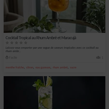
Cocktail Tropical au Rhum Ambré et Maracujà
Laissez-vous emporter par une vague de saveurs tropicales avec ce cocktail au
rhum ambr...
Facile
1
,
,
,
,
menthe fraîche
citron
eau gazeuse
rhum ambré
sucre