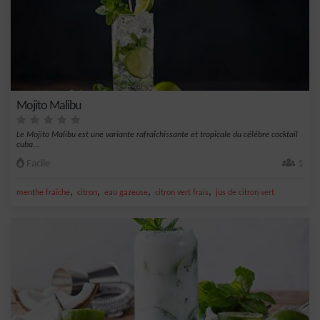
Mojito Malibu
Le Mojito Malibu est une variante rafraîchissante et tropicale du célèbre cocktail
cuba...
Facile
1
,
,
,
,
menthe fraîche
citron
eau gazeuse
citron vert frais
jus de citron vert