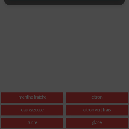
menthe fraîche
citron
eau gazeuse
citron vert frais
sucre
glace