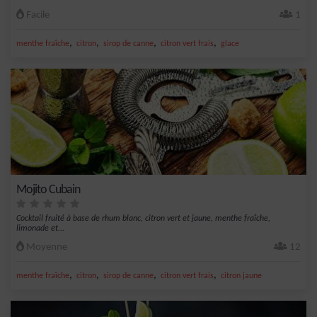
Facile
1
,
,
,
,
menthe fraîche
citron
sirop de canne
citron vert frais
glace
Mojito Cubain
Cocktail fruité à base de rhum blanc, citron vert et jaune, menthe fraîche,
limonade et...
Moyenne
12
,
,
,
,
menthe fraîche
citron
sirop de canne
citron vert frais
citron jaune