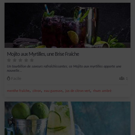
Mojito aux Myrtilles, une Brise Fraîche
Un tourbillon de saveurs rafraîchissantes, ce Mojito aux myrtilles apporte une
nouvelle...
Facile
1
,
,
,
,
menthe fraîche
citron
eau gazeuse
jus de citron vert
rhum ambré