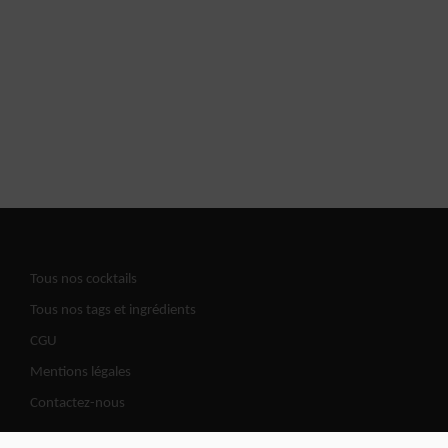
Tous nos cocktails
Tous nos tags et ingrédients
CGU
Mentions légales
Contactez-nous