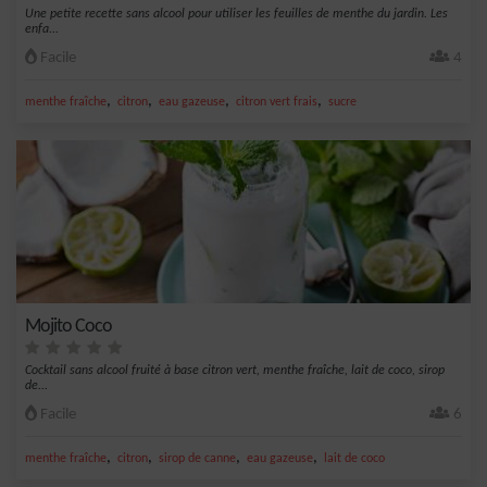
Une petite recette sans alcool pour utiliser les feuilles de menthe du jardin. Les
enfa...
Facile
4
,
,
,
,
menthe fraîche
citron
eau gazeuse
citron vert frais
sucre
Mojito Coco
Cocktail sans alcool fruité à base citron vert, menthe fraîche, lait de coco, sirop
de...
Facile
6
,
,
,
,
menthe fraîche
citron
sirop de canne
eau gazeuse
lait de coco