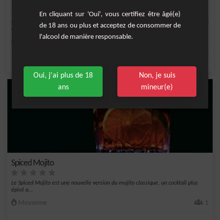
Virgin Mojito à la Fraise
En cliquant sur 'Oui', vous certifiez être âgé(e)
Cocktail à boire sans modération à base de fraise, eau gazeuse, menthe fraîche et
de 18 ans ou plus et acceptez de consommer de
citro...
l'alcool de manière responsable.
Moyenne
2
,
,
,
,
menthe fraîche
citron
sirop de canne
eau gazeuse
citron vert frais
Oui, j'ai plus de 18
Non, je suis
ans
mineur(e)
Spiced Mojito
Le Spiced Mojito est une nouvelle version du mojito classique, un cocktail plus
épicé a...
Moyenne
1