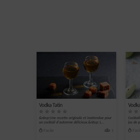
Vodka Tatin
Vodka
&nbsp;Une recette originale et inattendue pour
Cocktai
un cocktail d'automne délicieux.&nbsp; L...
jus de 
Facile
1
Faci