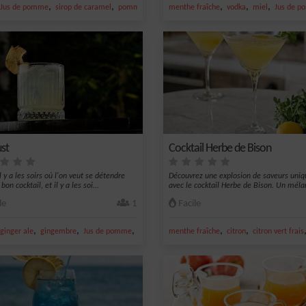
,
,
,
,
,
,
Jus de pomme
sirop de caramel
pomme
caramel
menthe fraîche
vodka
miel
Jus de 
ust
Cocktail Herbe de Bison
 y a les soirs où l'on veut se détendre
Découvrez une explosion de saveurs uniq
bon cocktail, et il y a les soi...
avec le cocktail Herbe de Bison. Un méla
le
1
Facile
,
,
,
,
,
ginger ale
gingembre
Jus de pomme
glace
menthe fraîche
citron
citron vert frais