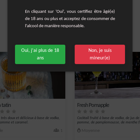
En cliquant sur 'Oui', vous certifiez être âgé(e)
de 18 ans ou plus et acceptez de consommer de
l'alcool de manière responsable.
Les cocktails similaires
Oui, j'ai plus de 18
Non, je suis
ans
mineur(e)
 tatin
Fresh Pomapple
l très doux et délicieux à base de vodka,
Cocktail fruité à base de vodka, de jus de
pomme et caramel.
pomme, de pamplemousse, de menthe f
et...
le
1
Moyenne