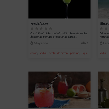
Fresh Apple
Bleu 
Cocktail rafraîchissant et fruité à base de vodka,
Découvr
liqueur de pomme et nectar de citron...
rafraîî
mys...
Moyenne
1
Faci
,
,
,
,
,
citron
vodka
nectar de citron
pomme
liqueur de pomme
vodka