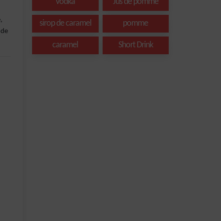
vodka
Jus de pomme
,
sirop de caramel
pomme
 de
caramel
Short Drink