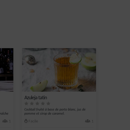
Azuleja tatin
Cocktail fruité à base de porto blanc, jus de
raîche
pomme et sirop de caramel.
1
Facile
1