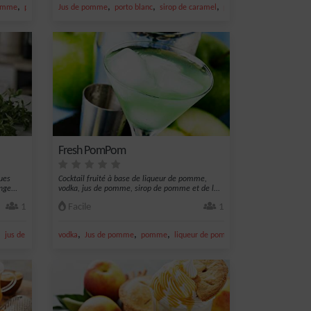
,
,
,
,
,
pomme
pamplemousse
Jus de pomme
porto blanc
sirop de caramel
pomme
porto
Fresh PomPom
ues
Cocktail fruité à base de liqueur de pomme,
nge...
vodka, jus de pomme, sirop de pomme et de l...
1
Facile
1
,
,
,
,
,
,
jus de citron vert
vodka
vodka
Jus de pomme
pomme
liqueur de pomme
sirop de pomme