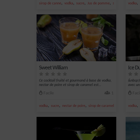
,
,
,
,
,
sirop de canne
vodka
sucre
Jus de pomme
sirop de cannelle
vodka
Sweet William
Ice D
Ce cocktail fruité et gourmand à base de vodka,
&nbsp;Il
nectar de poire et sirop de caramel est...
avec un 
Facile
1
Faci
,
,
,
,
,
vodka
sucre
nectar de poire
sirop de caramel
poire
vodka