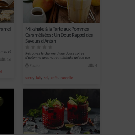
ramel
Milkshake à la Tarte aux Pommes
Caramélisées : Un Doux Rappel des
Saveurs d'Antan
mmes et
Retrouvez le charme d'une douce soirée
d'automne avec notre milkshake unique aux
16
saveur...
Facile
4
el
,
,
,
,
sucre
lait
sel
café
cannelle