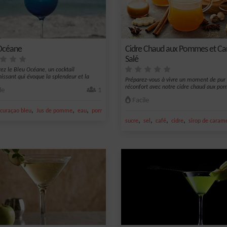
Océane
Cidre Chaud aux Pommes et Ca
Salé
ez le Bleu Océane, un cocktail
chissant qui évoque la splendeur et la
Préparez-vous à vivre un moment de pur
réconfort avec notre cidre chaud aux po
le
1
c...
Facile
,
,
,
curaçao bleu
Jus de pomme
eau
pomme
,
,
,
,
sucre
sel
café
cidre
sirop de caram