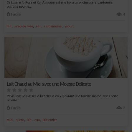
Ce Lassi à la Rose et Cardamome est une boisson onctueuse et parfumée,
parfaite pour le...
Facile
4
,
,
,
,
lait
sirop de rose
eau
cardamome
yaourt
Lait Chaud au Miel avec une Mousse Délicate
Revisitons le classique lait chaud en y ajoutant une touche sucrée. Dans cette
recette...
Facile
2
,
,
,
,
miel
sucre
lait
eau
lait entier