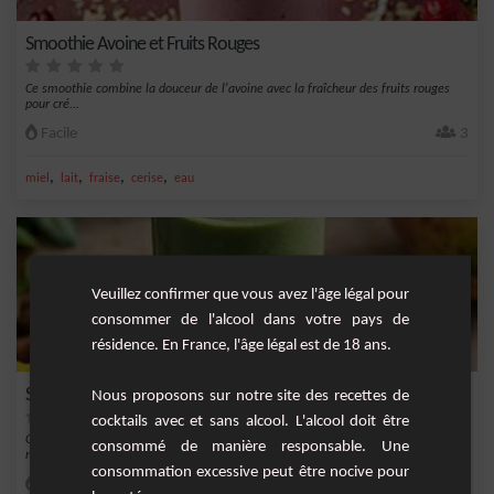
Smoothie Avoine et Fruits Rouges
Ce smoothie combine la douceur de l'avoine avec la fraîcheur des fruits rouges
pour cré...
Facile
3
,
,
,
,
miel
lait
fraise
cerise
eau
Veuillez confirmer que vous avez l'âge légal pour
consommer de l'alcool dans votre pays de
résidence. En France, l'âge légal est de 18 ans.
Smoothie Mangue-Épinard
Nous proposons sur notre site des recettes de
cocktails avec et sans alcool. L'alcool doit être
Offrez-vous un moment de fraîcheur tout en bénéficiant des bienfaits
consommé de manière responsable. Une
nutritionnels avec...
consommation excessive peut être nocive pour
Facile
1