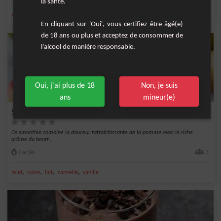
la santé.
,
,
,
,
sucre
lait
vanille
eau
mangue
En cliquant sur 'Oui', vous certifiez être âgé(e)
de 18 ans ou plus et acceptez de consommer de
l'alcool de manière responsable.
Oui, j'ai plus de 18
Non, je suis
ans
mineur(e)
Smoothie Pomme et Beurre de Cacahuète
Ce smoothie combine la douceur rafraîchissante de la pomme avec le riche
arôme du beurr...
Facile
1
,
,
,
,
miel
sucre
lait
cannelle
vanille