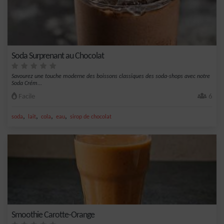
Soda Surprenant au Chocolat
Savourez une touche moderne des boissons classiques des soda-shops avec notre
Soda Crém...
Facile
6
,
,
,
,
soda
lait
cola
eau
sirop de chocolat
Smoothie Carotte-Orange