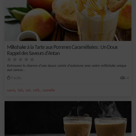
Milkshake à la Tarte aux Pommes Caramélisées : Un Doux
Rappel des Saveurs d'Antan
Retrouvez le charme d'une douce soirée d'automne avec notre milkshake unique
aux saveur...
Facile
4
,
,
,
,
sucre
lait
sel
café
cannelle