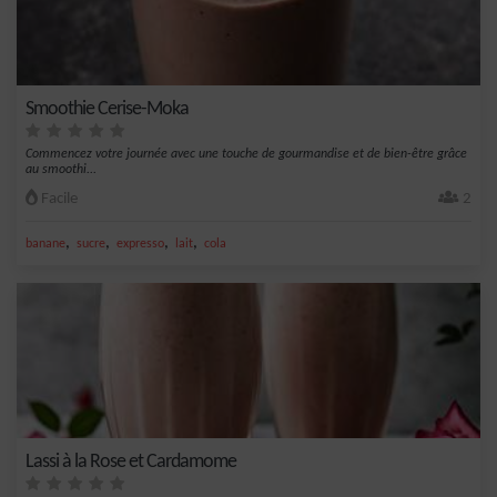
Smoothie Cerise-Moka
Commencez votre journée avec une touche de gourmandise et de bien-être grâce
au smoothi...
Facile
2
,
,
,
,
banane
sucre
expresso
lait
cola
Lassi à la Rose et Cardamome