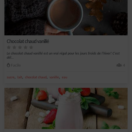
Chocolat chaud vanillé
Le chocolat chaud vanillé est un vrai régal pour les jours froids de l'hiver! C'est
dél...
Facile
4
,
,
,
,
sucre
lait
chocolat chaud
vanille
eau