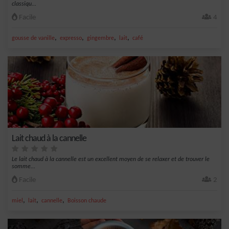
classiqu...
Facile
4
,
,
,
,
gousse de vanille
expresso
gingembre
lait
café
Lait chaud à la cannelle
Le lait chaud à la cannelle est un excellent moyen de se relaxer et de trouver le
somme...
Facile
2
,
,
,
miel
lait
cannelle
Boisson chaude