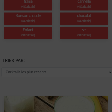
fraise
cannelle
(4 Cocktails)
(4 Cocktails)
Boisson chaude
chocolat
(4 Cocktails)
(4 Cocktails)
Enfant
sel
(3 Cocktails)
(3 Cocktails)
TRIER PAR: