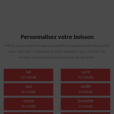
Personnalisez votre boisson
Affinez votre recherche avec un ingrédient supplémentaire disponible
dans votre Bar ! Choisissez un autre ingrédient pour trouver des
recettes qui marie parfaitement avec du lait entier.
lait
sucre
(16 Cocktails)
(12 Cocktails)
eau
vanille
(6 Cocktails)
(6 Cocktails)
creme
Smoothie
(6 Cocktails)
(4 Cocktails)