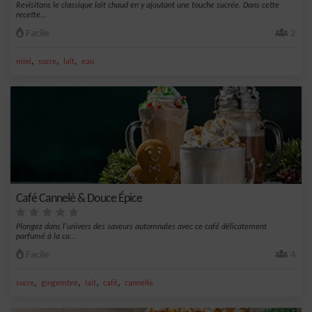
Revisitons le classique lait chaud en y ajoutant une touche sucrée. Dans cette
recette...
Facile
2
,
,
,
miel
sucre
lait
eau
Café Cannelé & Douce Épice
Plongez dans l'univers des saveurs automnales avec ce café délicatement
parfumé à la ca...
Facile
4
,
,
,
,
sucre
gingembre
lait
café
cannelle