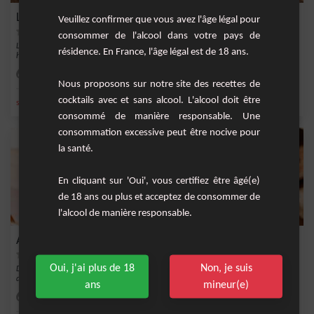
Lait chaud à la Vanille et Cannelle
Veuillez confirmer que vous avez l'âge légal pour
consommer de l'alcool dans votre pays de
Laissez-vous charmer par celait chaud où la douceur de la vanille fusionne
résidence. En France, l'âge légal est de 18 ans.
harmonieusem...
Facile
4
Nous proposons sur notre site des recettes de
cocktails avec et sans alcool. L'alcool doit être
,
,
,
,
sucre
lait
cannelle
vanille
eau
consommé de manière responsable. Une
consommation excessive peut être nocive pour
la santé.
En cliquant sur 'Oui', vous certifiez être âgé(e)
de 18 ans ou plus et acceptez de consommer de
l'alcool de manière responsable.
Authentique chocolat chaud
Oui, j'ai plus de 18
Non, je suis
Découvrez la douceur irrésistible d'un chocolat chaud authentique, réalisé à partir
de...
ans
mineur(e)
Facile
2