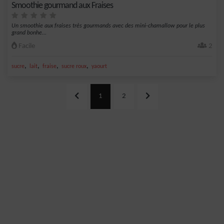
Smoothie gourmand aux Fraises
Un smoothie aux fraises très gourmands avec des mini-chamallow pour le plus
grand bonhe...
Facile
2
,
,
,
,
sucre
lait
fraise
sucre roux
yaourt
1
2