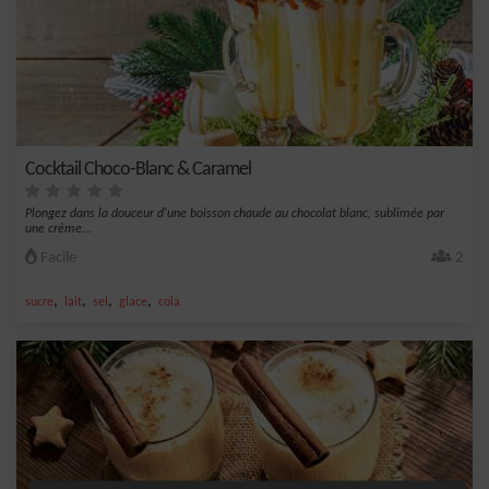
Cocktail Choco-Blanc & Caramel
Plongez dans la douceur d'une boisson chaude au chocolat blanc, sublimée par
une crème...
Facile
2
,
,
,
,
sucre
lait
sel
glace
cola