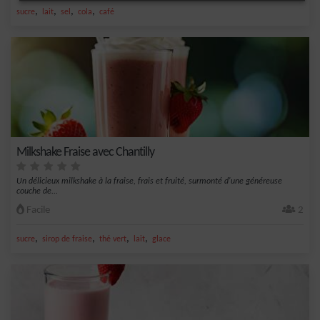
,
,
,
,
sucre
lait
sel
cola
café
Milkshake Fraise avec Chantilly
Un délicieux milkshake à la fraise, frais et fruité, surmonté d'une généreuse
couche de...
Facile
2
,
,
,
,
sucre
sirop de fraise
thé vert
lait
glace