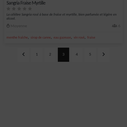
Sangria Fraise Myrtille
La célèbre Sangria rosé à base de fraise et myrtille, bien parfumée et légère en
alcool.
Moyenne
6
,
,
,
,
menthe fraîche
sirop de canne
eau gazeuse
vin rosé
fraise
1
2
3
4
5