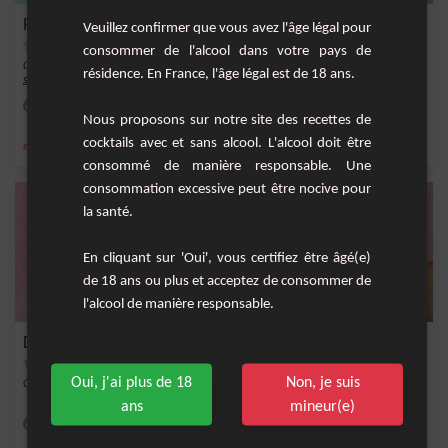
Riverose
Veuillez confirmer que vous avez l'âge légal pour
consommer de l'alcool dans votre pays de
Cocktail rafraîchissant à base de muscat rosé, de pamplemousse et d'eau
résidence. En France, l'âge légal est de 18 ans.
gazeuse.
Facile
1
Nous proposons sur notre site des recettes de
cocktails avec et sans alcool. L'alcool doit être
,
,
,
,
eau gazeuse
crème de pamplemousse
muscat de rivesaltes
pamplemousse
rives
consommé de manière responsable. Une
consommation excessive peut être nocive pour
la santé.
En cliquant sur 'Oui', vous certifiez être âgé(e)
de 18 ans ou plus et acceptez de consommer de
l'alcool de manière responsable.
Demoiselle du Roussillon
Oui, j'ai plus de 18
Non, je suis
Cocktail fruité à base de rivesaltes rosé, de vodka et de sirop de fraise.
ans
mineur(e)
Facile
1