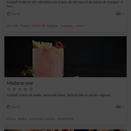
Cocktail fruité et très rafraîchissant à base de vin rose et de crème de mangue. A
test...
Facile
1
,
,
,
,
vin rosé
fraise
crème de mangue
mangue
creme
Madame rose
Cocktail à base de vodka, vermouth blanc, bénédictine et pêcher mignon.
Facile
1
,
,
,
,
citron
vodka
vermouth
peche
benedictine