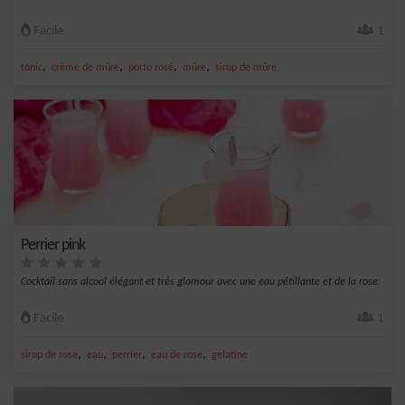
Facile
1
,
,
,
,
tonic
crème de mûre
porto rosé
mûre
sirop de mûre
Perrier pink
Cocktail sans alcool élégant et très glamour avec une eau pétillante et de la rose.
Facile
1
,
,
,
,
sirop de rose
eau
perrier
eau de rose
gelatine