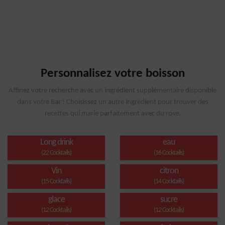
Personnalisez votre boisson
Affinez votre recherche avec un ingrédient supplémentaire disponible
dans votre Bar ! Choisissez un autre ingrédient pour trouver des
recettes qui marie parfaitement avec du rose.
Long drink
eau
(22 Cocktails)
(16 Cocktails)
Vin
citron
(15 Cocktails)
(14 Cocktails)
glace
sucre
(12 Cocktails)
(12 Cocktails)