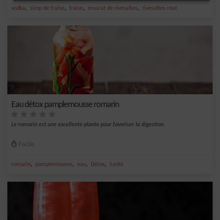
,
,
,
,
vodka
sirop de fraise
fraise
muscat de rivesaltes
rivesaltes rosé
Eau détox pamplemousse romarin
Le romarin est une excellente plante pour favoriser la digestion.
Facile
,
,
,
,
romarin
pamplemousse
eau
Détox
Santé