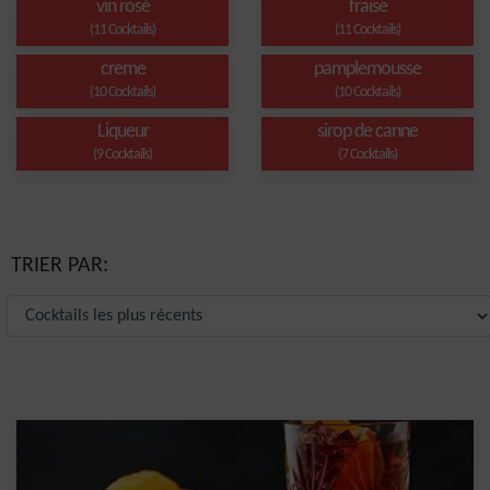
vin rosé
fraise
(11 Cocktails)
(11 Cocktails)
creme
pamplemousse
(10 Cocktails)
(10 Cocktails)
Liqueur
sirop de canne
(9 Cocktails)
(7 Cocktails)
TRIER PAR: