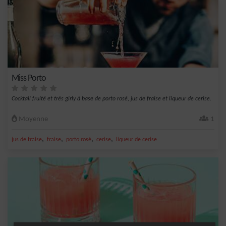
Miss Porto
Cocktail fruité et très girly à base de porto rosé, jus de fraise et liqueur de cerise.
Moyenne
1
,
,
,
,
jus de fraise
fraise
porto rosé
cerise
liqueur de cerise