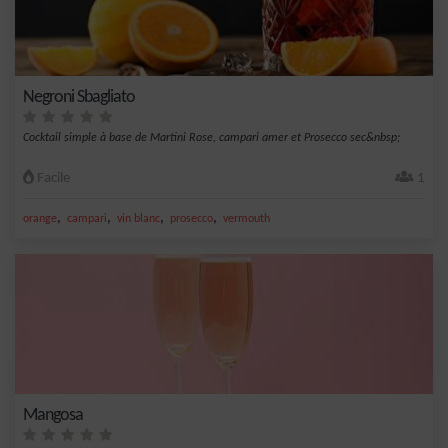
Negroni Sbagliato
Cocktail simple à base de Martini Rose, campari amer et Prosecco sec&nbsp;
Facile
1
,
,
,
,
orange
campari
vin blanc
prosecco
vermouth
Mangosa