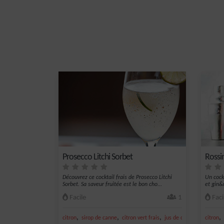
Prosecco Litchi Sorbet
Rossin
Découvrez ce cocktail frais de Prosecco Litchi
Un cock
Sorbet. Sa saveur fruitée est le bon cho...
et gin&
Facile
1
Faci
,
,
,
,
,
citron
sirop de canne
citron vert frais
jus de citron vert
citron
sucre