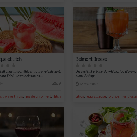
ue et Litchi
Belmont Breeze
ail sans alcool élégant et rafraîchissant,
Un cocktail à base de whisky, jus d'orang
pour l'été. Cette boisson es...
blanc.&nbsp;
le
6
Moyenne
,
,
,
,
,
,
citron vert frais
jus de citron vert
litchi
vin pétillant
citron
eau gazeuse
orange
jus d'ora