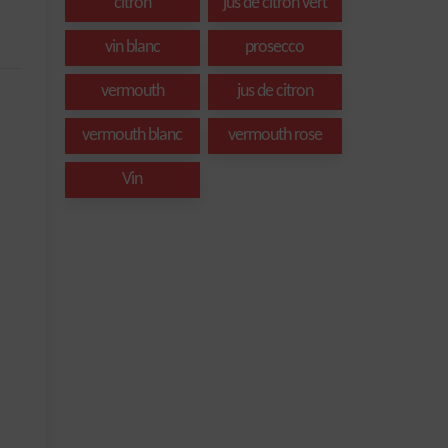
citron
jus de citron vert
vin blanc
prosecco
vermouth
jus de citron
vermouth blanc
vermouth rose
Vin