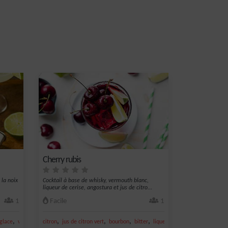
Cherry rubis
 la noix
Cocktail à base de whisky, vermouth blanc,
.
liqueur de cerise, angostura et jus de citro...
1
Facile
1
,
,
,
,
,
glace
vin blanc
citron
jus de citron vert
bourbon
bitter
liqueur de cerise