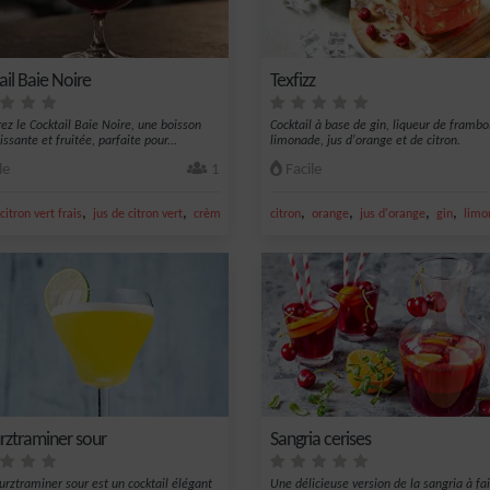
ail Baie Noire
Texfizz
ez le Cocktail Baie Noire, une boisson
Cocktail à base de gin, liqueur de frambo
issante et fruitée, parfaite pour...
limonade, jus d'orange et de citron.
le
1
Facile
,
,
,
,
,
,
,
citron vert frais
jus de citron vert
crème de mûre
citron
mûre
orange
jus d'orange
gin
limo
ztraminer sour
Sangria cerises
rztraminer sour est un cocktail élégant
Une délicieuse version de la sangria à fa