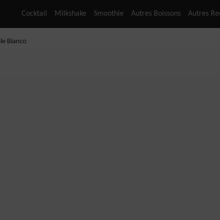
Cocktail
Milkshake
Smoothie
Autres Boissons
Autres Re
le Bianco