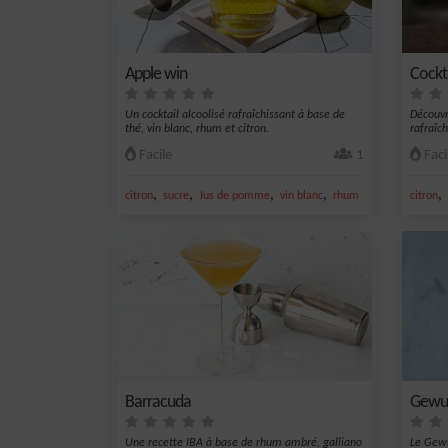
Apple win
Cockt
Un cocktail alcoolisé rafraîchissant à base de
Découvr
thé, vin blanc, rhum et citron.
rafraîch
Facile
1
Faci
,
,
,
,
,
citron
sucre
Jus de pomme
vin blanc
rhum
citron
Barracuda
Gewur
Une recette IBA à base de rhum ambré, galliano
Le Gewu