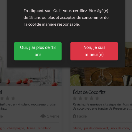
En cliquant sur 'Oui', vous certifiez être âgé(e)
de 18 ans ou plus et acceptez de consommer de
l'alcool de manière responsable.
Les cocktails similaires
Oui, j'ai plus de 18
Non, je suis
ans
mineur(e)
i
Éclat de Coco fizz
tail avec un vin blanc mousseau, fraise
Revisitez le mariage classique du rhum à
nbsp;
de coco avec une touche de Prosecco et..
le
1 verre
Facile
,
,
,
,
,
,
gin
champagne
fraise
vin blanc
citron
jus de citron vert
noix de coco