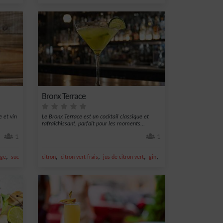
Bronx Terrace
e et vin
Le Bronx Terrace est un cocktail classique et
rafraîchissant, parfait pour les moments...
1
1
,
,
,
,
,
nge
sucre
citron
citron vert frais
jus de citron vert
gin
vermouth dry