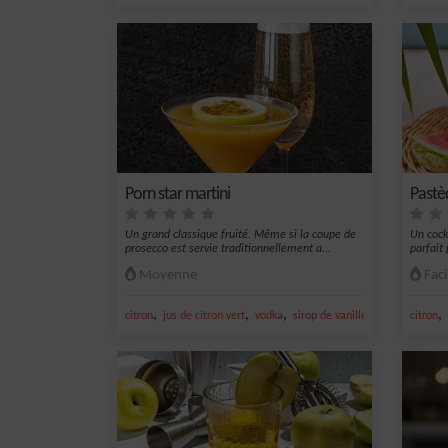
Porn star martini
Pastèq
Un grand classique fruité. Même si la coupe de
Un cockt
prosecco est servie traditionnellement a...
parfait 
Moyenne
Faci
,
,
,
,
,
citron
jus de citron vert
vodka
sirop de vanille
vin blanc
citron