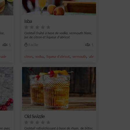
Isba
ise,
Cocktail fruité à base de vodka, vermouth blanc,
jus de citron et liqueur d'abricot.
1
Facile
1
,
,
,
,
nade
citron
vodka
liqueur d'abricot
vermouth
abricot
Old Swizzle
ire avec
Cocktail rafraîchissant à base de rhum, de bitter,