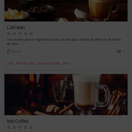
Café keto
Une recette pour le régime keto avec du bon gras (beurre de ghee) et de l'huile
de coco...
Facile
1
,
,
,
café
huile de coco
Boisson chaude
Keto
Irish Coffee