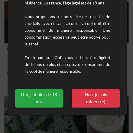
résidence. En France, l'âge légal est de 18 ans.
Nous proposons sur notre site des recettes de
cocktails avec et sans alcool. L'alcool doit être
consommé de manière responsable. Une
consommation excessive peut être nocive pour
la santé.
Café Latte Oreo
En cliquant sur 'Oui', vous certifiez être âgé(e)
Laissez-vous tenter par cette recette irrésistible de Café Latte Oreo, une boisson
de 18 ans ou plus et acceptez de consommer de
chau...
l'alcool de manière responsable.
Difficile
,
,
,
,
expresso
lait
cola
café
chantilly
Oui, j'ai plus de 18
Non, je suis
ans
mineur(e)