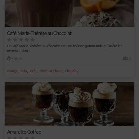
Café Marie-Thérèse au Chocolat
Le Café Marie-Thérèse au chocolat est une boisson gourmande qui mêle les
arômes riches...
Facile
1
,
,
,
,
orange
cola
café
chocolat chaud
chantilly
Amaretto Coffee