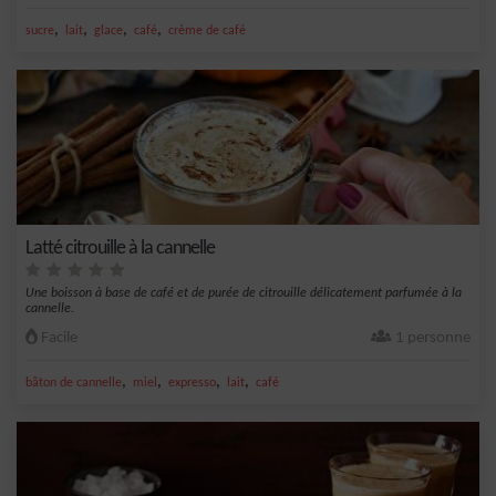
,
,
,
,
sucre
lait
glace
café
crème de café
Latté citrouille à la cannelle
Une boisson à base de café et de purée de citrouille délicatement parfumée à la
cannelle.
Facile
1 personne
,
,
,
,
bâton de cannelle
miel
expresso
lait
café