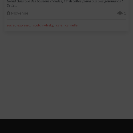
Grand classique des boissons chaudes, l'Irish coffee plaira aux plus gourmands !
Cette...
Moyenne
1
,
,
,
,
sucre
expresso
scotch whisky
café
cannelle