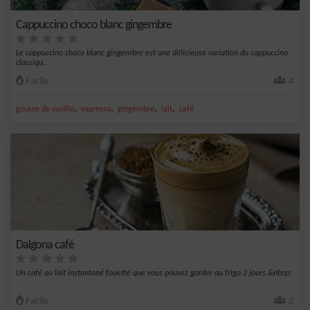
Cappuccino choco blanc gingembre
Le cappuccino choco blanc gingembre est une délicieuse variation du cappuccino
classiqu...
Facile
4
,
,
,
,
gousse de vanille
expresso
gingembre
lait
café
Dalgona café
Un café au lait instantané fouetté que vous pouvez garder au frigo 2 jours.&nbsp;
Facile
2