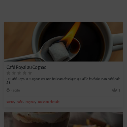
Café Royal au Cognac
Le Café Royal au Cognac est une boisson classique qui allie la chaleur du café noir
à l...
Facile
1
,
,
,
sucre
café
cognac
Boisson chaude