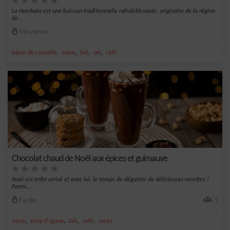
La Horchata est une boisson traditionnelle rafraîchissante, originaire de la région
de...
Moyenne
,
,
,
,
bâton de cannelle
sucre
lait
sel
café
Chocolat chaud de Noël aux épices et guimauve
Noël est enfin arrivé et avec lui, le temps de déguster de délicieuses recettes !
Parmi...
Facile
1
,
,
,
,
sucre
sirop d'agave
lait
café
cacao