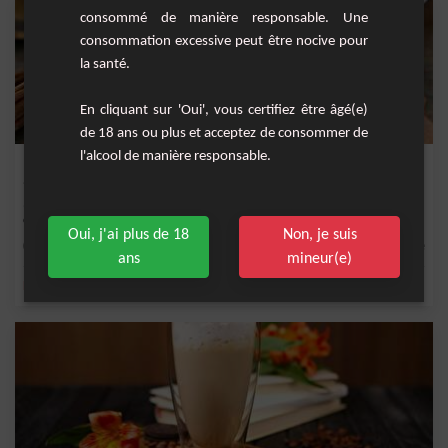
consommé de manière responsable. Une
consommation excessive peut être nocive pour
la santé.
En cliquant sur 'Oui', vous certifiez être âgé(e)
de 18 ans ou plus et acceptez de consommer de
l'alcool de manière responsable.
Latté citrouille à la cannelle
Une boisson à base de café et de purée de citrouille délicatement parfumée à la
cannelle.
Oui, j'ai plus de 18
Non, je suis
Facile
1 personne
ans
mineur(e)
,
,
,
,
bâton de cannelle
miel
expresso
lait
café