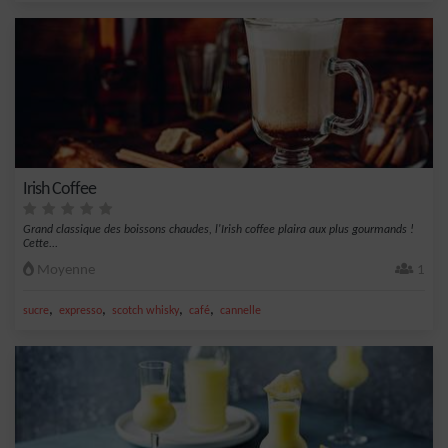
Irish Coffee
Grand classique des boissons chaudes, l'Irish coffee plaira aux plus gourmands !
Cette...
Moyenne
1
,
,
,
,
sucre
expresso
scotch whisky
café
cannelle