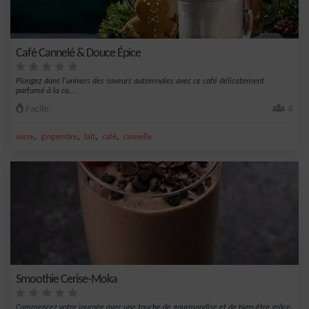
Café Cannelé & Douce Épice
Plongez dans l'univers des saveurs automnales avec ce café délicatement
parfumé à la ca...
Facile
4
,
,
,
,
sucre
gingembre
lait
café
cannelle
Smoothie Cerise-Moka
Commencez votre journée avec une touche de gourmandise et de bien-être grâce