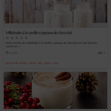
Milkshake à la vanille copeaux de chocolat
Cette recette de milkshake à la vanille copeaux de chocolat est une boisson
sucrée et r...
Facile
4
,
,
,
,
gousse de vanille
sucre
lait
glace
cola