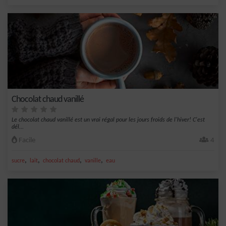
Chocolat chaud vanillé
Le chocolat chaud vanillé est un vrai régal pour les jours froids de l'hiver! C'est
dél...
Facile
4
,
,
,
,
sucre
lait
chocolat chaud
vanille
eau