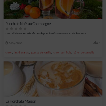
Punch de Noël au Champagne
Une délicieuse recette de punch pour Noël savoureuse et chaleureuse.
Moyenne
6
,
,
,
,
citron
jus d'ananas
gousse de vanille
citron vert frais
bâton de cannelle
La Horchata Maison