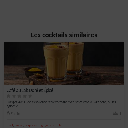
Les cocktails similaires
Café au Lait Doré et Épicé
Plongez dans une expérience réconfortante avec notre café au lait doré, où les
épices c...
Facile
1
,
,
,
,
miel
sucre
expresso
gingembre
lait