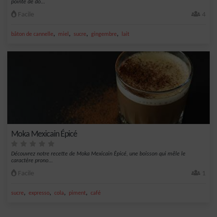
pointe de do...
Facile
4
,
,
,
,
bâton de cannelle
miel
sucre
gingembre
lait
Moka Mexicain Épicé
Découvrez notre recette de Moka Mexicain Épicé, une boisson qui mêle le
caractère prono...
Facile
1
,
,
,
,
sucre
expresso
cola
piment
café