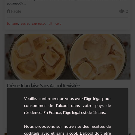
au smoothi...
Facile
2
,
,
,
,
banane
sucre
expresso
lait
cola
Crème Irlandaise Sans Alcool Revisitée
Savourez le goût velouté de la crème irlandaise sans alcool, rehaussé par une
Veuillez confirmer que vous avez l'âge légal pour
note d'ex...
consommer de l'alcool dans votre pays de
Moyenne
5
résidence. En France, l'âge légal est de 18 ans.
,
,
,
,
orange
sucre
expresso
lait
café
Nous proposons sur notre site des recettes de
cocktails avec et sans alcool. L'alcool doit être