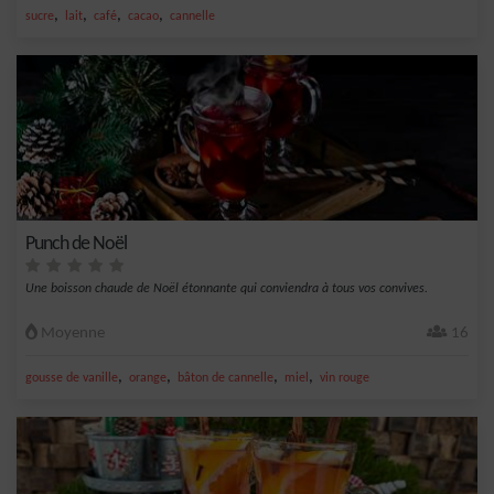
,
,
,
,
sucre
lait
café
cacao
cannelle
Punch de Noël
Une boisson chaude de Noël étonnante qui conviendra à tous vos convives.
Moyenne
16
,
,
,
,
gousse de vanille
orange
bâton de cannelle
miel
vin rouge