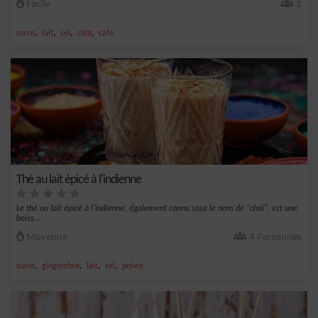
Facile
2
,
,
,
,
sucre
lait
sel
cola
café
Thé au lait épicé à l'indienne
Le thé au lait épicé à l'indienne, également connu sous le nom de "chai", est une
boiss...
Moyenne
4 Personnes
,
,
,
,
sucre
gingembre
lait
sel
poivre