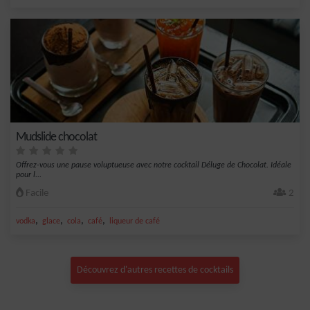
Mudslide chocolat
Offrez-vous une pause voluptueuse avec notre cocktail Déluge de Chocolat. Idéale
pour l...
Facile
2
,
,
,
,
vodka
glace
cola
café
liqueur de café
Découvrez d'autres recettes de cocktails