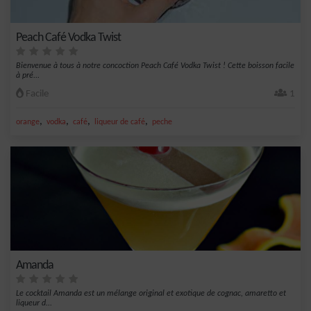
Peach Café Vodka Twist
Bienvenue à tous à notre concoction Peach Café Vodka Twist ! Cette boisson facile
à pré...
Facile
1
,
,
,
,
orange
vodka
café
liqueur de café
peche
Amanda
Le cocktail Amanda est un mélange original et exotique de cognac, amaretto et
liqueur d...