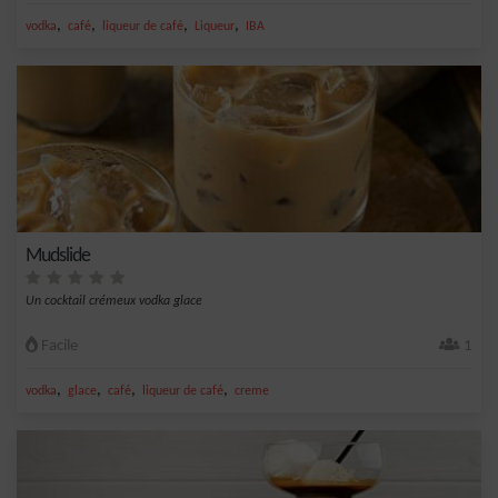
,
,
,
,
vodka
café
liqueur de café
Liqueur
IBA
Mudslide
Un cocktail crémeux vodka glace
Facile
1
,
,
,
,
vodka
glace
café
liqueur de café
creme