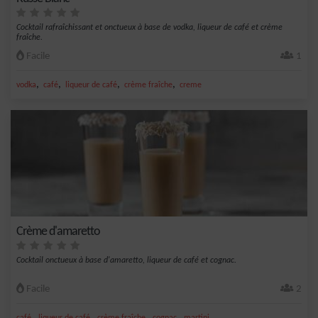
Cocktail rafraîchissant et onctueux à base de vodka, liqueur de café et crème
fraîche.
Facile
1
,
,
,
,
vodka
café
liqueur de café
crème fraîche
creme
Crème d'amaretto
Cocktail onctueux à base d'amaretto, liqueur de café et cognac.
Facile
2
,
,
,
,