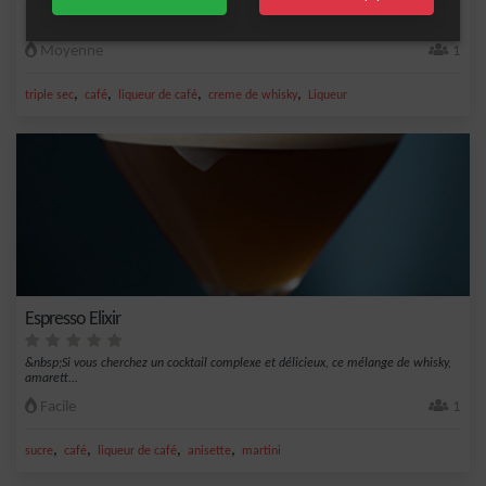
Un alcool connu et signé IBA,&nbsp; à base de liqueur de café
Moyenne
1
,
,
,
,
triple sec
café
liqueur de café
creme de whisky
Liqueur
Espresso Elixir
&nbsp;Si vous cherchez un cocktail complexe et délicieux, ce mélange de whisky,
amarett...
Facile
1
,
,
,
,
sucre
café
liqueur de café
anisette
martini