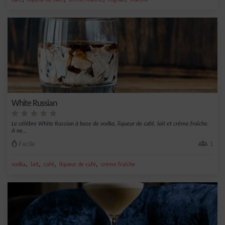
café
liqueur de café
crème fraîche
cognac
martini
White Russian
Le célèbre White Russian à base de vodka, liqueur de café, lait et crème fraîche.
A ne...
Facile
1
,
,
,
,
vodka
lait
café
liqueur de café
crème fraîche