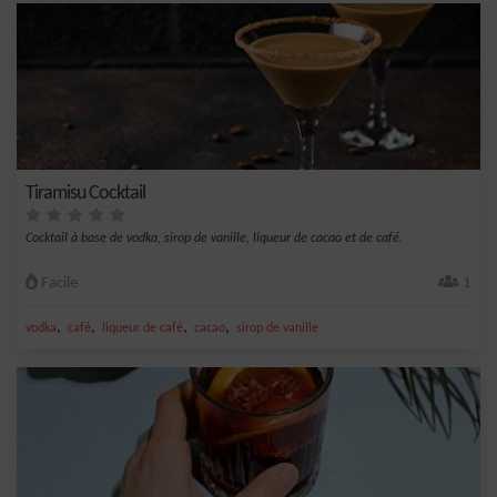
Tiramisu Cocktail
Cocktail à base de vodka, sirop de vanille, liqueur de cacao et de café.
Facile
1
,
,
,
,
vodka
café
liqueur de café
cacao
sirop de vanille