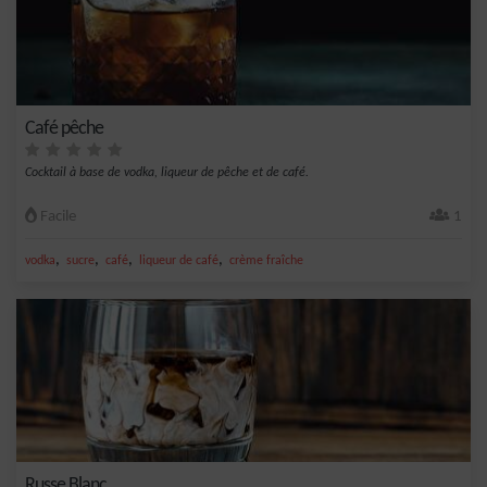
Café pêche
Cocktail à base de vodka, liqueur de pêche et de café.
Facile
1
,
,
,
,
vodka
sucre
café
liqueur de café
crème fraîche
Russe Blanc