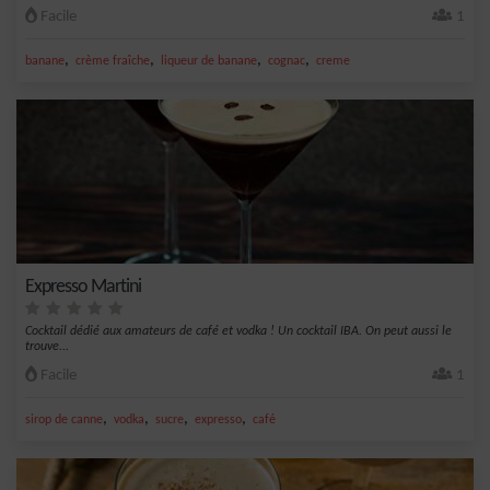
Facile
1
,
,
,
,
banane
crème fraîche
liqueur de banane
cognac
creme
Expresso Martini
Cocktail dédié aux amateurs de café et vodka ! Un cocktail IBA. On peut aussi le
trouve...
Facile
1
,
,
,
,
sirop de canne
vodka
sucre
expresso
café