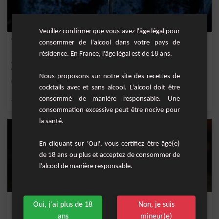
Veuillez confirmer que vous avez l'âge légal pour
Whisky Whirl
consommer de l'alcool dans votre pays de
résidence. En France, l'âge légal est de 18 ans.
&nbsp;Cocktail corsé à base de crème de whisky, amaretto, vodka et liqueur de
café.&nbsp;
Nous proposons sur notre site des recettes de
Facile
1
cocktails avec et sans alcool. L'alcool doit être
consommé de manière responsable. Une
,
,
,
,
vodka
café
liqueur de café
chantilly
creme
consommation excessive peut être nocive pour
la santé.
En cliquant sur 'Oui', vous certifiez être âgé(e)
de 18 ans ou plus et acceptez de consommer de
l'alcool de manière responsable.
B-52
Oui, j'ai plus de 18
Non, je suis
ans
mineur(e)