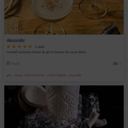
Alexander
1 avis
Cocktail onctueux à base de gin et liqueur de cacao blanc.
Facile
1
,
,
,
,
gin
cacao
crème fraîche
creme liquide
muscade