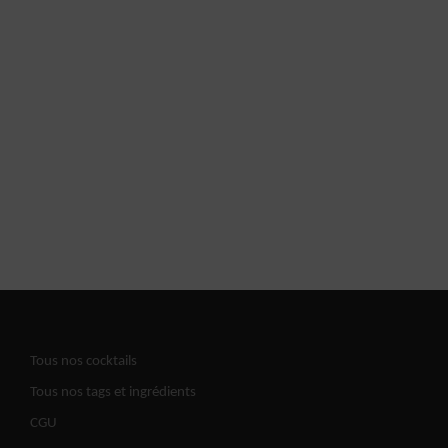
Tous nos cocktails
Tous nos tags et ingrédients
CGU