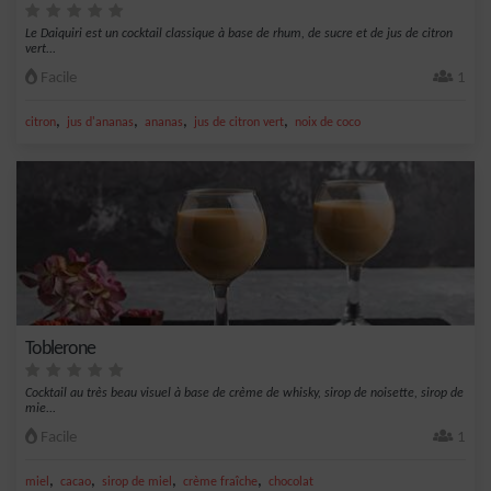
Le Daiquiri est un cocktail classique à base de rhum, de sucre et de jus de citron
vert...
Facile
1
,
,
,
,
citron
jus d'ananas
ananas
jus de citron vert
noix de coco
Toblerone
Cocktail au très beau visuel à base de crème de whisky, sirop de noisette, sirop de
mie...
Facile
1
,
,
,
,
miel
cacao
sirop de miel
crème fraîche
chocolat