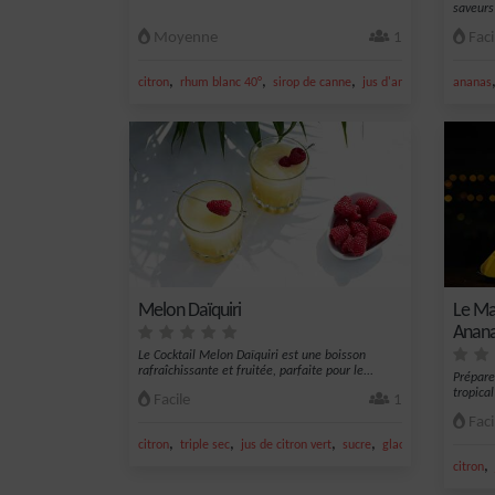
saveurs 
Moyenne
1
Faci
,
,
,
,
citron
rhum blanc 40°
sirop de canne
jus d'ananas
jus de cit
ananas
Melon Daïquiri
Le Ma
Anana
Le Cocktail Melon Daïquiri est une boisson
rafraîchissante et fruitée, parfaite pour le...
Prépare
tropical
Facile
1
Faci
,
,
,
,
citron
triple sec
jus de citron vert
sucre
glace
,
citron