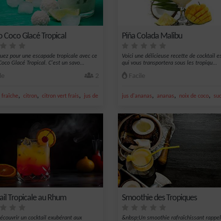
o Coco Glacé Tropical
Piña Colada Malibu
ez pour une escapade tropicale avec ce
Voici une délicieuse recette de cocktail es
oco Glacé Tropical. C'est un savo...
qui vous transportera sous les tropiqu...
le
2
Facile
,
,
,
,
,
,
,
o
fraîche
citron
citron vert frais
jus de citron vert
jus d'ananas
noix de coco
ananas
noix de coco
su
ail Tropicale au Rhum
Smoothie des Tropiques
écouvrir un cocktail exubérant aux
&nbsp;Un smoothie rafraîchissant rappel