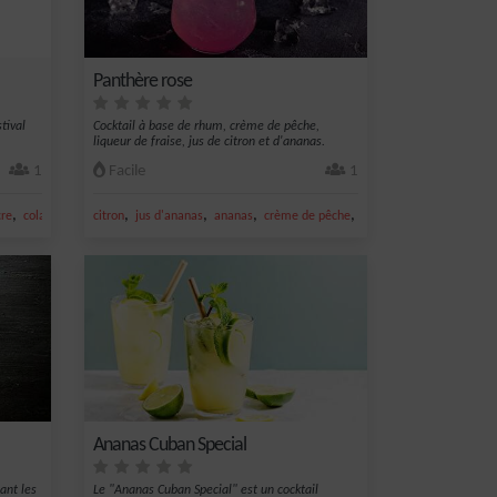
Panthère rose
tival
Cocktail à base de rhum, crème de pêche,
liqueur de fraise, jus de citron et d'ananas.
1
Facile
1
,
,
,
,
,
cre
cola
citron
jus d'ananas
ananas
crème de pêche
fraise
Ananas Cuban Special
ant les
Le "Ananas Cuban Special" est un cocktail