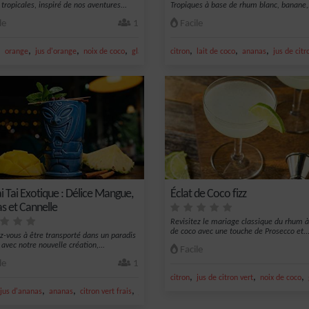
tropicales, inspiré de nos aventures...
Tropiques à base de rhum blanc, banane,.
le
1
Facile
,
,
,
,
,
,
,
ron vert
orange
jus d'orange
noix de coco
glace
citron
lait de coco
ananas
jus de citr
i Tai Exotique : Délice Mangue,
Éclat de Coco fizz
s et Cannelle
Revisitez le mariage classique du rhum à
de coco avec une touche de Prosecco et..
z-vous à être transporté dans un paradis
 avec notre nouvelle création,...
Facile
le
1
,
,
,
citron
jus de citron vert
noix de coco
,
,
,
jus d'ananas
ananas
citron vert frais
jus de citron vert