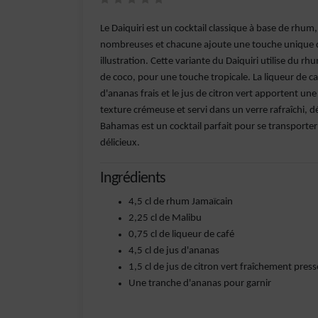
Le Daiquiri est un cocktail classique à base de rhum,
nombreuses et chacune ajoute une touche unique de
illustration. Cette variante du Daiquiri utilise du rh
de coco, pour une touche tropicale. La liqueur de c
d'ananas frais et le jus de citron vert apportent une 
texture crémeuse et servi dans un verre rafraîchi, 
Bahamas est un cocktail parfait pour se transporter 
délicieux.
Ingrédients
4,5 cl de rhum Jamaïcain
2,25 cl de Malibu
0,75 cl de liqueur de café
4,5 cl de jus d'ananas
1,5 cl de jus de citron vert fraîchement press
Une tranche d'ananas pour garnir