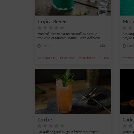
Tropical Breeze
Mojit
Tropical Breeze est un cocktail au saveur
Embarqu
tropicale et rafraîchissante. Cette délicieus...
Mojito C
Facile
1
Faci
,
,
,
,
jus d'ananas
lait de coco
rhum blanc 55°
ananas
noix de coc
menthe 
Zombie
Cockt
Cocktail original au goût fruité mais corsé.
Venez d