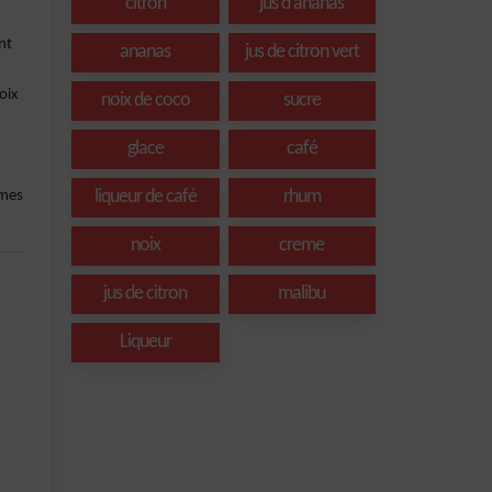
citron
jus d'ananas
nt
ananas
jus de citron vert
oix
noix de coco
sucre
glace
café
liqueur de café
rhum
ômes
noix
creme
jus de citron
malibu
Liqueur