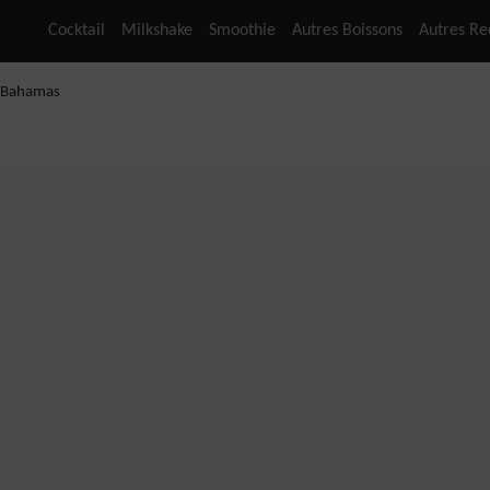
Cocktail
Milkshake
Smoothie
Autres Boissons
Autres Re
s Bahamas