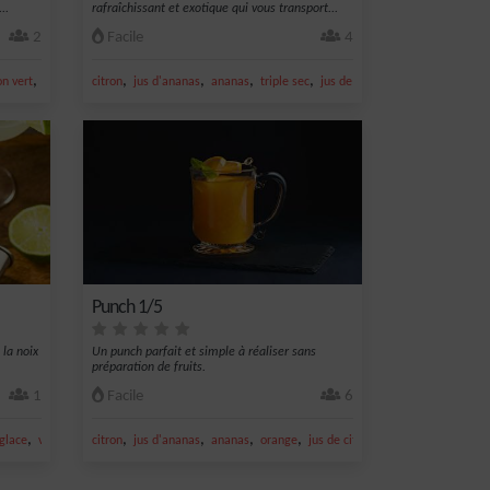
..
rafraîchissant et exotique qui vous transport...
2
Facile
4
,
,
,
,
,
on vert
noix de coco
citron
jus d'ananas
ananas
triple sec
jus de citron vert
Punch 1/5
 la noix
Un punch parfait et simple à réaliser sans
.
préparation de fruits.
1
Facile
6
,
,
,
,
,
glace
vin blanc
citron
jus d'ananas
ananas
orange
jus de citron vert