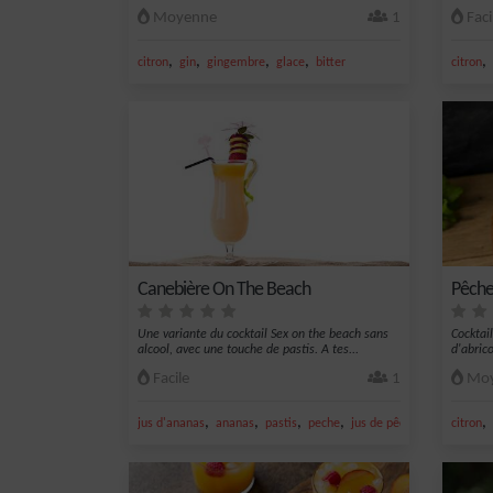
Moyenne
1
Faci
,
,
,
,
,
citron
gin
gingembre
glace
bitter
citron
Canebière On The Beach
Pêche
Une variante du cocktail Sex on the beach sans
Cocktai
alcool, avec une touche de pastis. A tes...
d'abric
Facile
1
Moy
,
,
,
,
,
jus d'ananas
ananas
pastis
peche
jus de pêche
citron