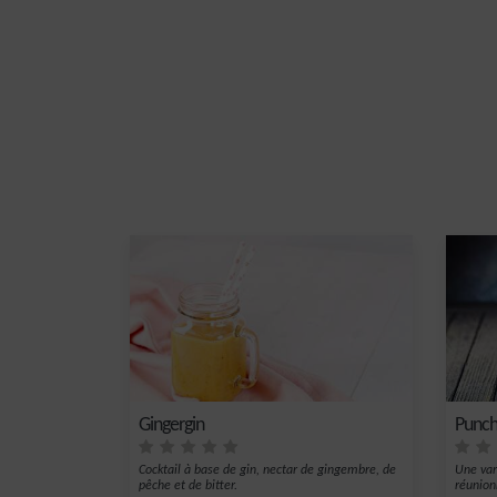
Gingergin
Punch
Cocktail à base de gin, nectar de gingembre, de
Une var
pêche et de bitter.
réunion