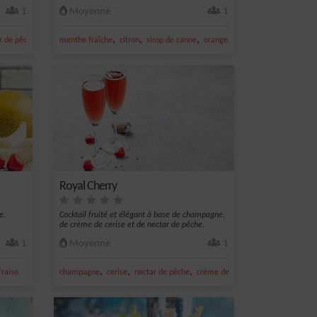
1
Moyenne
1
,
,
,
,
,
r de pêche
peche
menthe fraîche
citron
sirop de canne
orange
citron vert frais
Royal Cherry
e,
Cocktail fruité et élégant à base de champagne,
de crème de cerise et de nectar de pêche.
1
Moyenne
1
,
,
,
,
fraise
champagne
cerise
nectar de pêche
crème de cerise
peche