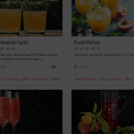
 Venezzio Spritz
Punch Pêches
ion sans alcool d'apéritif italien met en
Un punch savoureux aux pêches et à l'an
es liqueurs amères du pays. L...
cile
1
Facile
,
,
,
,
,
,
,
che
jus d'orange
bitter sans alcool
pétillant pêche
menthe fraîche
soda
citron
ananas
citron 