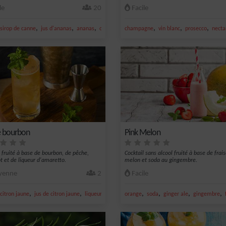
le
20
Facile
,
,
,
,
,
,
sirop de canne
jus d'ananas
ananas
orange
champagne
vin blanc
prosecco
necta
 bourbon
Pink Melon
l fruité à base de bourbon, de pêche,
Cocktail sans alcool fruité à base de frais
ot et de liqueur d'amaretto.
melon et soda au gingembre.
enne
2
Facile
,
,
,
,
,
,
,
citron jaune
jus de citron jaune
liqueur d'abricot
orange
bourbon
soda
ginger ale
gingembre