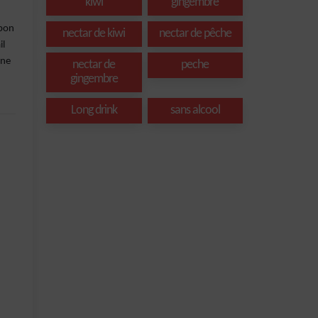
kiwi
gingembre
 bon
nectar de kiwi
nectar de pêche
il
une
nectar de
peche
gingembre
Long drink
sans alcool