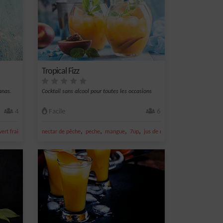
Tropical Fizz
anas.
Cocktail sans alcool pour toutes les occasions
4
Facile
6
,
,
,
,
,
vert frais
sucre
nectar de pêche
peche
mangue
7up
jus de mangue