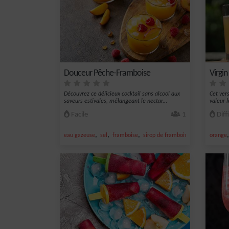
Douceur Pêche-Framboise
Virgin
Découvrez ce délicieux cocktail sans alcool aux
Cet vers
saveurs estivales, mélangeant le nectar...
valeur l
Facile
1
Diffi
,
,
,
,
eau gazeuse
sel
framboise
sirop de framboise
nectar de pê
orange