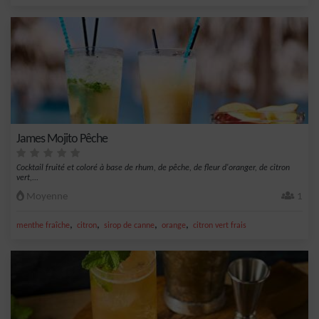
James Mojito Pêche
Cocktail fruité et coloré à base de rhum, de pêche, de fleur d'oranger, de citron
vert,...
Moyenne
1
,
,
,
,
menthe fraîche
citron
sirop de canne
orange
citron vert frais