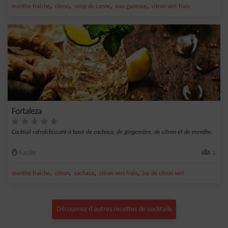
,
,
,
,
menthe fraîche
citron
sirop de canne
eau gazeuse
citron vert frais
Fortaleza
Cocktail rafraîchissant à base de cachaça, de gingembre, de citron et de menthe.
Facile
1
,
,
,
,
menthe fraîche
citron
cachaça
citron vert frais
jus de citron vert
Découvrez d'autres recettes de cocktails