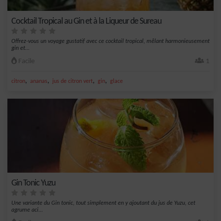
Cocktail Tropical au Gin et à la Liqueur de Sureau
Offrez-vous un voyage gustatif avec ce cocktail tropical, mêlant harmonieusement
gin et...
Facile
1
,
,
,
,
citron
ananas
jus de citron vert
gin
glace
Gin Tonic Yuzu
Une variante du Gin tonic, tout simplement en y ajoutant du jus de Yuzu, cet
agrume aci...