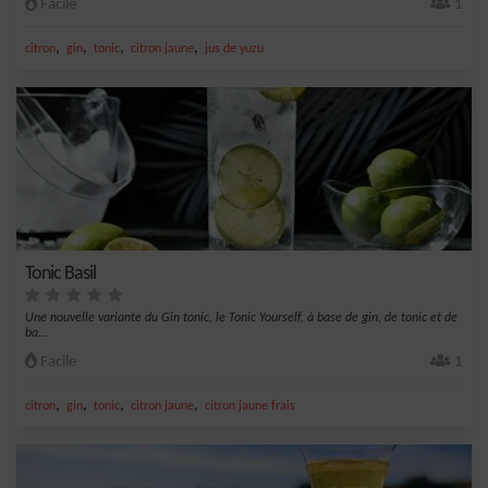
Facile
1
,
,
,
,
citron
gin
tonic
citron jaune
jus de yuzu
Tonic Basil
Une nouvelle variante du Gin tonic, le Tonic Yourself, à base de gin, de tonic et de
ba...
Facile
1
,
,
,
,
citron
gin
tonic
citron jaune
citron jaune frais