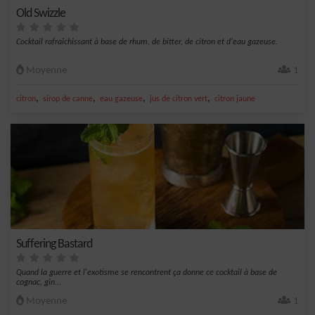
Old Swizzle
Cocktail rafraîchissant à base de rhum, de bitter, de citron et d'eau gazeuse.
Moyenne
1
,
,
,
,
citron
sirop de canne
eau gazeuse
jus de citron vert
citron jaune
Suffering Bastard
Quand la guerre et l'exotisme se rencontrent ça donne ce cocktail à base de
cognac, gin...
Moyenne
1