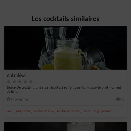
Les cocktails similaires
Aphrokiwi
&nbsp;Un cocktail fruité sans alcool est parfait pour les n'importe quel moment
de la j...
Moyenne
1
,
,
,
,
kiwi
gingembre
nectar de kiwi
nectar de pêche
nectar de gingembre