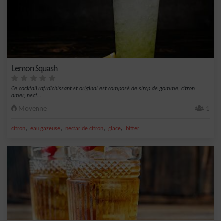
Lemon Squash
Ce cocktail rafraîchissant et original est composé de sirop de gomme, citron
amer, nect...
Moyenne
1
,
,
,
,
citron
eau gazeuse
nectar de citron
glace
bitter