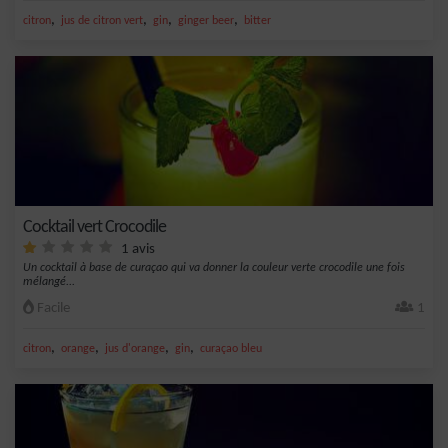
,
,
,
,
citron
jus de citron vert
gin
ginger beer
bitter
Cocktail vert Crocodile
1 avis
Un cocktail à base de curaçao qui va donner la couleur verte crocodile une fois
mélangé...
Facile
1
,
,
,
,
citron
orange
jus d'orange
gin
curaçao bleu