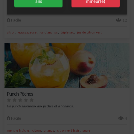
ans
mineur(e)
Cocktail très rafraîchissant à base de gin et de fruits. Le Singapore sling est
inscrit...
Facile
12
,
,
,
,
citron
eau gazeuse
jus d'ananas
triple sec
jus de citron vert
Punch Pêches
Un punch savoureux aux pêches et à l'ananas.
Facile
4
,
,
,
,
menthe fraîche
citron
ananas
citron vert frais
sucre