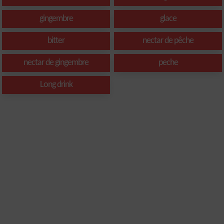
gingembre
glace
bitter
nectar de pêche
nectar de gingembre
peche
Long drink