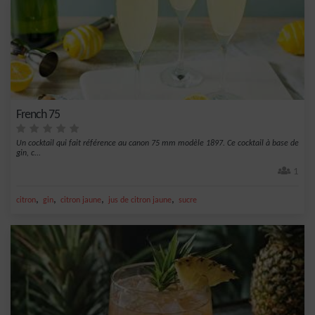
French 75
Un cocktail qui fait référence au canon 75 mm modèle 1897. Ce cocktail à base de
gin, c...
1
,
,
,
,
citron
gin
citron jaune
jus de citron jaune
sucre