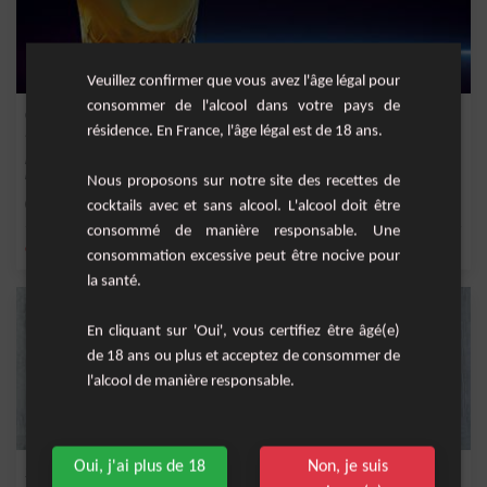
Veuillez confirmer que vous avez l'âge légal pour
consommer de l'alcool dans votre pays de
Cocktail Peachy Punchy
résidence. En France, l'âge légal est de 18 ans.
Le Peachy Punchy est un cocktail rafraîchissant et fruité qui offre un parfait
mariage...
Nous proposons sur notre site des recettes de
Facile
1
cocktails avec et sans alcool. L'alcool doit être
consommé de manière responsable. Une
,
,
,
,
citron
sucre
glace
rhum
eau
consommation excessive peut être nocive pour
la santé.
En cliquant sur 'Oui', vous certifiez être âgé(e)
de 18 ans ou plus et acceptez de consommer de
l'alcool de manière responsable.
Oui, j'ai plus de 18
Non, je suis
Singapore Sling