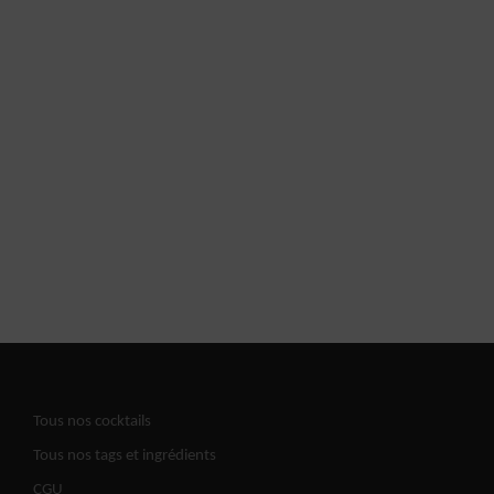
Tous nos cocktails
Tous nos tags et ingrédients
CGU