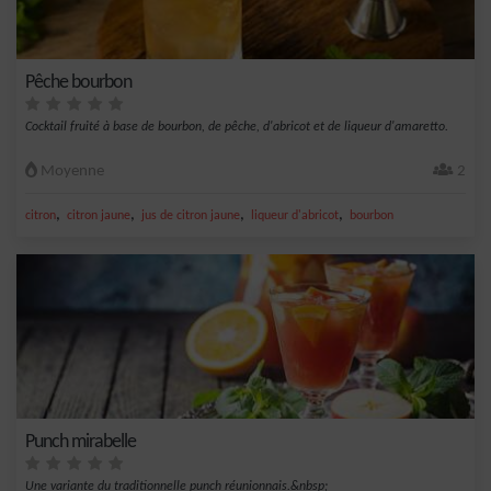
Pêche bourbon
Cocktail fruité à base de bourbon, de pêche, d'abricot et de liqueur d'amaretto.
Moyenne
2
,
,
,
,
citron
citron jaune
jus de citron jaune
liqueur d'abricot
bourbon
Punch mirabelle
Une variante du traditionnelle punch réunionnais.&nbsp;