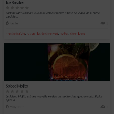
Ice Breaker
Cocktail rafraîchissant à la belle couleur bleuté à base de vodka, de menthe
glaciale,...
Facile
1
,
,
,
,
menthe fraîche
citron
jus de citron vert
vodka
citron jaune
Spiced Mojito
Le Spiced Mojito est une nouvelle version du mojito classique, un cocktail plus
épicé a...
Moyenne
1