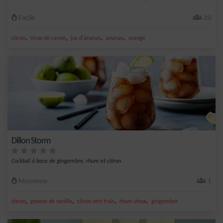
Facile
20
,
,
,
,
citron
sirop de canne
jus d'ananas
ananas
orange
Dillon Storm
Cocktail à base de gingembre, rhum et citron.
Moyenne
1
,
,
,
,
citron
gousse de vanille
citron vert frais
rhum vieux
gingembre