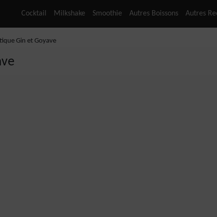
Cocktail
Milkshake
Smoothie
Autres Boissons
Autres Re
otique Gin et Goyave
ave