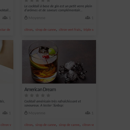
Le cocktail à base de gin est un petit verre plein
cktail...
d'arômes et de saveurs complémentair...
1
Moyenne
1
,
,
,
,
,
,
ctar de maracujà
citron
nectar de goyave
sirop de canne
sirop de framboise
citron vert frais
triple sec
gin
American Dream
tés,
Cocktail américain très rafraîchissant et
savoureux. A tester !&nbsp;
1
Moyenne
1
,
,
,
,
,
,
citron vert frais
citron
banane
sirop de canne
sirop de canne
citron vert frais
bourbon