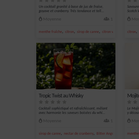
Un cocktail granité à base de jus de fraise,
Savoure
goyave et cranberry. Très tendance et tell...
Scotch 
Moyenne
1
Moy
,
,
,
,
,
menthe fraîche
citron
sirop de canne
citron vert frais
citron
jus de 
Tropic Twist au Whisky
Mojit
Cocktail sophistiqué et rafraîchissant, mêlant
Le Moji
avec harmonie les saveurs boisées du whi...
y découv
Moyenne
1
Moy
,
,
,
sirop de canne
nectar de cranberry
Bitter Angostura
nectar d
menthe 