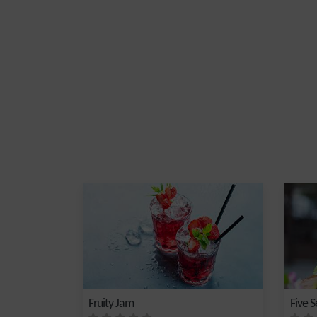
Fruity Jam
Five 