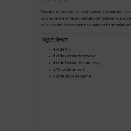
Découvrez une explosion de saveurs tropicales avec 
coloré, ce mélange est parfait pour égayer vos soir
et la vivacité du cranberry se marient harmonieusemen
Ingrédients
4 cl de Gin
8 cl de Nectar de goyave
4 cl de Nectar de cranberry
1/4 de Citron vert
1 cl de Sirop de canne