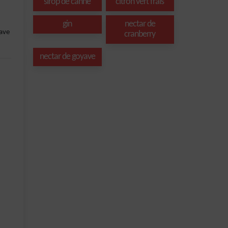
sirop de canne
citron vert frais
gin
nectar de
yave
cranberry
nectar de goyave