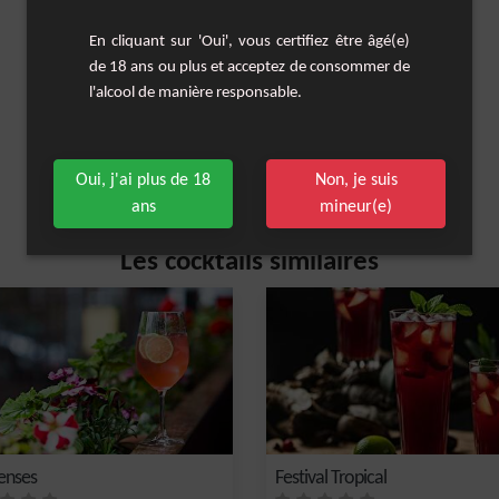
En cliquant sur 'Oui', vous certifiez être âgé(e)
de 18 ans ou plus et acceptez de consommer de
l'alcool de manière responsable.
Oui, j'ai plus de 18
Non, je suis
ans
mineur(e)
Les cocktails similaires
Senses
Festival Tropical