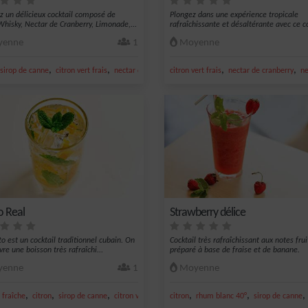
z un délicieux cocktail composé de
Plongez dans une expérience tropicale
Whisky, Nectar de Cranberry, Limonade,...
rafraîchissante et désaltérante avec ce co
enne
1
Moyenne
,
,
,
,
,
citron vert
sirop de canne
citron vert frais
nectar de cranberry
citron vert frais
limonade
nectar de cranberry
ne
o Real
Strawberry délice
to est un cocktail traditionnel cubain. On
Cocktail très rafraîchissant aux notes frui
re une boisson très rafraîchi...
préparé à base de fraise et de banane.
enne
1
Moyenne
,
,
,
,
,
,
,
e goyave
fraîche
nectar de citron
citron
sirop de canne
citron vert frais
citron
rhum ambré
rhum blanc 40°
sirop de canne