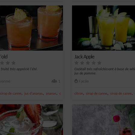
'old
Jack Apple
 fruité très apprécié l'été.
Cocktail très rafraîchissant à base de whi
jus de pomme.
enne
1
Facile
,
,
,
,
,
,
sirop de canne
jus d'ananas
ananas
citron vert frais
citron
sirop de canne
sirop de canne