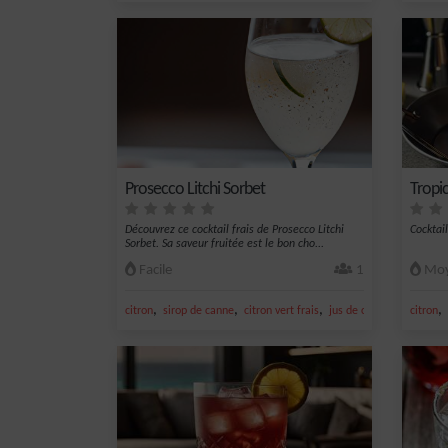
Prosecco Litchi Sorbet
Tropic
Découvrez ce cocktail frais de Prosecco Litchi
Cocktail
Sorbet. Sa saveur fruitée est le bon cho...
Facile
1
Moy
,
,
,
,
,
citron
sirop de canne
citron vert frais
jus de citron vert
citron
sucre