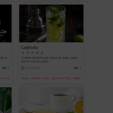
Caipiroska
sky et
Cocktail rafraîchissant à base de vodka, citron
vert et sirop de canne.
1
Moyenne
1
,
,
,
,
,
citron vert frais
citron jaune
citron
sirop de canne
citron vert frais
vodka
Short Drink