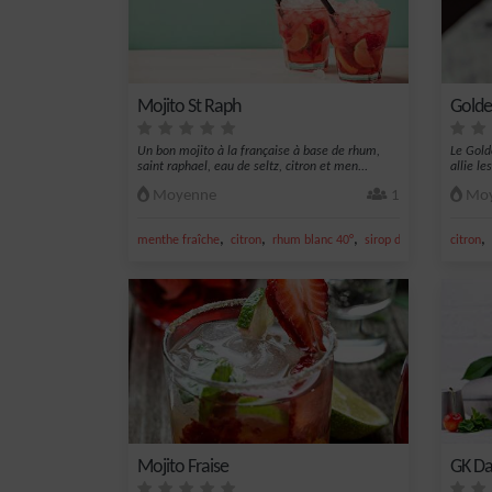
Mojito St Raph
Golde
Un bon mojito à la française à base de rhum,
Le Gold
saint raphael, eau de seltz, citron et men...
allie le
Moyenne
1
Moy
,
,
,
,
,
menthe fraîche
citron
rhum blanc 40°
sirop de canne
citron
jus de 
Mojito Fraise
GK Dai