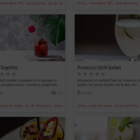
,
,
,
,
,
t frais
rhum blanc 40°
eau gazeuse
jus de citron vert
rhum ambré
citron
rhum blanc 40°
sirop de canne
 Together
Prosecco Litchi Sorbet
tail simple à préparer et à partager à
Découvrez ce cocktail frais de Prosecco Li
 pamplemousse, cranberry, gingembr...
Sorbet. Sa saveur fruitée est le bon cho...
le
10
Facile
,
,
,
,
,
ron vert
sirop de canne
jus de citron vert
nectar de cranberry
citron
ginger ale
sirop de canne
citron vert frais