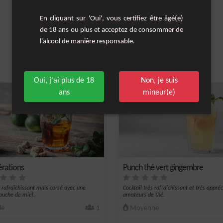
En cliquant sur 'Oui', vous certifiez être âgé(e)
de 18 ans ou plus et acceptez de consommer de
l'alcool de manière responsable.
Les cocktails similaires
Oui, j'ai plus de 18
Non, je suis
ans
mineur(e)
érations
Punch thé vert gingembre
l rafraîchissant mais corsé avec une
Cocktail très rafraîchissant et très appré
touche de miel.
amateurs de thé.
le
1
Moyenne