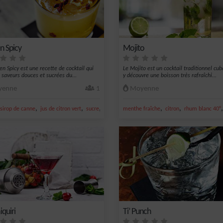
n Spicy
Mojito
en Spicy est une recette de cocktail qui
Le Mojito est un cocktail traditionnel cub
s saveurs douces et sucrées du...
y découvre une boisson très rafraîchi...
enne
1
Moyenne
,
,
,
,
,
citron vert
sirop de canne
jus de citron vert
sucre
nectar de maracujà
menthe fraîche
citron
rhum blanc 40°
quiri
Ti’ Punch