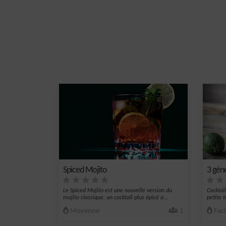
Spiced Mojito
3 gén
Le Spiced Mojito est une nouvelle version du
Cocktai
mojito classique, un cocktail plus épicé a...
petite 
Moyenne
1
Faci