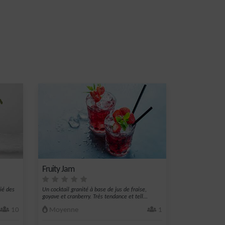
Fruity Jam
cié des
Un cocktail granité à base de jus de fraise,
goyave et cranberry. Très tendance et tell...
10
Moyenne
1