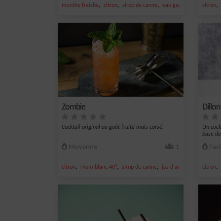
,
,
,
,
,
menthe fraîche
citron
sirop de canne
eau gazeuse
citron ver
citron
Zombie
Dillon
Cocktail original au goût fruité mais corsé.
Un cock
base de
Moyenne
1
Faci
,
,
,
,
,
citron
rhum blanc 40°
sirop de canne
jus d'ananas
jus de cit
citron