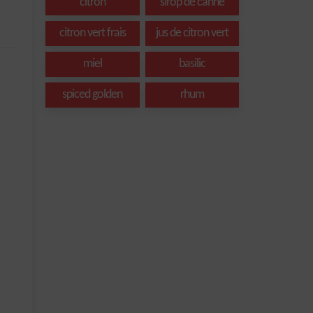
citron
sirop de canne
citron vert frais
jus de citron vert
miel
basilic
spiced golden
rhum