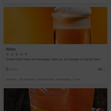
Airbus
Cocktail fruité à base de champagne, triple sec, jus d'orange et sirop de fraise.
Facile
1
,
,
,
,
triple sec
jus d'orange
sirop de fraise
champagne
fraise