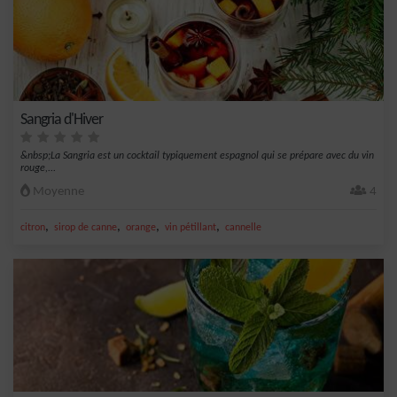
Sangria d'Hiver
&nbsp;La Sangria est un cocktail typiquement espagnol qui se prépare avec du vin
rouge,...
Moyenne
4
,
,
,
,
citron
sirop de canne
orange
vin pétillant
cannelle