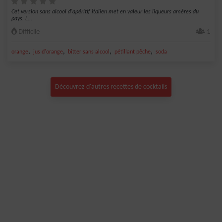
Cet version sans alcool d'apéritif italien met en valeur les liqueurs amères du
pays. L...
Difficile
1
,
,
,
,
orange
jus d'orange
bitter sans alcool
pétillant pêche
soda
Découvrez d'autres recettes de cocktails