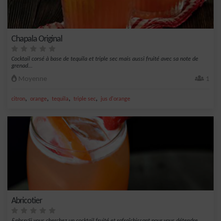
Chapala Original
Cocktail corsé à base de tequila et triple sec mais aussi fruité avec sa note de
grenad...
Moyenne
1
,
,
,
,
citron
orange
tequila
triple sec
jus d'orange
Abricotier