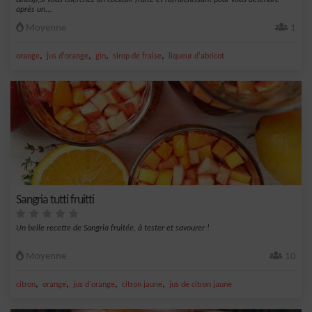
&nbsp;Si vous cherchez un cocktail fruité et rafraîchissant pour vous détendre
après un...
Moyenne
1
,
,
,
,
orange
jus d'orange
gin
sirop de fraise
liqueur d'abricot
Sangria tutti fruitti
Un belle recette de Sangria fruitée, à tester et savourer !
Moyenne
10
,
,
,
,
citron
orange
jus d'orange
citron jaune
jus de citron jaune