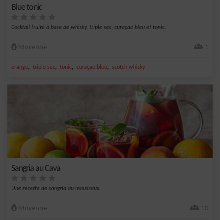
Blue tonic
Cocktail fruité à base de whisky, triple sec, curaçao bleu et tonic.
Moyenne
1
,
,
,
,
orange
triple sec
tonic
curaçao bleu
scotch whisky
Sangria au Cava
Une recette de sangria au mousseux.
Moyenne
10