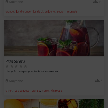
Moyenne
10
,
,
,
,
orange
jus d'orange
jus de citron jaune
sucre
limonade
P'tite Sangria
Une petite sangria pour toutes les occasions !
Moyenne
6
,
,
,
,
citron
eau gazeuse
orange
sucre
vin rouge