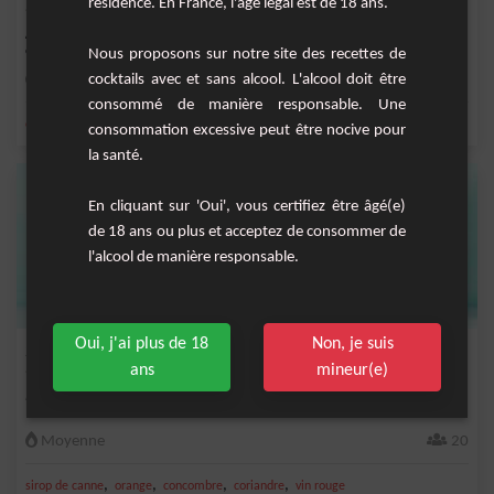
résidence. En France, l'âge légal est de 18 ans.
Azur Bliss est un cocktail rafraîchissant à base de vodka, triple sec, curaçao bleu
et...
Nous proposons sur notre site des recettes de
cocktails avec et sans alcool. L'alcool doit être
Facile
1
consommé de manière responsable. Une
,
,
,
,
orange
triple sec
vodka
curaçao bleu
jus de pamplemousse
consommation excessive peut être nocive pour
la santé.
En cliquant sur 'Oui', vous certifiez être âgé(e)
de 18 ans ou plus et acceptez de consommer de
l'alcool de manière responsable.
Oui, j'ai plus de 18
Non, je suis
Sangria Concombre
ans
mineur(e)
Recette étonnante de Sangria à base de concombre.
Moyenne
20
,
,
,
,
sirop de canne
orange
concombre
coriandre
vin rouge