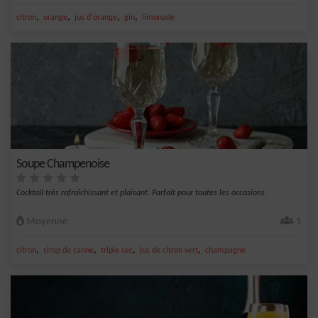
,
,
,
,
citron
orange
jus d'orange
gin
limonade
Soupe Champenoise
Cocktail très rafraîchissant et plaisant. Parfait pour toutes les occasions.
Moyenne
1
,
,
,
,
citron
sirop de canne
triple sec
jus de citron vert
champagne