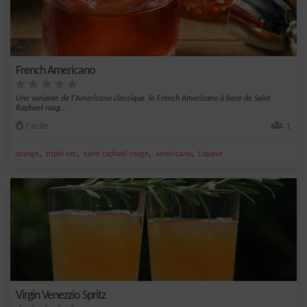
French Americano
Une variante de l'Americano classique, le French Americano à base de Saint
Raphael roug...
Facile
1
,
,
,
,
orange
triple sec
saint raphaël rouge
americano
Liqueur
Virgin Venezzio Spritz