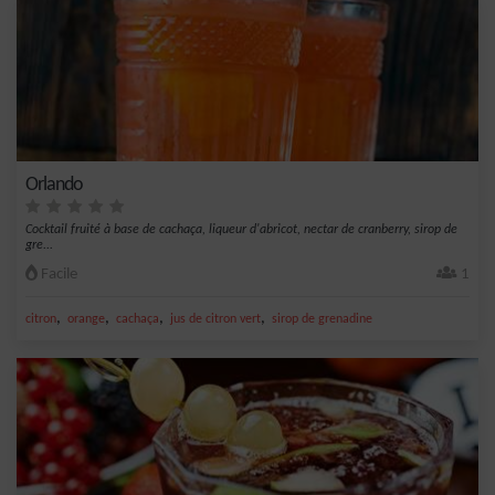
Orlando
Cocktail fruité à base de cachaça, liqueur d'abricot, nectar de cranberry, sirop de
gre...
Facile
1
,
,
,
,
citron
orange
cachaça
jus de citron vert
sirop de grenadine