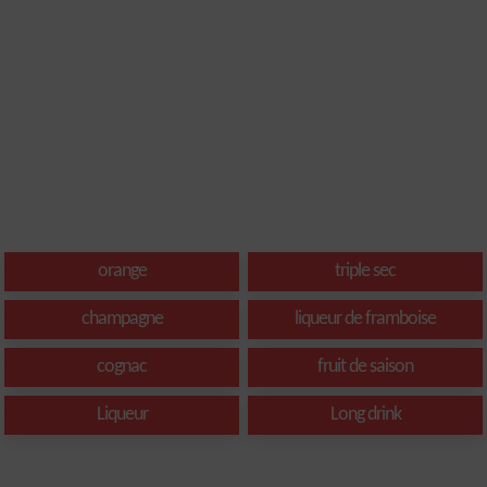
orange
triple sec
champagne
liqueur de framboise
cognac
fruit de saison
Liqueur
Long drink