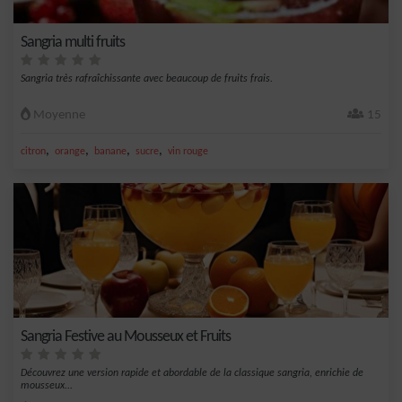
Sangria multi fruits
Sangria très rafraîchissante avec beaucoup de fruits frais.
Moyenne
15
,
,
,
,
citron
orange
banane
sucre
vin rouge
Sangria Festive au Mousseux et Fruits
Découvrez une version rapide et abordable de la classique sangria, enrichie de
mousseux...