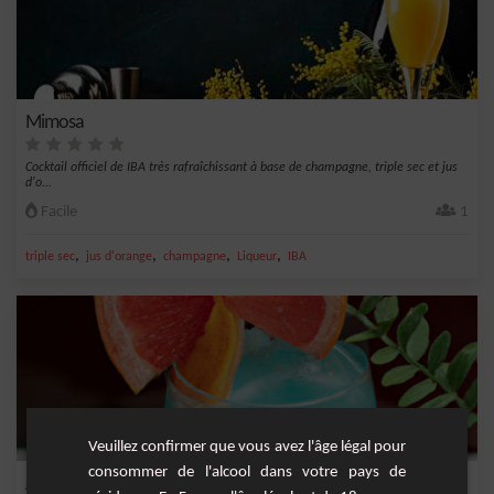
Mimosa
Cocktail officiel de IBA très rafraîchissant à base de champagne, triple sec et jus
d'o...
Facile
1
,
,
,
,
triple sec
jus d'orange
champagne
Liqueur
IBA
Veuillez confirmer que vous avez l'âge légal pour
consommer de l'alcool dans votre pays de
Azur Bliss