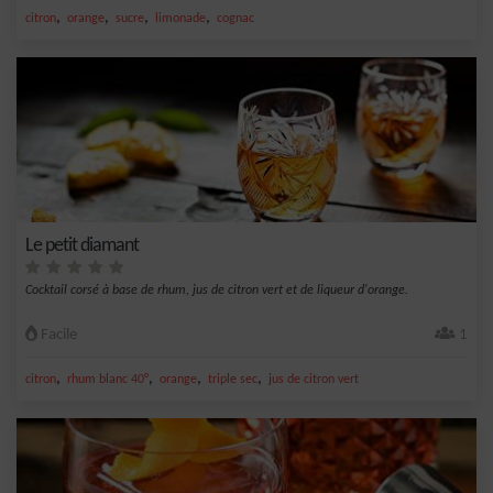
,
,
,
,
citron
orange
sucre
limonade
cognac
Le petit diamant
Cocktail corsé à base de rhum, jus de citron vert et de liqueur d'orange.
Facile
1
,
,
,
,
citron
rhum blanc 40°
orange
triple sec
jus de citron vert