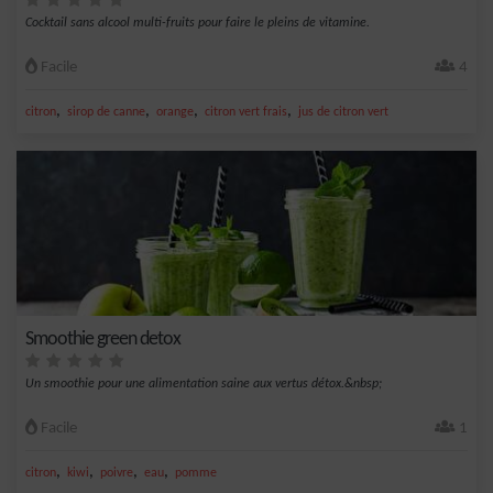
Cocktail sans alcool multi-fruits pour faire le pleins de vitamine.
Facile
4
,
,
,
,
citron
sirop de canne
orange
citron vert frais
jus de citron vert
Smoothie green detox
Un smoothie pour une alimentation saine aux vertus détox.&nbsp;
Facile
1
,
,
,
,
citron
kiwi
poivre
eau
pomme