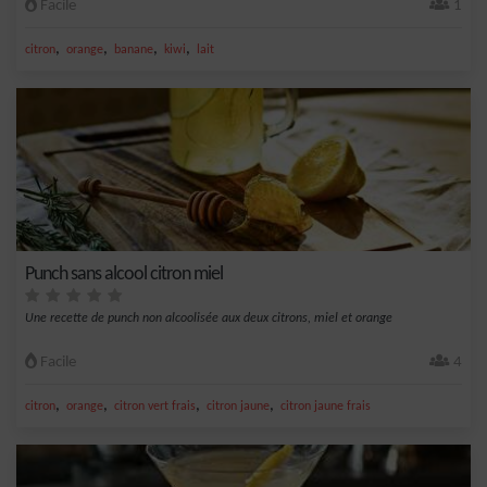
Facile
1
,
,
,
,
citron
orange
banane
kiwi
lait
Punch sans alcool citron miel
Une recette de punch non alcoolisée aux deux citrons, miel et orange
Facile
4
,
,
,
,
citron
orange
citron vert frais
citron jaune
citron jaune frais