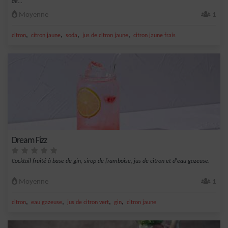
de...
Moyenne
1
,
,
,
,
citron
citron jaune
soda
jus de citron jaune
citron jaune frais
Dream Fizz
Cocktail fruité à base de gin, sirop de framboise, jus de citron et d'eau gazeuse.
Moyenne
1
,
,
,
,
citron
eau gazeuse
jus de citron vert
gin
citron jaune