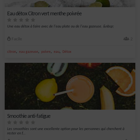
Eau détox Citron vert menthe poivrée
Une eau détox à faire avec de l'eau plate ou de l'eau gazeuse. &nbsp;
Facile
2
,
,
,
,
citron
eau gazeuse
poivre
eau
Détox
Smoothie anti-fatigue
Les smoothies sont une excellente option pour les personnes qui cherchent à
rester en f...