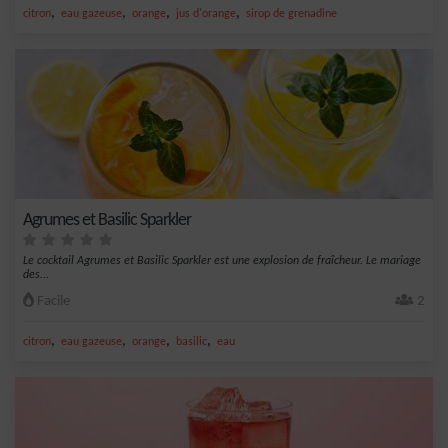
,
,
,
,
citron
eau gazeuse
orange
jus d'orange
sirop de grenadine
Agrumes et Basilic Sparkler
Le cocktail Agrumes et Basilic Sparkler est une explosion de fraîcheur. Le mariage
des...
Facile
2
,
,
,
,
citron
eau gazeuse
orange
basilic
eau