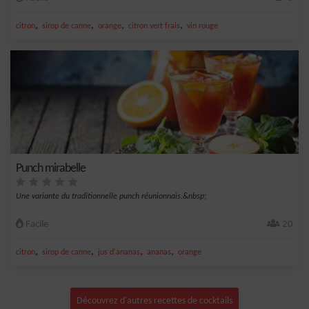
,
,
,
,
citron
sirop de canne
orange
citron vert frais
vin rouge
Punch mirabelle
Une variante du traditionnelle punch réunionnais.&nbsp;
Facile
20
,
,
,
,
citron
sirop de canne
jus d'ananas
ananas
orange
Découvrez d'autres recettes de cocktails