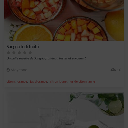
Sangria tutti fruitti
Un belle recette de Sangria fruitée, à tester et savourer !
Moyenne
10
,
,
,
,
citron
orange
jus d'orange
citron jaune
jus de citron jaune