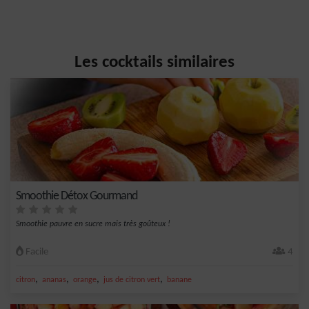
Les cocktails similaires
Smoothie Détox Gourmand
Smoothie pauvre en sucre mais très goûteux !
Facile
4
,
,
,
,
citron
ananas
orange
jus de citron vert
banane