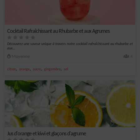
Cocktail Rafraîchissant au Rhubarbe et aux Agrumes
Découvrez une saveur unique à travers notre cocktail rafraîchissant au rhubarbe et
aux...
Moyenne
4
,
,
,
,
citron
orange
sucre
gingembre
sel
Jus d'orange et kiwi et glaçons d'agrume