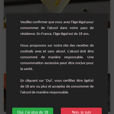
Veuillez confirmer que vous avez l'âge légal pour
consommer de l'alcool dans votre pays de
Gin Citronné Élégant
résidence. En France, l'âge légal est de 18 ans.
Découvrez une façon sophistiquée de savourer l'heure de l'apéritif avec notre "Gin
Nous proposons sur notre site des recettes de
Citr...
cocktails avec et sans alcool. L'alcool doit être
Facile
1
consommé de manière responsable. Une
consommation excessive peut être nocive pour
,
,
,
,
citron
orange
gin
bitter
vermouth dry
la santé.
En cliquant sur 'Oui', vous certifiez être âgé(e)
de 18 ans ou plus et acceptez de consommer de
l'alcool de manière responsable.
Oui, j'ai plus de 18
Non, je suis