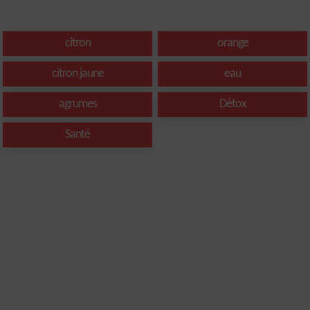
citron
orange
citron jaune
eau
agrumes
Détox
Santé