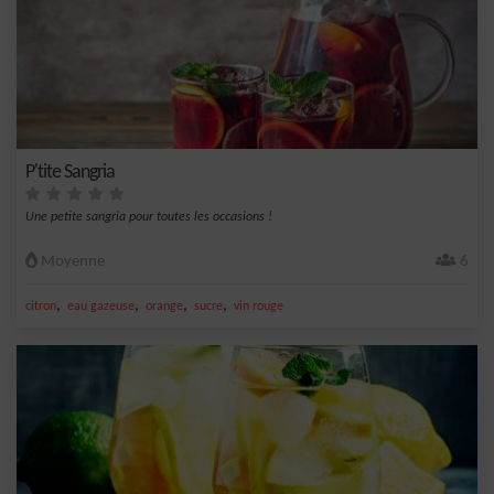
P'tite Sangria
Une petite sangria pour toutes les occasions !
Moyenne
6
,
,
,
,
citron
eau gazeuse
orange
sucre
vin rouge