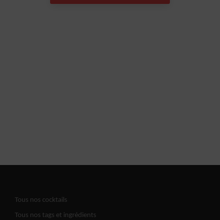
Tous nos cocktails
Tous nos tags et ingrédients