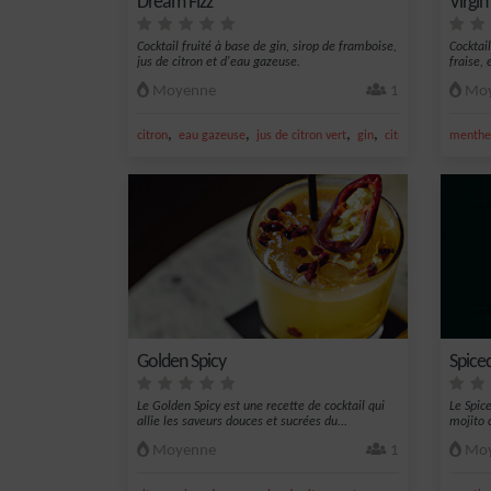
Dream Fizz
Virgin
Cocktail fruité à base de gin, sirop de framboise,
Cocktai
jus de citron et d'eau gazeuse.
fraise, 
Moyenne
1
Moy
,
,
,
,
citron
eau gazeuse
jus de citron vert
gin
citron jaune
menthe 
Golden Spicy
Spice
Le Golden Spicy est une recette de cocktail qui
Le Spic
allie les saveurs douces et sucrées du...
mojito c
Moyenne
1
Moy