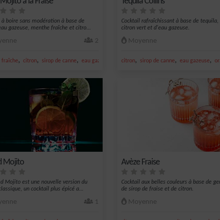
 Mojito à la Fraise
Tequila Collins
l à boire sans modération à base de
Cocktail rafraîchissant à base de tequila,
eau gazeuse, menthe fraîche et citro...
citron vert et d'eau gazeuse.
enne
2
Moyenne
,
,
,
,
,
,
,
fraîche
citron
sirop de canne
eau gazeuse
citron vert frais
citron
sirop de canne
eau gazeuse
o
d Mojito
Avèze Fraise
ed Mojito est une nouvelle version du
Cocktail aux belles couleurs à base de ge
lassique, un cocktail plus épicé a...
de sirop de fraise et de citron.
enne
1
Moyenne