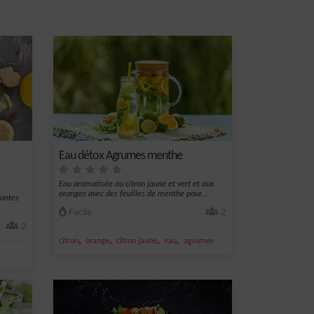
Eau détox Agrumes menthe
Eau aromatisée au citron jaune et vert et aux
oranges avec des feuilles de menthe pour...
santes
Facile
2
2
,
,
,
,
citron
orange
citron jaune
eau
agrumes