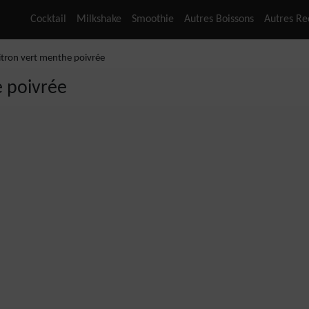
Cocktail
Milkshake
Smoothie
Autres Boissons
Autres Re
itron vert menthe poivrée
e poivrée