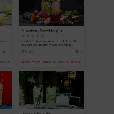
Strawberry Sweet Mojito
er les
Cocktail fruité à base de muscat de Rivesaltes,
eau gazeuse, menthe fraîche et sirop de...
4
Facile
1
,
,
,
,
,
itron vert frais
sucre
menthe fraîche
citron
eau gazeuse
sirop de fraise
glace