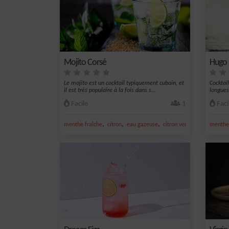
Mojito Corsé
Hugo
Le mojito est un cocktail typiquement cubain, et
Cocktail
il est très populaire à la fois dans s...
longues
Facile
1
Faci
,
,
,
,
menthe fraîche
citron
eau gazeuse
citron vert frais
sucre
menthe 