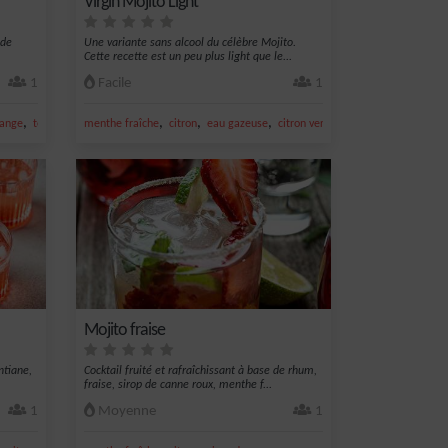
Virgin Mojito Light
 de
Une variante sans alcool du célèbre Mojito.
Cette recette est un peu plus light que le...
1
Facile
1
,
,
,
,
,
range
tequila
menthe fraîche
citron
eau gazeuse
citron vert frais
cocktail mojito
Mojito fraise
ntiane,
Cocktail fruité et rafraîchissant à base de rhum,
fraise, sirop de canne roux, menthe f...
1
Moyenne
1