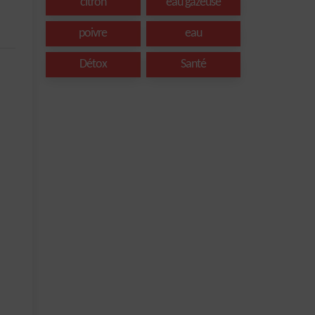
citron
eau gazeuse
poivre
eau
Détox
Santé