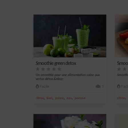
Smoothie green detox
Smoo
Un smoothie pour une alimentation saine aux
Smoothi
vertus détox.&nbsp;
Facile
1
Faci
,
,
,
,
,
citron
kiwi
poivre
eau
pomme
citron