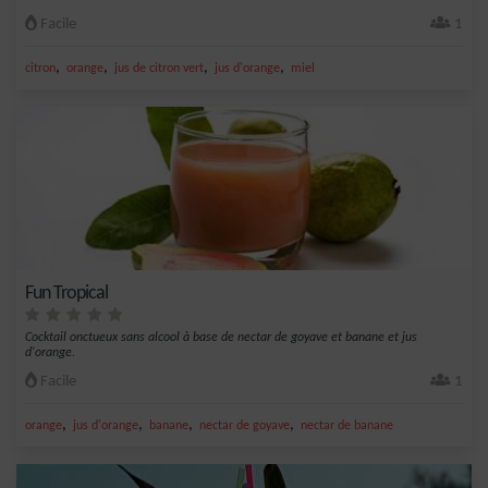
Facile
1
,
,
,
,
citron
orange
jus de citron vert
jus d'orange
miel
Fun Tropical
Cocktail onctueux sans alcool à base de nectar de goyave et banane et jus
d'orange.
Facile
1
,
,
,
,
orange
jus d'orange
banane
nectar de goyave
nectar de banane