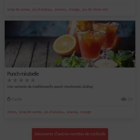
,
,
,
,
sirop de canne
jus d'ananas
ananas
orange
jus de citron vert
Punch mirabelle
Une variante du traditionnelle punch réunionnais.&nbsp;
Facile
20
,
,
,
,
citron
sirop de canne
jus d'ananas
ananas
orange
Découvrez d'autres recettes de cocktails