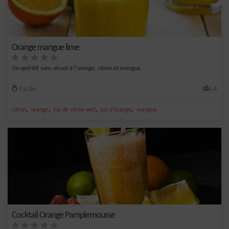
Orange mangue lime
Un apéritif sans alcool à l'orange, citron et mangue.
Facile
4
,
,
,
,
citron
orange
jus de citron vert
jus d'orange
mangue
Cocktail Orange Pamplemousse