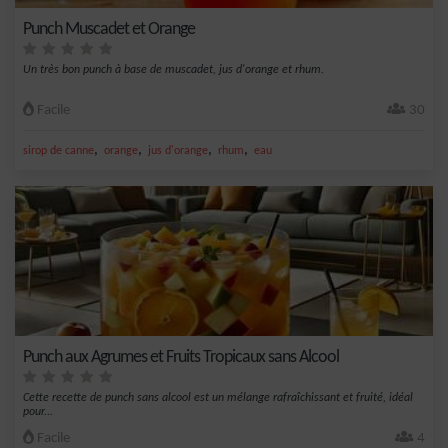
Punch Muscadet et Orange
Un très bon punch à base de muscadet, jus d'orange et rhum.
Facile
30
,
,
,
,
sirop de canne
orange
jus d'orange
rhum
eau
Punch aux Agrumes et Fruits Tropicaux sans Alcool
Cette recette de punch sans alcool est un mélange rafraîchissant et fruité, idéal
pour...
Facile
4