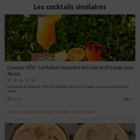
Les cocktails similaires
Douceur d'Été - Un Rafraîchissement de Fraise et d'Orange Sans
Alcool
Découvrez la Douceur d'Été, un cocktail sans alcool exquis qui vous rafraîchira à
chaqu...
Facile
8
,
,
,
,
citron
orange
jus d'orange
limonade
sirop de fraise