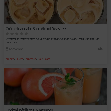
Crème Irlandaise Sans Alcool Revisitée
Savourez le goût velouté de la crème irlandaise sans alcool, rehaussé par une
note d'ex...
Moyenne
5
,
,
,
,
orange
sucre
expresso
lait
café
Cocktail pétillant aux agrumes