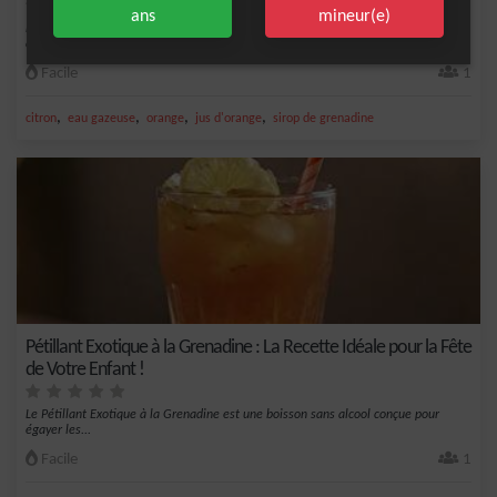
ans
mineur(e)
Découvrez cette délicieuse recette de Cocktail Rio sans alcool ! Facile à réaliser,
ce...
Facile
1
,
,
,
,
citron
eau gazeuse
orange
jus d'orange
sirop de grenadine
Pétillant Exotique à la Grenadine : La Recette Idéale pour la Fête
de Votre Enfant !
Le Pétillant Exotique à la Grenadine est une boisson sans alcool conçue pour
égayer les...
Facile
1