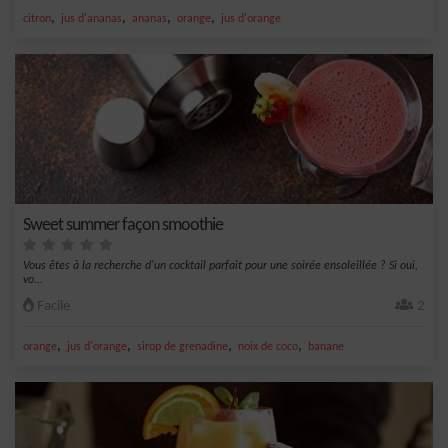
,
,
,
,
citron
jus d'ananas
ananas
orange
jus d'orange
Sweet summer façon smoothie
Vous êtes à la recherche d'un cocktail parfait pour une soirée ensoleillée ? Si oui,
vo...
Facile
2
,
,
,
,
orange
jus d'orange
sirop de grenadine
noix de coco
banane