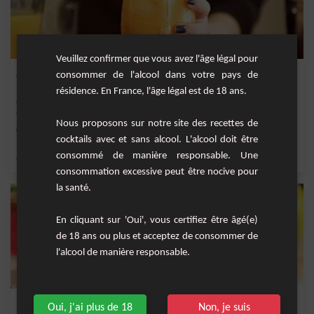
Veuillez confirmer que vous avez l'âge légal pour
Aube Tropicale - Cocktail sans alcool
consommer de l'alcool dans votre pays de
résidence. En France, l'âge légal est de 18 ans.
Offrez-vous une évasion sensorielle avec notre délicieux cocktail sans alcool,
l'Aube T...
Nous proposons sur notre site des recettes de
Facile
1
cocktails avec et sans alcool. L'alcool doit être
consommé de manière responsable. Une
,
,
,
,
citron
orange
jus d'orange
sirop de grenadine
limonade
consommation excessive peut être nocive pour
la santé.
En cliquant sur 'Oui', vous certifiez être âgé(e)
de 18 ans ou plus et acceptez de consommer de
l'alcool de manière responsable.
Rio sans alcool
Oui, j'ai plus de 18
Non, je suis