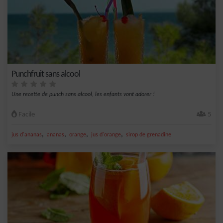
Punchfruit sans alcool
Une recette de punch sans alcool, les enfants vont adorer !
Facile
5
,
,
,
,
jus d'ananas
ananas
orange
jus d'orange
sirop de grenadine