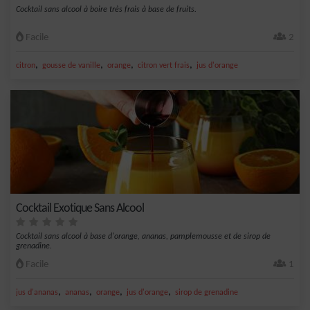
Cocktail sans alcool à boire très frais à base de fruits.
Facile
2
,
,
,
,
citron
gousse de vanille
orange
citron vert frais
jus d'orange
Cocktail Exotique Sans Alcool
Cocktail sans alcool à base d'orange, ananas, pamplemousse et de sirop de
grenadine.
Facile
1
,
,
,
,
jus d'ananas
ananas
orange
jus d'orange
sirop de grenadine