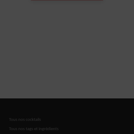
Tous nos cocktails
Tous nos tags et ingrédients