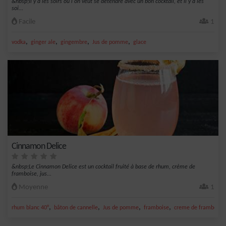
&nbsp;Il y a les soirs où l'on veut se détendre avec un bon cocktail, et il y a les
soi...
Facile
1
,
,
,
,
vodka
ginger ale
gingembre
Jus de pomme
glace
Cinnamon Delice
&nbsp;Le Cinnamon Delice est un cocktail fruité à base de rhum, crème de
framboise, jus...
Moyenne
1
,
,
,
,
rhum blanc 40°
bâton de cannelle
Jus de pomme
framboise
creme de framboise