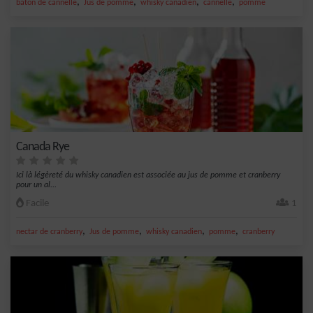
,
,
,
,
bâton de cannelle
Jus de pomme
whisky canadien
cannelle
pomme
Canada Rye
Ici là légèreté du whisky canadien est associée au jus de pomme et cranberry
pour un al...
Facile
1
,
,
,
,
nectar de cranberry
Jus de pomme
whisky canadien
pomme
cranberry