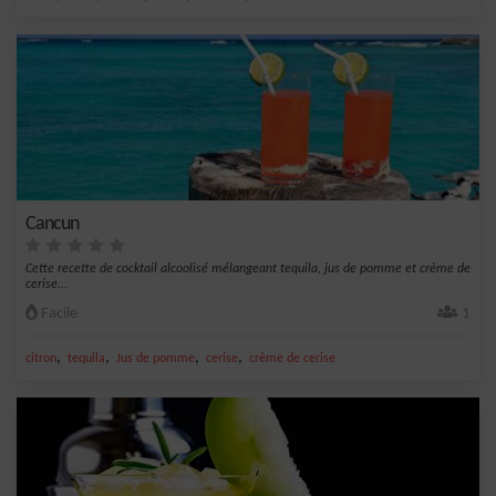
Cancun
Cette recette de cocktail alcoolisé mélangeant tequila, jus de pomme et crème de
cerise...
Facile
1
,
,
,
,
citron
tequila
Jus de pomme
cerise
crème de cerise