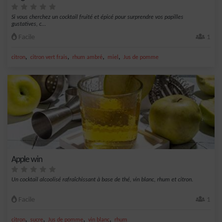
Si vous cherchez un cocktail fruité et épicé pour surprendre vos papilles
gustatives, c...
Facile
1
,
,
,
,
citron
citron vert frais
rhum ambré
miel
Jus de pomme
Apple win
Un cocktail alcoolisé rafraîchissant à base de thé, vin blanc, rhum et citron.
Facile
1
,
,
,
,
citron
sucre
Jus de pomme
vin blanc
rhum