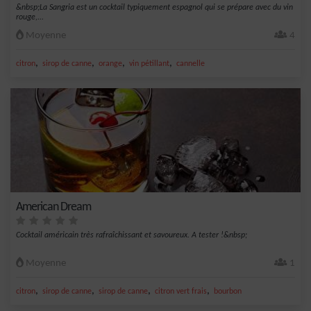
&nbsp;La Sangria est un cocktail typiquement espagnol qui se prépare avec du vin
rouge,...
Moyenne
4
,
,
,
,
citron
sirop de canne
orange
vin pétillant
cannelle
American Dream
Cocktail américain très rafraîchissant et savoureux. A tester !&nbsp;
Moyenne
1
,
,
,
,
citron
sirop de canne
sirop de canne
citron vert frais
bourbon