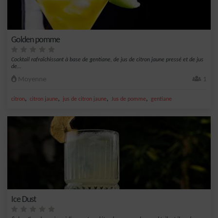
Golden pomme
Cocktail rafraîchissant à base de gentiane, de jus de citron jaune pressé et de jus
de...
Moyenne
1
,
,
,
,
citron
citron jaune
jus de citron jaune
Jus de pomme
gentiane
Ice Dust