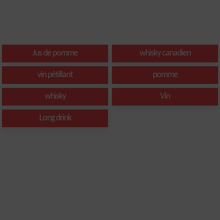
Jus de pomme
whisky canadien
vin pétillant
pomme
whisky
Vin
Long drink