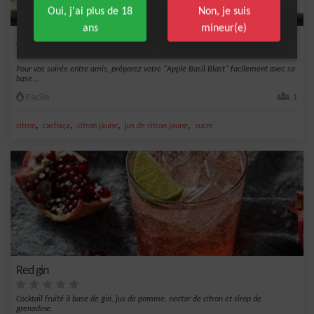
Oui, j'ai plus de 18
Non, je suis
ans
mineur(e)
Apple Basil Blast
Pour vos soirée entre amis, préparez votre "Apple Basil Blast" facilement avec sa
base...
Facile
1
,
,
,
,
citron
cachaça
citron jaune
jus de citron jaune
sucre
Red gin
Cocktail fruité à base de gin, jus de pomme, nectar de citron et sirop de
grenadine.