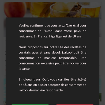
Veuillez confirmer que vous avez l'âge légal pour
consommer de l'alcool dans votre pays de
résidence. En France, l'âge légal est de 18 ans.
Treacle wood
Nous proposons sur notre site des recettes de
Cocktail fruité à base de rhum dark wook, de vanille, de bitter, de jus de pomme
cocktails avec et sans alcool. L'alcool doit être
et de...
consommé de manière responsable. Une
Moyenne
1
consommation excessive peut être nocive pour
la santé.
,
,
,
,
bâton de cannelle
Bitter Angostura
Jus de pomme
bitter
sirop de vanille
En cliquant sur 'Oui', vous certifiez être âgé(e)
de 18 ans ou plus et acceptez de consommer de
l'alcool de manière responsable.