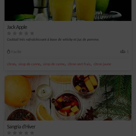
Jack Apple
Cocktail très rafraîchissant à base de whisky et jus de pomme.
Facile
1
,
,
,
,
citron
sirop de canne
sirop de canne
citron vert frais
citron jaune
Sangria d'Hiver