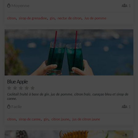
Moyenne
1
,
,
,
,
citron
sirop de grenadine
gin
nectar de citron
Jus de pomme
Blue Apple
Cocktail fruité à base de gin, jus de pomme, citron frais, curaçao bleu et sirop de
canne.
Facile
1
,
,
,
,
citron
sirop de canne
gin
citron jaune
jus de citron jaune