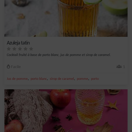
Azuleja tatin
Cocktail fruité à base de porto blanc, jus de pomme et sirop de caramel.
Facile
1
,
,
,
,
Jus de pomme
porto blanc
sirop de caramel
pomme
porto