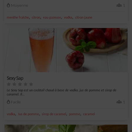
Moyenne
1
,
,
,
,
menthe fraîche
citron
eau gazeuse
vodka
citron jaune
Sexy Sap
Le Sexy Sap est un cocktail chaud à base de vodka, jus de pomme et sirop de
caramel. Il...
Facile
1
,
,
,
,
vodka
Jus de pomme
sirop de caramel
pomme
caramel