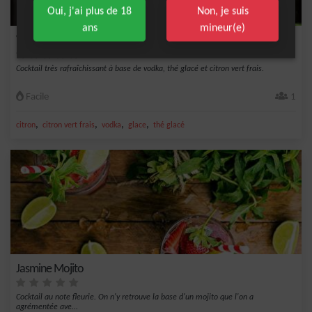
Oui, j'ai plus de 18
Non, je suis
ans
mineur(e)
Vodka ice tea
Cocktail très rafraîchissant à base de vodka, thé glacé et citron vert frais.
Facile
1
,
,
,
,
citron
citron vert frais
vodka
glace
thé glacé
Jasmine Mojito
Cocktail au note fleurie. On n'y retrouve la base d'un mojito que l'on a
agrémentée ave...