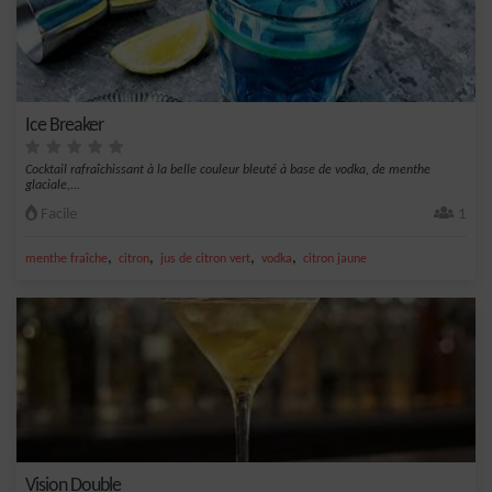
Ice Breaker
Cocktail rafraîchissant à la belle couleur bleuté à base de vodka, de menthe
glaciale,...
Facile
1
,
,
,
,
menthe fraîche
citron
jus de citron vert
vodka
citron jaune
Vision Double