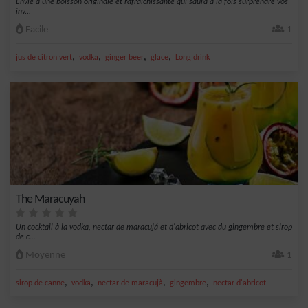
Envie d'une boisson originale et rafraîchissante qui saura à la fois surprendre vos
inv...
Facile
1
,
,
,
,
jus de citron vert
vodka
ginger beer
glace
Long drink
The Maracuyah
Un cocktail à la vodka, nectar de maracujá et d'abricot avec du gingembre et sirop
de c...
Moyenne
1
,
,
,
,
sirop de canne
vodka
nectar de maracujà
gingembre
nectar d'abricot