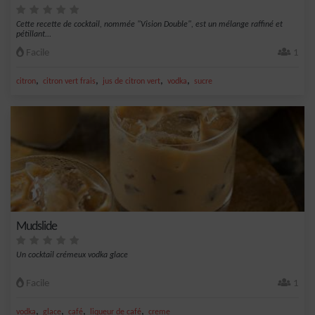
Cette recette de cocktail, nommée "Vision Double", est un mélange raffiné et
pétillant...
Facile
1
,
,
,
,
citron
citron vert frais
jus de citron vert
vodka
sucre
Mudslide
Un cocktail crémeux vodka glace
Facile
1
,
,
,
,
vodka
glace
café
liqueur de café
creme