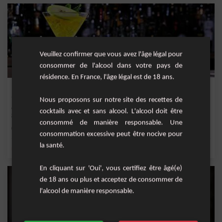
Veuillez confirmer que vous avez l'âge légal pour
consommer de l'alcool dans votre pays de
résidence. En France, l'âge légal est de 18 ans.
Fresh Pomapple
Nous proposons sur notre site des recettes de
Cocktail fruité à base de vodka, de jus de pomme, de pamplemousse, de menthe
cocktails avec et sans alcool. L'alcool doit être
fraîche et...
consommé de manière responsable. Une
Moyenne
1
consommation excessive peut être nocive pour
la santé.
,
,
,
,
menthe fraîche
vodka
miel
Jus de pomme
pamplemousse
En cliquant sur 'Oui', vous certifiez être âgé(e)
de 18 ans ou plus et acceptez de consommer de
l'alcool de manière responsable.