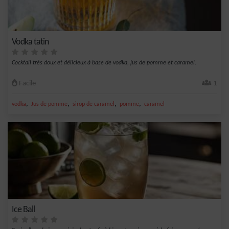
Vodka tatin
Cocktail très doux et délicieux à base de vodka, jus de pomme et caramel.
Facile
1
,
,
,
,
vodka
Jus de pomme
sirop de caramel
pomme
caramel
Ice Ball