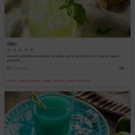
Sikko
Cocktail rafraîchissant à base de vodka, nectar de citron vert, sirop de canne,
gingemb...
Moyenne
1
,
,
,
,
citron
sirop de canne
vodka
basilic
nectar de citron