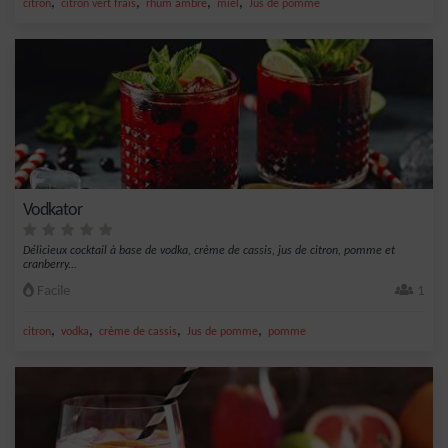
,
,
,
,
citron
citron vert frais
rhum ambré
miel
Jus de pomme
Vodkator
Délicieux cocktail à base de vodka, crème de cassis, jus de citron, pomme et
cranberry...
Facile
1
,
,
,
,
citron
vodka
crème de cassis
Jus de pomme
pomme