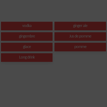
vodka
ginger ale
gingembre
Jus de pomme
glace
pomme
Long drink