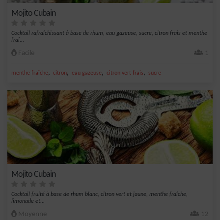
Mojito Cubain
Cocktail rafraîchissant à base de rhum, eau gazeuse, sucre, citron frais et menthe
fraî...
Facile
1
,
,
,
,
menthe fraîche
citron
eau gazeuse
citron vert frais
sucre
Mojito Cubain
Cocktail fruité à base de rhum blanc, citron vert et jaune, menthe fraîche,
limonade et...
Moyenne
12