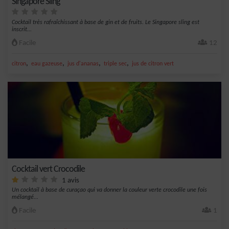
Singapore Sling
Cocktail très rafraîchissant à base de gin et de fruits. Le Singapore sling est
inscrit...
Facile
12
,
,
,
,
citron
eau gazeuse
jus d'ananas
triple sec
jus de citron vert
Cocktail vert Crocodile
1 avis
Un cocktail à base de curaçao qui va donner la couleur verte crocodile une fois
mélangé...
Facile
1