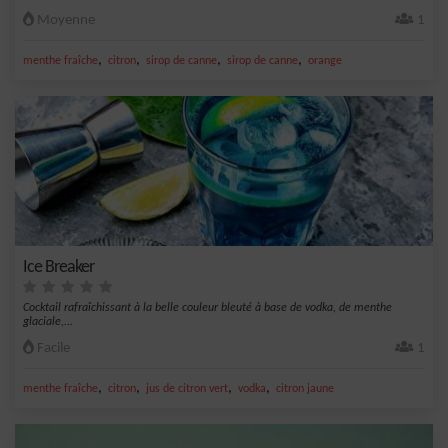
Moyenne
1
,
,
,
,
menthe fraîche
citron
sirop de canne
sirop de canne
orange
Ice Breaker
Cocktail rafraîchissant à la belle couleur bleuté à base de vodka, de menthe
glaciale,...
Facile
1
,
,
,
,
menthe fraîche
citron
jus de citron vert
vodka
citron jaune