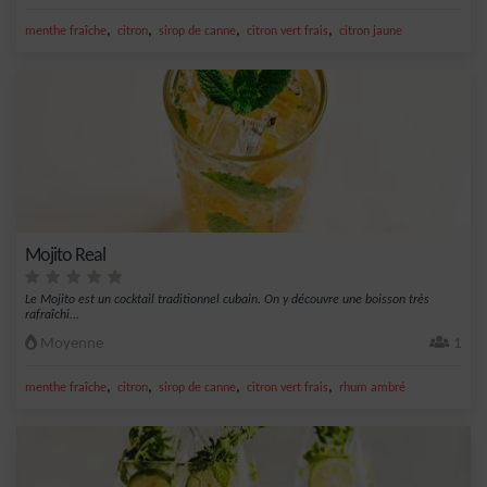
,
,
,
,
menthe fraîche
citron
sirop de canne
citron vert frais
citron jaune
Mojito Real
Le Mojito est un cocktail traditionnel cubain. On y découvre une boisson très
rafraîchi...
Moyenne
1
,
,
,
,
menthe fraîche
citron
sirop de canne
citron vert frais
rhum ambré