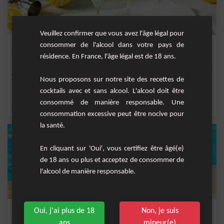
Veuillez confirmer que vous avez l'âge légal pour
French 75
consommer de l'alcool dans votre pays de
résidence. En France, l'âge légal est de 18 ans.
Un cocktail qui fait référence au canon 75 mm modèle 1897. Ce cocktail à base de
gin, c...
Nous proposons sur notre site des recettes de
1
cocktails avec et sans alcool. L'alcool doit être
consommé de manière responsable. Une
,
,
,
,
citron
gin
citron jaune
jus de citron jaune
sucre
consommation excessive peut être nocive pour
la santé.
En cliquant sur 'Oui', vous certifiez être âgé(e)
de 18 ans ou plus et acceptez de consommer de
l'alcool de manière responsable.
Paradise
Oui, j'ai plus de 18
Non, je suis
ans
mineur(e)