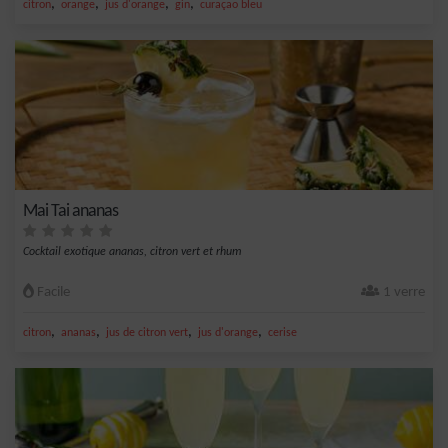
,
,
,
,
citron
orange
jus d'orange
gin
curaçao bleu
Mai Tai ananas
Cocktail exotique ananas, citron vert et rhum
Facile
1 verre
,
,
,
,
citron
ananas
jus de citron vert
jus d'orange
cerise