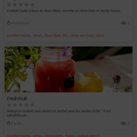
Cocktail fruité à base de rhum blanc, menthe et citron frais et nectar lococo.
Moyenne
1
,
,
,
,
menthe fraîche
citron
rhum blanc 40°
citron vert frais
glace
Fresh Fruit
&nbsp;Ce cocktail sans alcool est parfait pour les soirées d'été ! Il est
rafraîchissan...
Facile
1
,
,
,
,
menthe fraîche
citron
citron jaune
fraise
cocktail aloe si