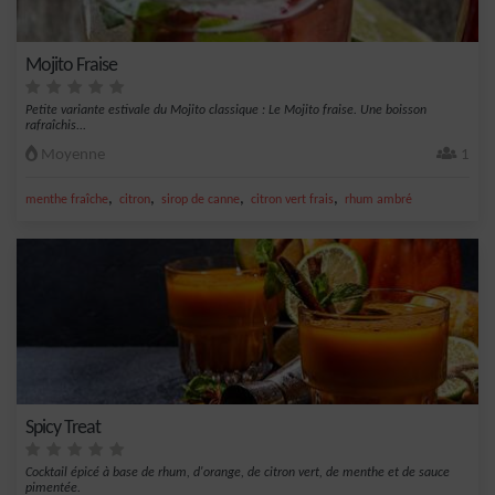
Mojito Fraise
Petite variante estivale du Mojito classique : Le Mojito fraise. Une boisson
rafraîchis...
Moyenne
1
,
,
,
,
menthe fraîche
citron
sirop de canne
citron vert frais
rhum ambré
Spicy Treat
Cocktail épicé à base de rhum, d'orange, de citron vert, de menthe et de sauce
pimentée.