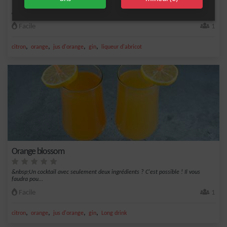
Une cocktail officiel IBA à base de jus d'orange, jus de citron , liqueur d'abricot
et...
Facile
1
,
,
,
,
citron
orange
jus d'orange
gin
liqueur d'abricot
Orange blossom
&nbsp;Un cocktail avec seulement deux ingrédients ? C'est possible ! Il vous
faudra pou...
Facile
1
,
,
,
,
citron
orange
jus d'orange
gin
Long drink