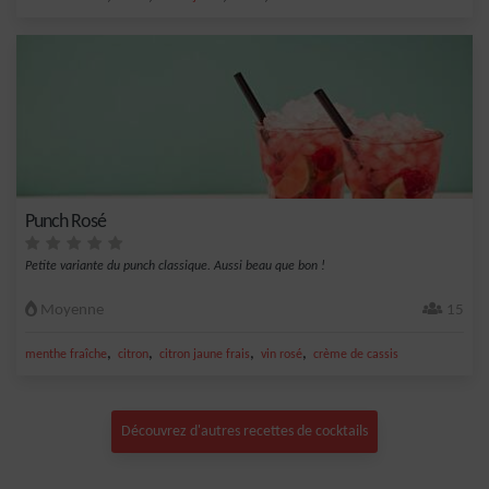
Punch Rosé
Petite variante du punch classique. Aussi beau que bon !
Moyenne
15
,
,
,
,
menthe fraîche
citron
citron jaune frais
vin rosé
crème de cassis
Découvrez d'autres recettes de cocktails