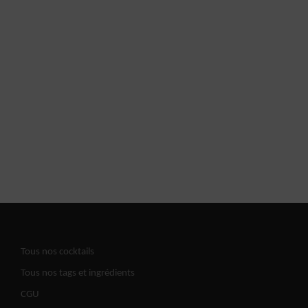
Tous nos cocktails
Tous nos tags et ingrédients
CGU