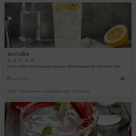
Tom Collins
Le Tom Collins est la reine des boissons rafraîchissantes de l'été à New York.
Moyenne
1
,
,
,
,
citron
sirop de canne
eau gazeuse
gin
citron jaune