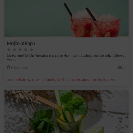
Mojito St Raph
Un bon mojito à la française à base de rhum, saint raphael, eau de seltz, citron et
men...
Moyenne
1
,
,
,
,
menthe fraîche
citron
rhum blanc 40°
sirop de canne
jus de citron vert